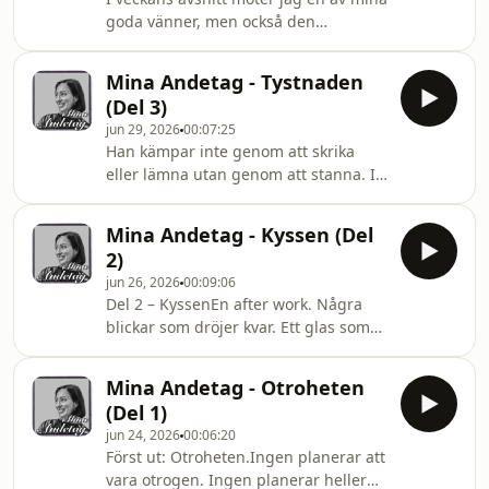
skillnaden mellan uppmärksamhet
goda vänner, men också den
och kärlek. Om den lilla Karl som fick
holistiska PT:n som jag brukar kalla
lära sig att vara störst, bäst och
honom.Vi pratar om uppväxten som
vackrast, men aldrig riktigt fick hjälp
Mina Andetag - Tystnaden
formade honom. Om kroppen som
att by
(Del 3)
både kan bli en fristad och ett
jun 29, 2026
00:07:25
fängelse. Om självkritiken som viskar
Han kämpar inte genom att skrika
även när omgivningen applåderar.
eller lämna utan genom att stanna. I
Om träning som handlar om så
tysthet försöker han hålla ihop
mycket mer än muskler. Och om
vardagen medan avståndet mellan
föräldraskapet, sårbarheten och
Mina Andetag - Kyssen (Del
dem växer.
modet att möta sig själv.Det här är ett
2)
jun 26, 2026
00:09:06
Del 2 – KyssenEn after work. Några
blickar som dröjer kvar. Ett glas som
blir två. Små gränser som suddas ut
tills den där kyssen förändrar allt. När
Mina Andetag - Otroheten
hennes man får veta väljer han
(Del 1)
tystnaden framför sanningen, i hopp
jun 24, 2026
00:06:20
om att inte förlora henne. Men
Först ut: Otroheten.Ingen planerar att
avståndet mellan dem har redan
vara otrogen. Ingen planerar heller
börjat växa.