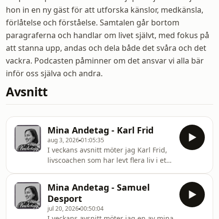
hon in en ny gäst för att utforska känslor, medkänsla,
förlåtelse och förståelse. Samtalen går bortom
paragraferna och handlar om livet självt, med fokus på
att stanna upp, andas och dela både det svåra och det
vackra. Podcasten påminner om det ansvar vi alla bär
inför oss själva och andra.
Avsnitt
Mina Andetag - Karl Frid
aug 3, 2026
01:05:35
I veckans avsnitt möter jag Karl Frid,
livscoachen som har levt flera liv i ett.
Från mobbning, utanförskap och en
stark längtan efter att bli sedd, till
Mina Andetag - Samuel
missbruk, våld, strippshower,
Desport
organiserad brottslighet och år
jul 20, 2026
00:50:04
bakom låsta dörrar.Vi pratar om
I veckans avsnitt möter jag en av mina