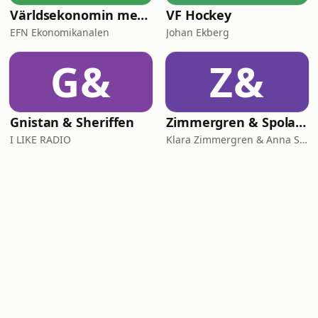
Världsekonomin med Katrine Kielos och Claes Måhlén
VF Hockey
EFN Ekonomikanalen
Johan Ekberg
G&
Z&
Gnistan & Sheriffen
Zimmergren & Spolander
I LIKE RADIO
Klara Zimmergren & Anna Spolander