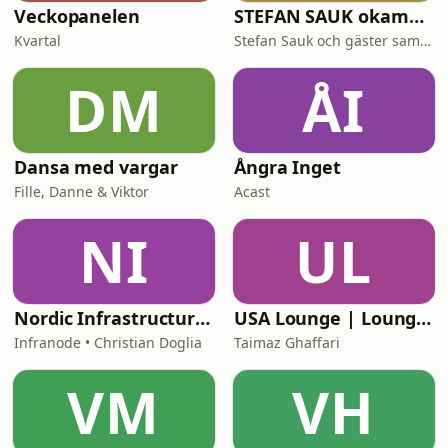
Veckopanelen
STEFAN SAUK okammat samtal
Kvartal
Stefan Sauk och gäster samtalar okammat.
DM
ÅI
Dansa med vargar
Ångra Inget
Fille, Danne & Viktor
Acast
NI
UL
Nordic Infrastructure: Behind the Decisions
USA Lounge | LoungePodden
Infranode • Christian Doglia
Taimaz Ghaffari
VM
VH