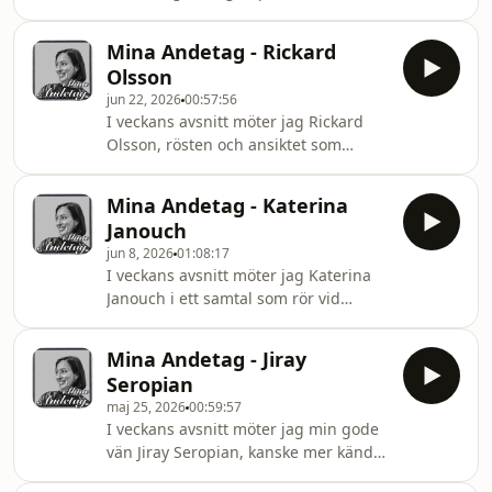
att bli bedragen.Ändå händer det.
Mina Andetag - Rickard
Olsson
jun 22, 2026
00:57:56
I veckans avsnitt möter jag Rickard
Olsson, rösten och ansiktet som
många av oss vuxit upp med, som
burit både lättsamhet och allvar
Mina Andetag - Katerina
genom våra vardagsrum.Vi pratar om
Janouch
det som skaver och det som läker. Om
jun 8, 2026
01:08:17
relationer som går sönder och byggs
I veckans avsnitt möter jag Katerina
upp igen. Om förlåtelse och om
Janouch i ett samtal som rör vid
nyfikenhet.Vi rör oss genom
relationer, medberoende, livsval och
ensamhetens tystnader,
det som format hennes värderingar
narcissismens speglar och de där
Mina Andetag - Jiray
genom åren.Katerina beskriver sig
ögonblicken när man plötsligt ser sig
Seropian
själv som en häxa med stark intuition,
själv
maj 25, 2026
00:59:57
djupt förankrad i naturen och i sin
I veckans avsnitt möter jag min gode
egen inre kompass. Det här är ett
vän Jiray Seropian, kanske mer känd
samtal om motståndskraft, sårbarhet,
som kebabspotting.Vi pratar om den
kärlek, överlevnad och om att våga lita