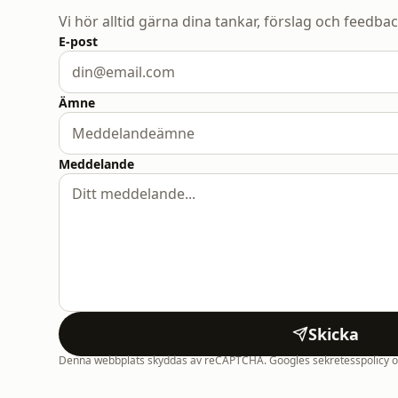
Vi hör alltid gärna dina tankar, förslag och feedbac
E-post
Ämne
Meddelande
Skicka
Denna webbplats skyddas av reCAPTCHA. Googles sekretesspolicy och