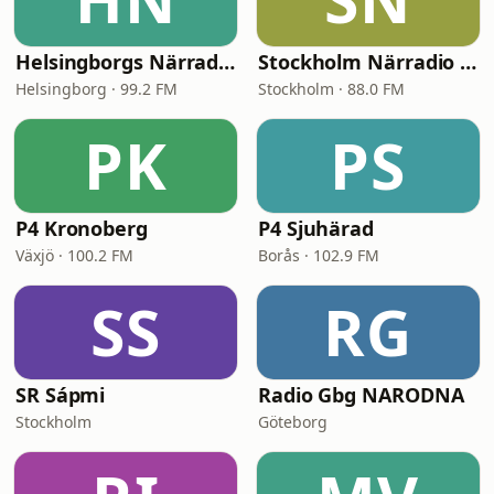
Helsingborgs Närradio
Stockholm Närradio 88.0
Helsingborg · 99.2 FM
Stockholm · 88.0 FM
PK
PS
P4 Kronoberg
P4 Sjuhärad
Växjö · 100.2 FM
Borås · 102.9 FM
SS
RG
SR Sápmi
Radio Gbg NARODNA
Stockholm
Göteborg