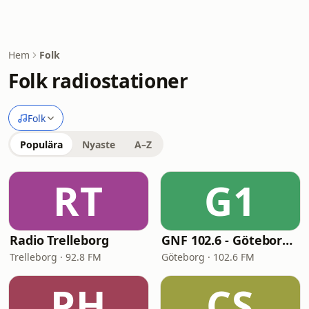
Hem
Folk
Folk radiostationer
Folk
Populära
Nyaste
A–Z
RT
G1
Radio Trelleborg
GNF 102.6 - Göteborgs Närradioförening
Trelleborg · 92.8 FM
Göteborg · 102.6 FM
PH
CS