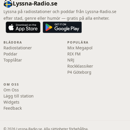
Lyssna-Radio.se
Lyssna på radiostationer och poddar från Lyssna-Radio.se
efter stad, genre eller humör — gratis på alla enheter.
BLÄDDRA
POPULÄRA
Radiostationer
Mix Megapol
Poddar
RIX FM
Topplåtar
NRJ
Rockklassiker
P4 Göteborg
OM OSS
Om Oss
Lägg till station
Widgets
Feedback
© 2026 Lyssna-Radio.se. Alla rättigheter förbehållna.