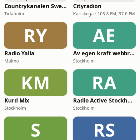
Countrykanalen Sweden
Cityradion
Tidaholm
Karlskoga · 103.8 FM, 97.0 FM
RY
AE
Radio Yalla
Av egen kraft webbradio
Malmö
Stockholm
KM
RA
Kurd Mix
Radio Active Stockholm
Stockholm
Stockholm
S
RS