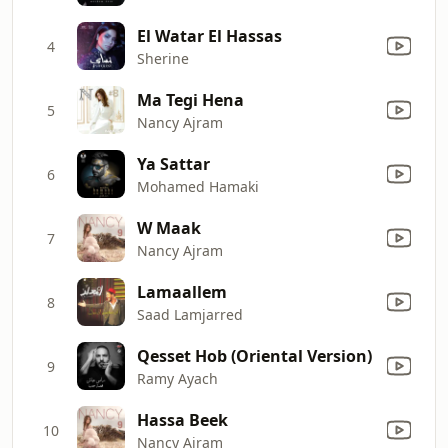
El Watar El Hassas
4
Sherine
Ma Tegi Hena
5
Nancy Ajram
Ya Sattar
6
Mohamed Hamaki
W Maak
7
Nancy Ajram
Lamaallem
8
Saad Lamjarred
Qesset Hob (Oriental Version)
9
Ramy Ayach
Hassa Beek
10
Nancy Ajram