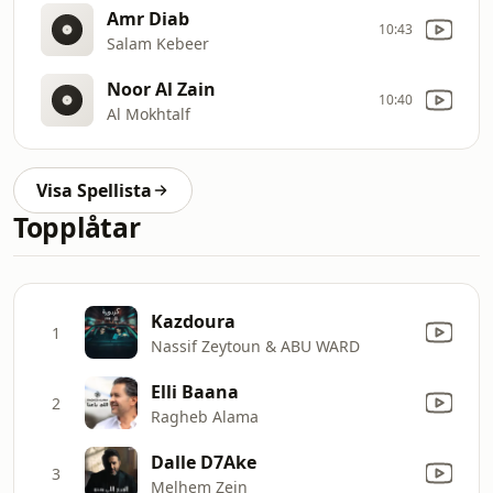
Amr Diab
10:43
Salam Kebeer
Noor Al Zain
10:40
Al Mokhtalf
Visa Spellista
Topplåtar
Kazdoura
1
Nassif Zeytoun & ABU WARD
Elli Baana
2
Ragheb Alama
Dalle D7Ake
3
Melhem Zein