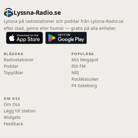
Lyssna-Radio.se
Lyssna på radiostationer och poddar från Lyssna-Radio.se
efter stad, genre eller humör — gratis på alla enheter.
BLÄDDRA
POPULÄRA
Radiostationer
Mix Megapol
Poddar
RIX FM
Topplåtar
NRJ
Rockklassiker
P4 Göteborg
OM OSS
Om Oss
Lägg till station
Widgets
Feedback