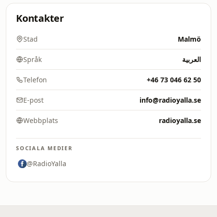
Kontakter
Stad
Malmö
Språk
العربية
Telefon
+46 73 046 62 50
E-post
info@radioyalla.se
Webbplats
radioyalla.se
SOCIALA MEDIER
@RadioYalla