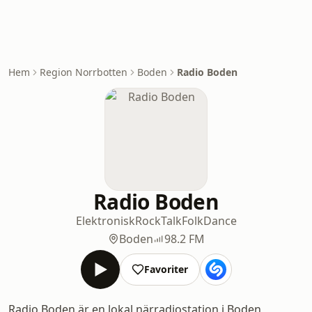
Hem
Region Norrbotten
Boden
Radio Boden
Radio Boden
Elektronisk
Rock
Talk
Folk
Dance
Boden
98.2 FM
Favoriter
Radio Boden är en lokal närradiostation i Boden,