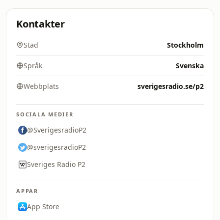
Kontakter
Stad
Stockholm
Språk
Svenska
Webbplats
sverigesradio.se/p2
SOCIALA MEDIER
@SverigesradioP2
@sverigesradioP2
Sveriges Radio P2
APPAR
App Store