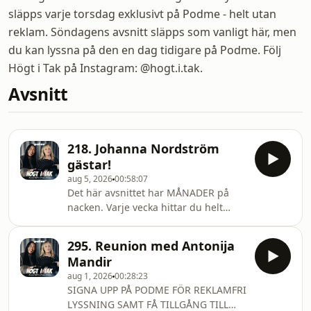
släpps varje torsdag exklusivt på Podme - helt utan
reklam. Söndagens avsnitt släpps som vanligt här, men
du kan lyssna på den en dag tidigare på Podme. Följ
Högt i Tak på Instagram: @hogt.i.tak.
Avsnitt
218. Johanna Nordström
gästar!
aug 5, 2026
00:58:07
Det här avsnittet har MÅNADER på
nacken. Varje vecka hittar du helt
färska, reklamfria avsnitt av Högt i Tak
med Premium på Podme. Testa gratis
295. Reunion med Antonija
i 14 dagar - signa upp dig på
Mandir
podme.com!
aug 1, 2026
00:28:23
SIGNA UPP PÅ PODME FÖR REKLAMFRI
LYSSNING SAMT FÅ TILLGÅNG TILL