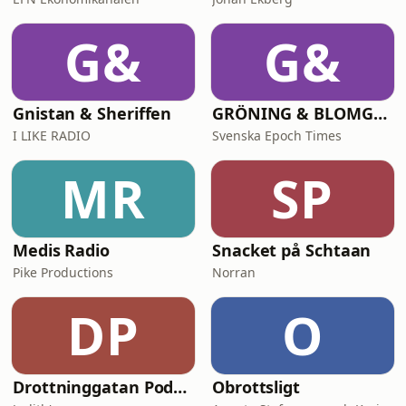
G&
G&
Gnistan & Sheriffen
GRÖNING & BLOMGREN UTANFÖR
I LIKE RADIO
Svenska Epoch Times
MR
SP
Medis Radio
Snacket på Schtaan
Pike Productions
Norran
DP
O
Drottninggatan Podcast
Obrottsligt