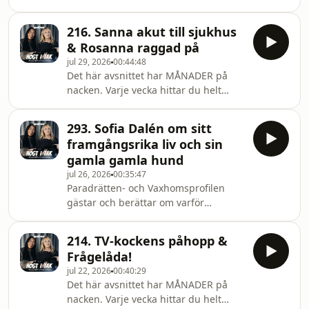
TORSDAGS-AVSNITTEN! För första
gången på sju åtta år så sätter sig
216. Sanna akut till sjukhus
Rosanna ned tillsammans med
& Rosanna raggad på
Antonija Mandir och pratar om livet,
jul 29, 2026
00:44:48
löpningen, dåliga knän och
Det här avsnittet har MÅNADER på
framförallt hennes dejtingliv!&nbsp;
nacken. Varje vecka hittar du helt
färska, reklamfria avsnitt av Högt i Tak
med Premium på Podme. Testa gratis
293. Sofia Dalén om sitt
i 14 dagar - signa upp dig på
framgångsrika liv och sin
podme.com!
gamla gamla hund
jul 26, 2026
00:35:47
Paradrätten- och Vaxhomsprofilen
gästar och berättar om varför
Paradrätten lades ned trots
pengaregnet. Men också om två
214. TV-kockens påhopp &
tillfällen i närtid som hon blivit lurad
Frågelåda!
av teknikens krafter.&nbsp;
jul 22, 2026
00:40:29
Det här avsnittet har MÅNADER på
nacken. Varje vecka hittar du helt