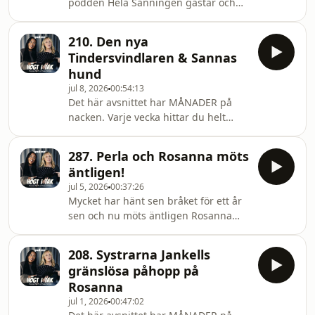
podden Hela Sanningen gästar och
pratar om diagnoser, det sjuka i att
åka på partyresa som 16-åring och
210. Den nya
Emils fas som epa-raggare.&nbsp;
Tindersvindlaren & Sannas
hund
jul 8, 2026
00:54:13
Det här avsnittet har MÅNADER på
nacken. Varje vecka hittar du helt
färska, reklamfria avsnitt av Högt i Tak
med Premium på Podme. Testa gratis
287. Perla och Rosanna möts
i 14 dagar - signa upp dig på
äntligen!
podme.com!
jul 5, 2026
00:37:26
Mycket har hänt sen bråket för ett år
sen och nu möts äntligen Rosanna
och Perla i studion tillsammans för att
reda ut allt! För att höra
208. Systrarna Jankells
fortsättningen av mötet så signa upp
gränslösa påhopp på
er på Podme för
Rosanna
torsdagsavsnittet!&nbsp;
jul 1, 2026
00:47:02