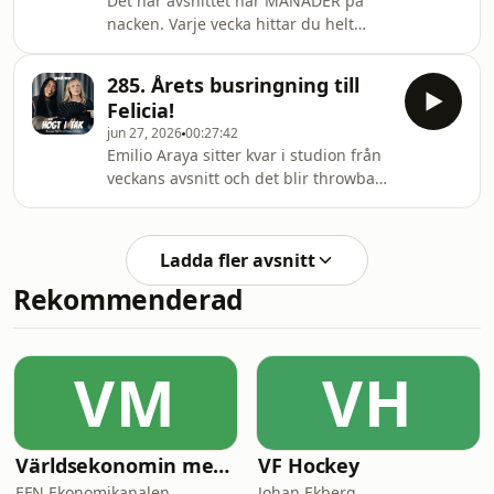
Det här avsnittet har MÅNADER på
nacken. Varje vecka hittar du helt
färska, reklamfria avsnitt av Högt i Tak
med Premium på Podme. Testa gratis
285. Årets busringning till
i 14 dagar - signa upp dig på
Felicia!
podme.com!
jun 27, 2026
00:27:42
Emilio Araya sitter kvar i studion från
veckans avsnitt och det blir throwback
till de gamla goa tiderna när
busringningar utförs! Rosanna ringer
Carl och framförallt så ringer Emilio
Ladda fler avsnitt
till allas vår älskade Felicia!
Rekommenderad
VM
VH
Världsekonomin med Katrine Kielos och Claes Måhlén
VF Hockey
EFN Ekonomikanalen
Johan Ekberg