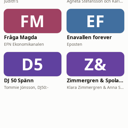
Judith's
Agneta Stefansson och Karin Alfredsson
FM
EF
Fråga Magda
Enavallen forever
EFN Ekonomikanalen
Eposten
D5
Z&
DJ 50 Spänn
Zimmergren & Spolander
Tommie Jönsson, DJ50:-
Klara Zimmergren & Anna Spolander