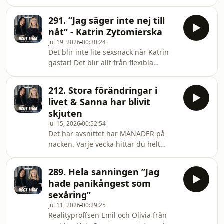
färska, reklamfria avsnitt av Högt i Tak
med Premium på Podme. Testa gratis
291. ”Jag säger inte nej till
i 14 dagar - signa upp dig på
nåt” - Katrin Zytomierska
podme.com!
jul 19, 2026
00:30:24
Det blir inte lite sexsnack när Katrin
gästar! Det blir allt från flexibla
barnfria veckor där det mesta är
välkommet till oldies.
212. Stora förändringar i
livet & Sanna har blivit
skjuten
jul 15, 2026
00:52:54
Det här avsnittet har MÅNADER på
nacken. Varje vecka hittar du helt
färska, reklamfria avsnitt av Högt i Tak
med Premium på Podme. Testa gratis
289. Hela sanningen ”Jag
i 14 dagar - signa upp dig på
hade panikångest som
podme.com!
sexåring”
jul 11, 2026
00:29:25
Realityproffsen Emil och Olivia från