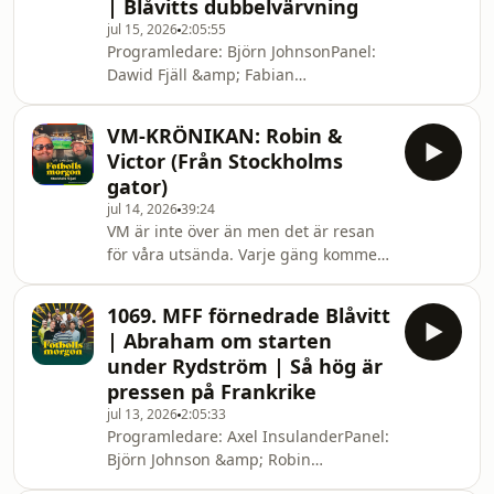
| Blåvitts dubbelvärvning
storfilm. Se den på bio från den 17 juli
jul 15, 2026
2:05:55
– boka dina biljetter
Programledare: Björn JohnsonPanel:
här:https://www.filmstaden.se/film/the-
Dawid Fjäll &amp; Fabian
od...._______Missa inte vår Fandom
AhlstrandGäster på länk: Kim
Hour inför finalen, som vi gör i betalt
Bergstrand, Pär Hansson, Jesper
s
VM-KRÖNIKAN: Robin &
Jansson &amp; Taha AyariGäster:
Victor (Från Stockholms
MygganFotbollsmorgon görs i
gator)
samarbete med The Odyssey,
jul 14, 2026
39:24
Christopher Nolans nya episka
VM är inte över än men det är resan
storfilm. Se den på bio från den 17 juli
för våra utsända. Varje gäng kommer
– boka dina biljetter
släppa en egen VM-krönika under
här:https://www.filmstaden.se/film/the-
kommande veckor. Först ut är Robin
od...._______Missa inte vår Fandom
1069. MFF förnedrade Blåvitt
Berglund och Victor Enberg. Hosted
Hour inför finalen, som v
| Abraham om starten
on Acast. See acast.com/privacy for
under Rydström | Så hög är
more information.
pressen på Frankrike
jul 13, 2026
2:05:33
Programledare: Axel InsulanderPanel:
Björn Johnson &amp; Robin
BerglundGäster på länk: Pär Hansson,