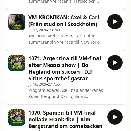
summerar VM-resan till Frisco och
TikTok: / fotbollsmorgonKontakta
Dallas. Hosted on Acast. See
redaktionen: carl@dobb.se &amp;
acast.com/privacy for more
oliver@dobb.se Hosted on Acast. See
VM-KRÖNIKAN: Axel & Carl
information.
aca
(Från studion i Stockholm)
jul 17, 2026
1:31:40
Axel Insulander &amp; Carl Hultin
summerar sin VM-resa till New York
som de gjorde tillsammans med
Oliver Tommos Jernberg och Fabian
1071. Argentina till VM-final
Ahlstrand. Hosted on Acast. See
efter Messis show | Bo
acast.com/privacy for more
Hegland om succén i DIF |
information.
Sirius sportchef gästar
jul 16, 2026
2:17:55
Programledare: Axel InsulanderPanel:
Robin Berglund &amp; Sabri
SuvakciGäster: Jonathan Ederström,
Martin ÅslundGäster på länk: Bo
1070. Spanien till VM-final –
Hegland_____Fotbollsmorgon görs i
nollade Frankrike | Kim
samarbete med The Odyssey,
Bergstrand om comebacken
Christopher Nolans nya episka