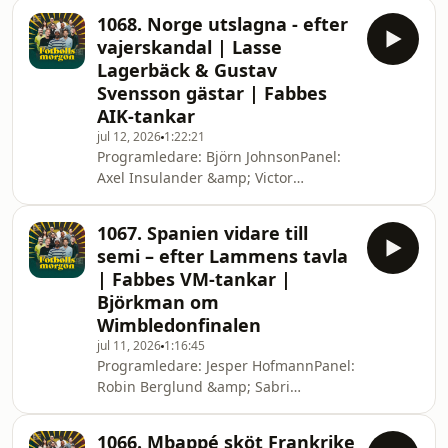
Jon Nordström, Paulos Abraham
1068. Norge utslagna - efter
&amp; Johanna Frändén Gäster:
vajerskandal | Lasse
MygganFotbollsmorgon görs i
Lagerbäck & Gustav
samarbete med The Odyssey,
Svensson gästar | Fabbes
Christopher Nolans nya episka
AIK-tankar
storfilm. Se den på bio från den 17 juli
– boka dina biljetter här:
jul 12, 2026
1:22:21
Programledare: Björn JohnsonPanel:
https://www.filmstaden.se/film/the-
Axel Insulander &amp; Victor
od...._______Missa inte vår Fandom
EnbergGäster på länk: Gustav
Hour inför finale
Svensson, Fabian Ahlstrand &amp;
1067. Spanien vidare till
Lars Lagerbäck_______Fotbollsmorgon
semi – efter Lammens tavla
görs i samarbete med The Odyssey,
| Fabbes VM-tankar |
Christopher Nolans nya episka
Björkman om
storfilm. Se den på bio från den 17 juli
Wimbledonfinalen
– boka dina biljetter
här:https://www.filmstaden.se/film/the-
jul 11, 2026
1:16:45
Programledare: Jesper HofmannPanel:
od...._______Missa inte vår Fandom
Robin Berglund &amp; Sabri
Hour inför finalen, som vi gör i beta
SuvakciGäster på länk: Jonas
Björkman, Martin Åslund &amp;
1066. Mbappé sköt Frankrike