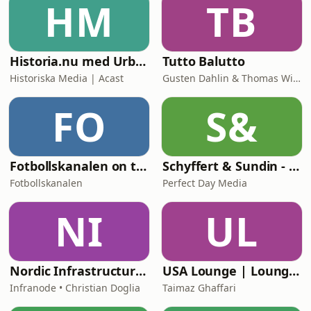
HM
TB
Historia.nu med Urban Lindstedt
Tutto Balutto
Historiska Media | Acast
Gusten Dahlin & Thomas Wilbacher
FO
S&
Fotbollskanalen on tour
Schyffert & Sundin - Är det här nåt?
Fotbollskanalen
Perfect Day Media
NI
UL
Nordic Infrastructure: Behind the Decisions
USA Lounge | LoungePodden
Infranode • Christian Doglia
Taimaz Ghaffari