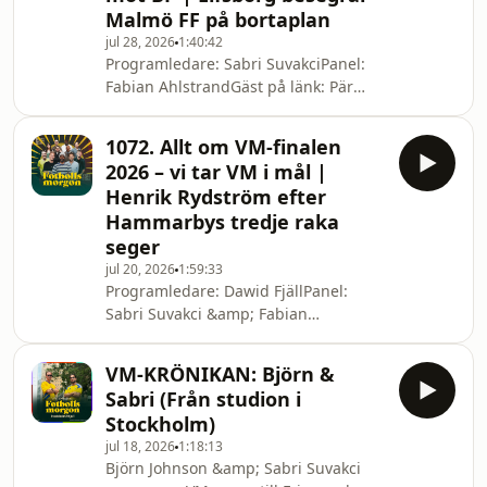
Malmö FF på bortaplan
fotbollsmorgonKontakta redaktionen:
carl@dobb.se &amp; oliver@dobb.se
jul 28, 2026
1:40:42
Programledare: Sabri SuvakciPanel:
Hosted on Acast. See
Fabian AhlstrandGäst på länk: Pär
acast.com/privacy for more
Hansson_______Ansvarig utgivare:
information.
Dawid FjällFölj oss på sociala
1072. Allt om VM-finalen
medier:Fotbollsmorgon Twitter: /
2026 – vi tar VM i mål |
fotbollsmorgon DobbTV Twitter: /
Henrik Rydström efter
dobbtv Instagram: / fotbollsmorgon
Hammarbys tredje raka
TikTok: / fotbollsmorgonKontakta
seger
redaktionen: carl@dobb.se &amp;
oliver@dobb.se Hosted on Acast. See
jul 20, 2026
1:59:33
Programledare: Dawid FjällPanel:
acast.com/privacy for more
Sabri Suvakci &amp; Fabian
information.
AhlstrandGäster på länk: Martin
Åslund &amp; Henrik
VM-KRÖNIKAN: Björn &
Rydström______________Ansvarig
Sabri (Från studion i
utgivare: Dawid FjällFölj oss på sociala
Stockholm)
medier:Fotbollsmorgon Twitter: /
jul 18, 2026
1:18:13
fotbollsmorgon DobbTV Twitter: /
Björn Johnson &amp; Sabri Suvakci
dobbtv Instagram: / fotbollsmorgon