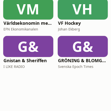
VM
VH
Världsekonomin med Katrine Kielos och Claes Måhlén
VF Hockey
EFN Ekonomikanalen
Johan Ekberg
G&
G&
Gnistan & Sheriffen
GRÖNING & BLOMGREN UTANFÖR
I LIKE RADIO
Svenska Epoch Times