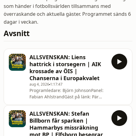
som händer i fotbollsvärlden tillsammans med
överraskande och aktuella gäster. Programmet sänds 6
dagar i veckan.
Avsnitt
ALLSVENSKAN: Liens
hattrick i storsegern | AIK
krossade av ÖIS |
Chanserna i Europakvalet
aug 4, 2026
1:17:47
Programledare: Björn JohnsonPanel:
Fabian AhlstrandGäst på länk: Pär
Hansson_______Ansvarig utgivare:
Dawid FjällFölj oss på sociala
ALLSVENSKAN: Stefan
medier:Fotbollsmorgon Twitter: /
Billborn får sparken |
fotbollsmorgonDobbTV Twitter: /
Hammarbys missräkning
dobbtvInstagram: /
mot BP | Elfsborg besegrar
fotbollsmorgonTikTok: /