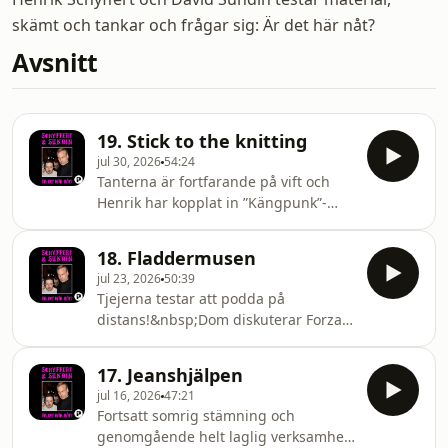
skämt och tankar och frågar sig: Är det här nåt?
Avsnitt
19. Stick to the knitting
jul 30, 2026
54:24
Tanterna är fortfarande på vift och
Henrik har kopplat in ”Kängpunk”-
disten på sin mikrofon.&nbsp;Dom
pratar popcornkastrull, SIFOs
18. Fladdermusen
knullundersökningar och hur man
jul 23, 2026
50:39
sämst slår ihjäl en mås. Varmt
Tjejerna testar att podda på
välkomna! Hosted on Acast. See
distans!&nbsp;Dom diskuterar Forza
acast.com/privacy for more
6, Dansk filmskola och det blir
information.
känslosamt när Henrik erkänner att
17. Jeanshjälpen
han saknat David.&nbsp; Hosted on
jul 16, 2026
47:21
Acast. See acast.com/privacy for more
Fortsatt somrig stämning och
information.
genomgående helt laglig verksamhet!