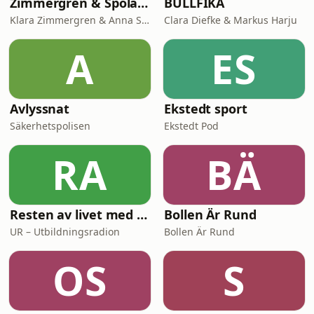
Zimmergren & Spolander
BULLFIKA
Klara Zimmergren & Anna Spolander
Clara Diefke & Markus Harju
A
ES
Avlyssnat
Ekstedt sport
Säkerhetspolisen
Ekstedt Pod
RA
BÄ
Resten av livet med Mark Levengood
Bollen Är Rund
UR – Utbildningsradion
Bollen Är Rund
OS
S