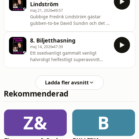
Lindström
Henrik tar avstånd från en av 90-talets
maj 21, 2026
49:57
roligaste (i varje fall då?) sketcher och
Gubbige Fredrik Lindström gästar
berättar sanningen om dess tillkomst.
gubben-to-be David Sundin och det (i
Hosted on Acast. See
egna ögon) evigt unga stolpskottet
acast.com/privacy for more
Henrik Schyffert. Skratt utlovas, men
information.
8. Biljetthasning
också en stor tanke som inte är
maj 14, 2026
47:39
kattskit. Hosted on Acast. See
Ett osedvanligt gammalt vanligt
acast.com/privacy for more
halvroligt helfestligt superavsnitt
information.
signerat halvmästarna Schyffert och
Sundin. Hosted on Acast. See
acast.com/privacy for more
Ladda fler avsnitt
information.
Rekommenderad
Z&
B