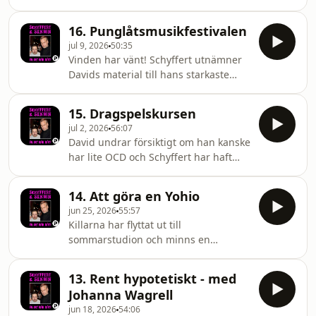
Boysen snackar filmstunts, snygga
läsglasögon, tjejer och drönare men
16. Punglåtsmusikfestivalen
välkomnar även kvinnliga lyssnare.
jul 9, 2026
50:35
Hosted on Acast. See
Vinden har vänt! Schyffert utnämner
acast.com/privacy for more
Davids material till hans starkaste
information.
hittills! En vinnare i
punglåtsmusikfestivalen utses och
15. Dragspelskursen
Schyffert har hittat en mystisk
jul 2, 2026
56:07
anteckning. Hosted on Acast. See
David undrar försiktigt om han kanske
acast.com/privacy for more
har lite OCD och Schyffert har haft
information.
kontakt med en säljare på Blocket.
Den ena har sitt svagaste material
14. Att göra en Yohio
hittills och får skämmas men det går
jun 25, 2026
55:57
snabbt över då det visade det sig att
Killarna har flyttat ut till
den andra hade nåt som var ännu
sommarstudion och minns en
sämre. Hosted on Acast. See
gemensam reklamkampanj. David har
acast.com/privacy for more
en affärsidé och Henrik har upptäckt
information.
13. Rent hypotetiskt - med
olikheter mellan män och kvinnor.
Johanna Wagrell
Hasse Brontén nämns. Hosted on
jun 18, 2026
54:06
Acast. See acast.com/privacy for more