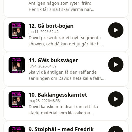
Äntligen någon som ryter ifrån;
information.
Henrik får sina fiskar varma när
Johanna Wagrell gästar. David myser
skrockande i sitt hörn. Mycket av det
12. Gå bort-bojan
som finns i det här avsnittet ÄR
jun 11, 2026
52:42
verkligen nåt, en del annat NJA, men
David presenterar ett nytt segment i
va fan, vem är knusslig? Hosted on
showen, och då kan det ju går lite hur
Acast. See acast.com/privacy for more
som helst; vi minns alla MÖRDPODD.
information.
Henrik har varit duktig men ändå
11. GWs buksvåger
gjort bort sig. Sen blir det några
jun 4, 2026
54:59
halvbakade skämt så klart. Hosted on
Ska vi då äntligen få den rafflande
Acast. See acast.com/privacy for more
sanningen om Davids heta kalla fall?
information.
Och har David nåt som är nåt? Henrik
tror för ett ögonblick att han hamnat i
10. Baklängesskämtet
"Tänkvärt med Schyffert &amp;
maj 28, 2026
48:53
Sundin", men hoppar snart upp i
David kanske inte drar fram ett lika
sadeln igen. Hosted on Acast. See
starkt material som klassikerna
acast.com/privacy for more
"släktforskningen" eller "tretåig mås",
information.
men lyckas ändå på en sekund
9. Stolphål – med Fredrik
reformera hela humorbegreppet.