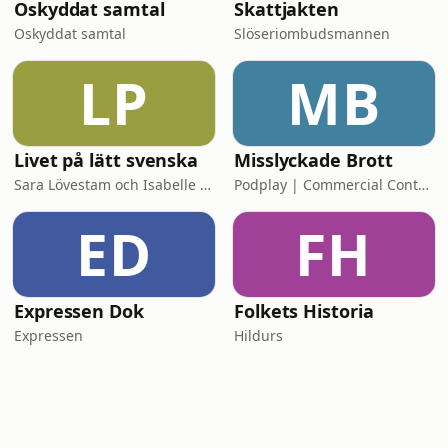
Oskyddat samtal
Skattjakten
Oskyddat samtal
Slöseriombudsmannen
LP
MB
Livet på lätt svenska
Misslyckade Brott
Sara Lövestam och Isabelle Stromberg
Podplay | Commercial Content
ED
FH
Expressen Dok
Folkets Historia
Expressen
Hildurs