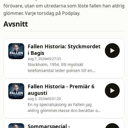
förövare, utan om utredarna som löste fallen han aldrig
glömmer. Varje torsdag på Podplay.
Avsnitt
Fallen Historia: Styckmordet
i Bagis
aug 7, 2026
00:27:33
Stockholm, 1954. Ett mystiskt
telefonsamtal leder polisen till en
adress som inte finns. Sedan följer
fler samtal, motstridiga uppgifter och
Fallen Historia - Premiär 6
ett styckmord som förbryllar
augusti
utredarna. Vem är offret och varför
aug 3, 2026
00:01:29
verkar de misstänkta döda
En ny specialsäsong av Fallen jag
personerna fortfarande vara vid liv?
aldrig glömmer.Hasse Aro berättar om
Hasse Aro får sällskap av journalisten
Sveriges mest fascinerande historiska
och författaren Rolf Wrangnert för att
kriminalfall, tillsammans med
berätta historien om det märkliga
Sommarspecial -