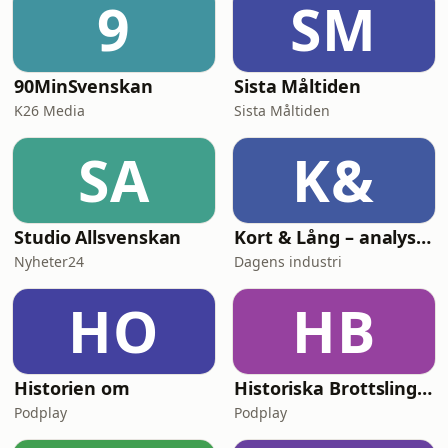
9
SM
90MinSvenskan
Sista Måltiden
K26 Media
Sista Måltiden
SA
K&
Studio Allsvenskan
Kort & Lång – analyspodden från Di
Nyheter24
Dagens industri
HO
HB
Historien om
Historiska Brottslingar
Podplay
Podplay