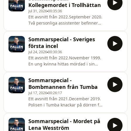
journalisten och författaren Rolf
styckmordet i Bagarm
Kollegemordet i Trollhättan
Wrangnert.Premiär 6 augusti.Lyssna
jul 31, 2026
00:35:36
på Fallen jag aldrig glömmer: Historia
Ett avsnitt från 2022.September 2020.
innan alla andra - på Podplay på
Två personliga assistenter befinner
torsdagar.
sig hos en brukare i Trollhättan. En av
dem är "Johan" som har bakjour och
Sommarspecial - Sveriges
sover i lägenhetens sovrum och den
första incel
andre är Erik som är vaken och har
jul 24, 2026
00:30:36
det nattliga ansvaret. Brukaren är
Ett avsnitt från 2022.November 1999.
sängbunden och behöver ständig
En ung kvinna hittas mördad i sin
tillsyn dygnet runt. Tidigt på
lägenhet. Det är ett oerhört bestialiskt
morgonen vid skiftbytet påträffas Erik
mord. Hennes huvud har krosskador
blodig och livlös av en annan kollega.
Sommarspecial -
och hon är knivhuggen över hela
Vem ka
Bombmannen från Tumba
kroppen. Detta kom att bli det fall som
jul 17, 2026
00:26:17
Hasse funderat mest över. Polisen fick
Ett avsnitt från 2021.December 2019.
nämligen inblick i exakt hur mördaren
Polisen i Tumba knackar på dörren för
tänkte. En detaljerad beskrivning av
att omhänderta en ung man med
hur gärningsmannen förvandlas från
missbruksproblem. En okänd man
en osäker och sexuellt frustrerad
Sommarspecial - Mordet på
öppnar, nämligen 59-åriga Jörgen.
Lena Wesström
Polisen får syn på en machete som