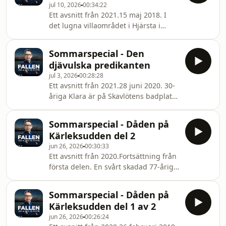
jul 10, 2026
00:34:22
hänger i hallen och bestämmer sig
Ett avsnitt från 2021.15 maj 2018. I
snabbt för att agera. De hittar
det lugna villaområdet i Hjärsta i
kemikalier och manualer för
Örebro väcks dom boende där av
tillverkning av bomber och en
hjärtskärande, panikslagna
"dödslista" över ett hundratal
Sommarspecial - Den
kvinnoskrik och larmar polisen. Efter
personer och diverse olika platser i
djävulska predikanten
fyra dagars sökande hittas en kropp i
Stoc
jul 3, 2026
00:28:28
skogen som visar sig vara Lena
Ett avsnitt från 2021.28 juni 2020. 30-
Wesström. Misstankarna riktas mot en
åriga Klara är på Skavlötens badplats
man som Lena haft en relation med,
i Täby tillsammans med många andra.
47-årige Stefan. Han friades i
Vid 18-tiden börjar hon gå hemåt. En
tingsrätten men dömdes sedan i
Sommarspecial - Dåden på
mystisk man med bar överkropp,
hovrätten till ett straff som
Kärleksudden del 2
solglasögon och stickad toppluva får
jun 26, 2026
00:30:33
henne att reagera. Plötsligt överfaller
Ett avsnitt från 2020.Fortsättning från
mannen Klara och våldtar henne.
första delen. En svårt skadad 77-årig
Detta är ett mycket allvarligt fall som
kvinna med sitt liv förstört är inte den
får stor uppmärksamhet i Efterlyst
enda som misshandlats i
och i tidningar. Polisen börjar ana
Sommarspecial - Dåden på
gärningsmannens vansinniga
Kärleksudden del 1 av 2
framfart. Platsen Kärleksudden i
jun 26, 2026
00:26:24
Sollentuna kommer visa sig spela en