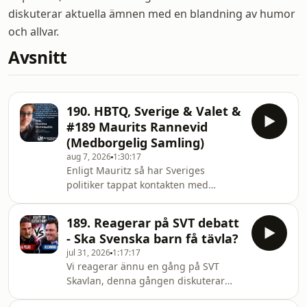
diskuterar aktuella ämnen med en blandning av humor
och allvar.
Avsnitt
190. HBTQ, Sverige & Valet &
#189 Maurits Rannevid
(Medborgelig Samling)
aug 7, 2026
1:30:17
Enligt Mauritz så har Sveriges
politiker tappat kontakten med
verkligheten. Här är några saker
Mauritz vill få igenom:
189. Reagerar på SVT debatt
Jämställdhetsmyndigheten läggs
- Ska Svenska barn få tävla?
ned.All normkritik rensas ur
jul 31, 2026
1:17:17
skolan.Bidrag till lobbyorganisationer
Vi reagerar ännu en gång på SVT
stoppas.Den nya könsbyteslagen
Skavlan, denna gången diskuterar
skrotas.SVT och SR
kändisar om barn ska få tävla och om
avfinansieras.HBTQ-certifieringar