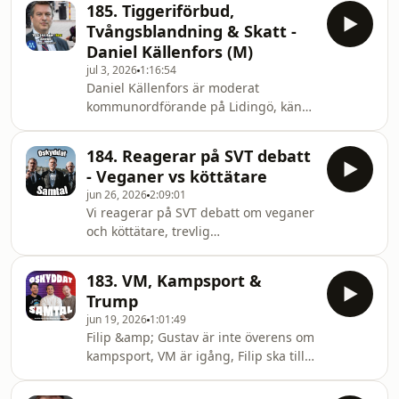
ville att den skulle komma i
185. Tiggeriförbud,
kritik för undermålig rapportering om
början.Boka för bövelen in 1:a augu
Tvångsblandning & Skatt -
detta. Trump har i ren &amp; skär
Daniel Källenfors (M)
korruptions-anda raderat ett rött kort
jul 3, 2026
1:16:54
i fotbolls VM. Viktor &amp; Filip har
Daniel Källenfors är moderat
varit i USA. Gustav berättar den
kommunordförande på Lidingö, känd
sorgliga historien om Henry Nowak
för tydliga och ibland kontroversiella
&amp; den engelska polisens
uttalanden om migration, skatter och
agerande som fått ma
184. Reagerar på SVT debatt
kommunpolitik. Han var först i Sverige
- Veganer vs köttätare
med att förbjuda tiggeri på Lidingö. Vi
jun 26, 2026
2:09:01
pratar om det men också om gated
Vi reagerar på SVT debatt om veganer
communitys, tvångsblandning,
och köttätare, trevlig
skatter &amp; mycket annat.Daniel
lyssning!Gustav:https://www.instagram.com/gustavh
har kritiserats för ett polariserande
Hosted on Acast. See
tonläge men också uppskattats av
183. VM, Kampsport &
acast.com/privacy for more
många för sin r
Trump
information.
jun 19, 2026
1:01:49
Filip &amp; Gustav är inte överens om
kampsport, VM är igång, Filip ska till
Texas i USA &amp; Viktor har flyttat
ifrån Stockholm.Vad tyckte du om