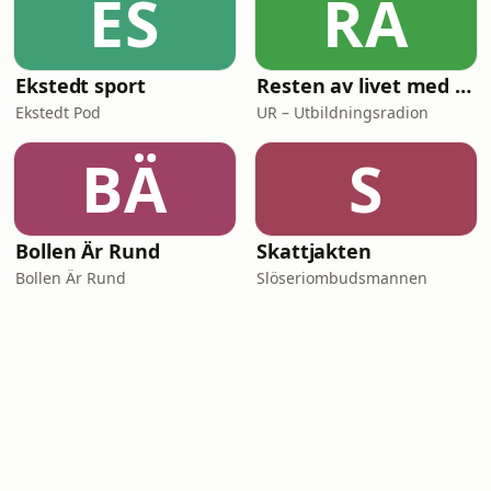
ES
RA
Ekstedt sport
Resten av livet med Mark Levengood
Ekstedt Pod
UR – Utbildningsradion
BÄ
S
Bollen Är Rund
Skattjakten
Bollen Är Rund
Slöseriombudsmannen