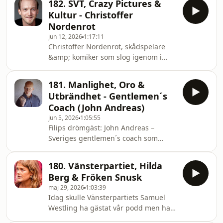
182. SVT, Crazy Pictures &
avsnittet? Vem vill du se som gäst
Kultur - Christoffer
härnäst? Kommentera!Bli medlem i
Nordenrot
kanalen för att få åtkomst till flera
jun 12, 2026
1:17:11
förmåner, bland annat så får du
Christoffer Nordenrot, skådspelare
tillgång till avsnitten före alla andra
&amp; komiker som slog igenom i
&amp; utan reklam, vi prioriterar
Crazy Pictures legendariska Poesi för
medlemmars förslag på gäster &amp;
fiskar-sketcher men som på senare år
svarar
181. Manlighet, Oro &
blivit en etablerad skådespelare.Idag
Utbrändhet - Gentlemen´s
snackar vi om skådespelaryrket men
Coach (John Andreas)
också om public service och varför det
jun 5, 2026
1:05:55
är viktigt, eller inte viktigt. Gustav
Filips drömgäst: John Andreas –
&amp; Filip hamnar i en dispyt där
Sveriges gentlemen´s coach som
det blir dålig stämning i studion.
förvandlar män till självsäkra, stilfulla
Hosted on Acast. See acast.com/privac
och magnetiska ledare.Nu gästar han
180. Vänsterpartiet, Hilda
podden och idag har vi ett riktigt
Berg & Fröken Snusk
roligt men också lärorikt samtal.
maj 29, 2026
1:03:39
Hosted on Acast. See
Idag skulle Vänsterpartiets Samuel
acast.com/privacy for more
Westling ha gästat vår podd men han
information.
ställde in strax innan avsnittet skulle