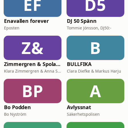
EF
D5
Enavallen forever
DJ 50 Spänn
Eposten
Tommie Jönsson, DJ50:-
Z&
B
Zimmergren & Spolander
BULLFIKA
Klara Zimmergren & Anna Spolander
Clara Diefke & Markus Harju
BP
A
Bo Podden
Avlyssnat
Bo Nyström
Säkerhetspolisen