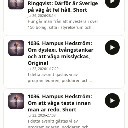
Ringqvist: Därför är Sverige
Centerpartiets partiledare Elisabeth
på väg åt fel håll, Short
Thand Ringqvist podden för ett
jul 26, 2026
28:14
samtal om makt, entreprenörskap,
Hur går man från att investera i över
politik och Sveriges framtid.Vi pratar
150 bolag, sitta i styrelserum och
om de intensiva första månaderna
bygga företag – till att ta över
som partiledare, varför hon medvetet
ledarskapet för ett av Sveriges
valt att stänga ute
1036. Hampus Hedström:
partier? I detta avsnitt gästar
Om dyslexi, tvångstankar
Centerpartiets partiledare Elisabeth
och att våga misslyckas,
Thand Ringqvist podden för ett
Original
samtal om makt, entreprenörskap,
jul 22, 2026
1:17:29
politik och Sveriges framtid.Vi pratar
I detta avsnitt gästas vi av
om de intensiva första månaderna
programledaren, poddaren och
som partiledare, varför hon medvetet
komikern Hampus Hedström –&nbsp;
valt att stänga ute
vars resa började långt innan
1036. Hampus Hedström:
Youtube-succéer och
Om att våga testa innan
standupföreställningar. Hampus
man är redo, Short
berättar om åren som trollkarl, de
jul 22, 2026
27:08
första stegen inom humor och hur
I detta avsnitt gästas vi av
man fortsätter skapa relevant innehåll
programledaren, poddaren och