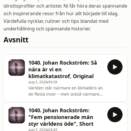
idrottsprofiler och artister. Ni får höra deras spännande
och inspirerande resor från hur allt började till idag.
Värdefulla nycklar, rutiner och tips blandat med
underhållning och spännande historier.
Avsnitt
1040. Johan Rockström: Så
nära är vi en
klimatkatastrof, Original
aug 5, 2026
56:58
Världen står närmare en klimatkris än
de flesta inser – men också närmare
lösningarna än många tror.I det här
avsnittet gästas vi av klimatforskaren
1040. Johan Rockström:
Johan Rockström, för ett
"Fem pensionerade män
ögonöppnande samtal. Han förklarar
styr världens öde", Short
varför kriget i Mellanöstern
aug 5, 2026
24:43
paradoxalt nog kan bli en katalysator