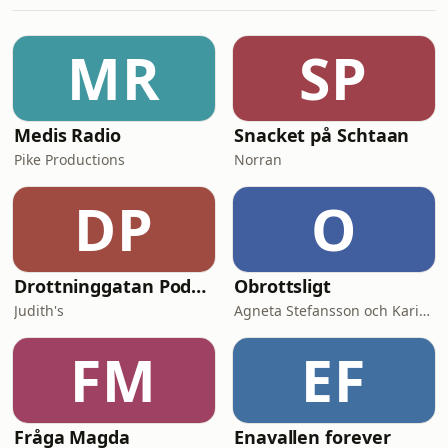
verklighet som få ser.&nbsp;Adam
öppnar upp om åren då jobben
uteblev, hur självtvivlet tog över och
MR
SP
när framtiden inom skådespeleriet
kändes osäker. Hur hanterar man
motgång
Medis Radio
Snacket på Schtaan
Pike Productions
Norran
DP
O
Drottninggatan Podcast
Obrottsligt
Judith's
Agneta Stefansson och Karin Alfredsson
FM
EF
Fråga Magda
Enavallen forever