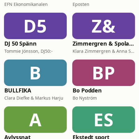
EFN Ekonomikanalen
Eposten
D5
Z&
DJ 50 Spänn
Zimmergren & Spolander
Tommie Jönsson, DJ50:-
Klara Zimmergren & Anna Spolander
B
BP
BULLFIKA
Bo Podden
Clara Diefke & Markus Harju
Bo Nyström
A
ES
Avlyssnat
Ekstedt sport