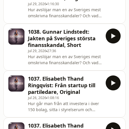
jul 29, 2026
1:16:30
När känslor aldrig fick ta plats och en
Hur avslöjar man en av Sveriges mest
förnedrande händelse i tonåren satte
omskrivna finansskandaler? Och vad
djupa spår lovade han sig själv att
händer när ett av Europas mest
aldrig mer visa sig svag.Det löftet
hyllade framtidsbolag kollapsar efter
ledde honom rakt in i Djurgård
1038. Gunnar Lindstedt:
att ha bränt över 100 miljarder
Jakten på Sveriges största
kronor?I veckans avsnitt gästar
finansskandal, Short
journalisten Gunnar Lindstedt,
jul 29, 2026
27:36
mannen bakom avslöjandet av
Hur avslöjar man en av Sveriges mest
Trustorhärvan som skakade svenskt
omskrivna finansskandaler? Och vad
näringsliv. Han tar oss tillbaka till
händer när ett av Europas mest
sommaren 1997 när ett till synes
hyllade framtidsbolag kollapsar efter
vanligt intervjuuppdrag ledde h
1037. Elisabeth Thand
att ha bränt över 100 miljarder
Ringqvist: Från startup till
kronor?I veckans avsnitt gästar
partiledare, Original
journalisten Gunnar Lindstedt,
jul 26, 2026
1:08:16
mannen bakom avslöjandet av
Hur går man från att investera i över
Trustorhärvan som skakade svenskt
150 bolag, sitta i styrelserum och
näringsliv. Han tar oss tillbaka till
bygga företag – till att ta över
sommaren 1997 när ett till synes
ledarskapet för ett av Sveriges
vanligt intervjuuppdrag ledde h
1037. Elisabeth Thand
partier? I detta avsnitt gästar