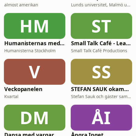
almost amerikan
Lunds universitet, Malmö universitet och Region Skåne
HM
ST
Humanisternas meditationskurs: filosofi, konst, och vardagsvetenskap
Small Talk Café - Learn Swedish in Minutes
Humanisterna Stockholm
Small Talk Café Productions
V
SS
Veckopanelen
STEFAN SAUK okammat samtal
Kvartal
Stefan Sauk och gäster samtalar okammat.
DM
ÅI
Dansa med vargar
Ångra Inget