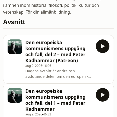
i ämnen inom historia, filosofi, politik, kultur och
vetenskap. För din allmänbildning.
Avsnitt
Den europeiska
kommunismens uppgång
och fall, del 2 – med Peter
Kadhammar (Patreon)
aug 9, 2026
16:06
Dagens avsnitt är andra och
avslutande delen om den europeiska
kommunismens uppgång och fall.
Gäst är Peter Kadhammar, journalist
Den europeiska
på Aftonbladet och författare till en
kommunismens uppgång
samlingsvolym om den europeiska
och fall, del 1 – med Peter
kommunismen. Förra avsnittet
Kadhammar
handlade om Stalins drömstad
aug 2, 2026
46:33
Magnitogorsk och diktatorn Enver