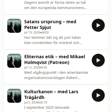
Dagens avsnitt är första delen av två
Hoxha i Albanien. I det här avsnittet
om den europeiska kommunismens
fortsätter vi samtalet om Hoxhas
uppgång och fall. Gäst är Peter
brutala regim och avslutar med den
Kadhammar, författare och mångårig
sär
Satans ursprung – med
medarbetare på Aftonbladet,
Petter Spjut
tvåfaldig vinnare av Stora
jul 19, 2026
44:00
journalistpriset och författare till en
Hur kommer det sig att just Satan
samlingsvolym i ämnet. Med
blev sinnebilden för mörkret och
utgångspunkt i tre geografiska
ondskan? Den frågan ställer sig
platser – Stalins drömstad
religionsvetaren Elaine Pagels i sin
Magnitogorsk vid Uralbergen,
Eliternas etik – med Mikael
klassiska bok "Satans ursprung", som
Albanien under diktatorn Enver Hoxha
Holmqvist (Patreon)
är utgångspunkten för veckans
och Polen och mots
jul 12, 2026
9:30
avsnitt. I Gamla Testamentet är han
Med utgångspunkt i den amerikanske
en av flera fiender, men med tiden
organisationssociologen Robert
identifierade de tidiga kristna sina
Jackalls klassiska bok ”Moral Mazes”
mänskliga fiender med just Satan.
handlar dagens avsnitt om
Dagens gäst är Petter Spjut,
Kulturkanon – med Lars
samhällselitens etik och väg till
doktorand i religionsveten
Trägårdh
företagshierarkiernas topp. Gäst är
jul 5, 2026
56:19
Mikael Holmqvist, professor i
I september 2025 lämnade
företagsekonomi vid Stockholms