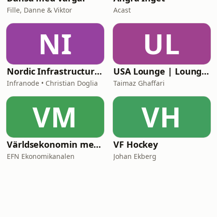
Fille, Danne & Viktor
Acast
NI
UL
Nordic Infrastructure: Behind the Decisions
USA Lounge | LoungePodden
Infranode • Christian Doglia
Taimaz Ghaffari
VM
VH
Världsekonomin med Katrine Kielos och Claes Måhlén
VF Hockey
EFN Ekonomikanalen
Johan Ekberg