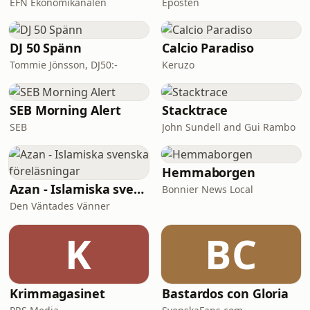
EFN Ekonomikanalen
Eposten
DJ 50 Spänn
Calcio Paradiso
Tommie Jönsson, DJ50:-
Keruzo
SEB Morning Alert
Stacktrace
SEB
John Sundell and Gui Rambo
Hemmaborgen
Azan - Islamiska svenska föreläsningar
Bonnier News Local
Den Väntades Vänner
K
BC
Krimmagasinet
Bastardos con Gloria