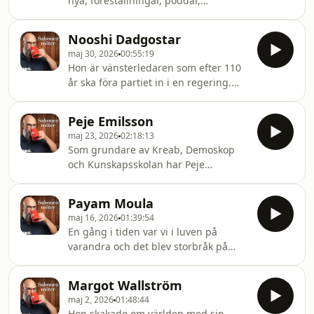
nya, föreställningar, poddar,
kommer han ifrån och vad drömmer
radioprogram, böcker och tv-serier.
han om på natten?Idag möter jag
Ett samtal om livet, fotboll, tjack på
Youtubefenomenet Henrik Jönsson.
Nooshi Dadgostar
recept, kungahuset, public service,
maj 30, 2026
00:55:19
det kommande valet, hur han kommer
Hon är vänsterledaren som efter 110
rösta och vilka råd han hade givit till
år ska föra partiet in i en regering.
våra politiker.
Hon hatar marknadshyror och vill ha
sverigepriser på el. i sociala medier
Peje Emilsson
har hon bytt bygghjälmen mot
maj 23, 2026
02:18:13
shotsglaset. Men vem är hon, var
Som grundare av Kreab, Demoskop
kommer hon ifrån och vad vill hon
och Kunskapsskolan har Peje
uppnå under nästa mandatperiod.
Emilsson format Sverige på många
Denna vecka möter Daniel Suhonen
sätt. Är han Sveriges hemligaste
Vänsterpartiets ledare Nooshi
Payam Moula
makthavare?
Dadgostar.
maj 16, 2026
01:39:54
En gång i tiden var vi i luven på
varandra och det blev storbråk på
Arbetets Kultursida. Idag minns jag
knappt om vad. Han är tydlig om
Margot Wallström
migration och integration och har fått
maj 2, 2026
01:48:44
både beröm och kritik för sina utspel
Hon skakade om världen med sin