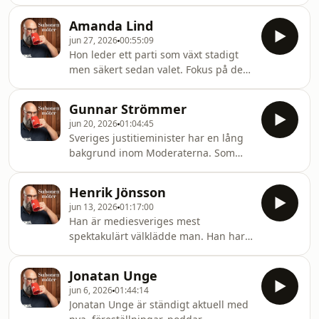
tv-serier och analyser. Under några år
i mitten av 2000-talet kunde man se
Amanda Lind
en särskild typ av gymnasister bära
jun 27, 2026
00:55:09
hennes album en symbol för vilka de
Hon leder ett parti som växt stadigt
var. Sedan dess har hon bara fortsatt.
men säkert sedan valet. Fokus på de
Idag möter jag Liv Strömquist.
gröna frågorna, men också ett delvis
nytt jämlikhetstänk har gjort
Gunnar Strömmer
Miljöpartiet mer attraktivt för fler. Nu
jun 20, 2026
01:04:45
siktar de på regeringsposter och
Sveriges justitieminister har en lång
rödgrön majoritet – men vem är hon
bakgrund inom Moderaterna. Som
och vad vill hon?
ordförande för MUF Örnsköldsvik från
1988 och senare ordförande för hela
Henrik Jönsson
MUF. Då var fokus att göra
jun 13, 2026
01:17:00
invandringspolitiken till en moderat
Han är mediesveriges mest
profilfråga. Strömmer såg
spektakulärt välklädde man. Han har
Socialdemokraternas
startat egen tv-kanal mitt emot tv-
migrationspolitik som inhuman och
huset. Han har länge varit en nagel i
ville införa helt fri invandring och
Jonatan Unge
ögat på vänstersidan med sina
krävde amnesti för alla illegala
jun 6, 2026
01:44:14
videokrönikor, nyliberala åsikter och
invandrare. Idag är han en av
Jonatan Unge är ständigt aktuell med
raljanta tonfall – men vem är han, vad
arkitekterna b