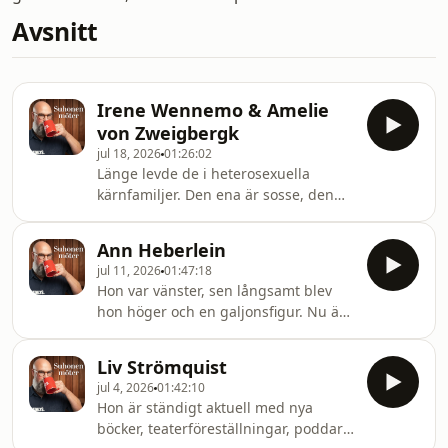
Avsnitt
Irene Wennemo & Amelie
von Zweigbergk
jul 18, 2026
01:26:02
Länge levde de i heterosexuella
kärnfamiljer. Den ena är sosse, den
andre folkpartist – sen mötte de
varann och bytte lag. Hur är det att
Ann Heberlein
leva med någon över blockgränsen?
jul 11, 2026
01:47:18
Hon var vänster, sen långsamt blev
hon höger och en galjonsfigur. Nu är
hon vänster igen. Idag möter jag
teologen, upprorsmakaren och
Liv Strömquist
författaren Ann Heberlein.
jul 4, 2026
01:42:10
Hon är ständigt aktuell med nya
böcker, teaterföreställningar, poddar,