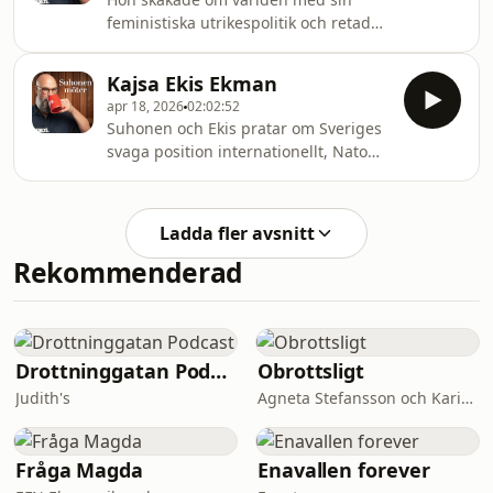
– idag möter jag Tidens chefredaktör,
feministiska utrikespolitik och retade
min efterträdare på den posten,
upp Israel och den yttersta högern
Payam Moula.
genom att erkänna Gaza – för en
Kajsa Ekis Ekman
evighet och många krig sedan. Vem
apr 18, 2026
02:02:52
är hon, vad kommer hon ifrån och hur
Suhonen och Ekis pratar om Sveriges
ska vi göra freden great again?
svaga position internationellt, Nato
Suhonen möter Margot Wallström,
och om vad det betyder att vara offer
tidigare svensk utrikesminister, EU-
för nuet.
kommissionär och statsråd.
Ladda fler avsnitt
Rekommenderad
Drottninggatan Podcast
Obrottsligt
Judith's
Agneta Stefansson och Karin Alfredsson
Fråga Magda
Enavallen forever