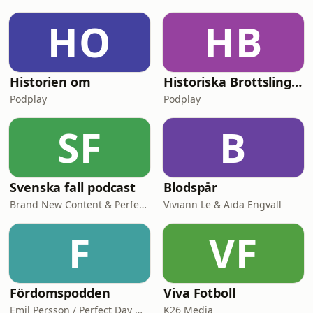
HO
HB
Historien om
Historiska Brottslingar
Podplay
Podplay
SF
B
Svenska fall podcast
Blodspår
Brand New Content & Perfect Day Media
Viviann Le & Aida Engvall
F
VF
Fördomspodden
Viva Fotboll
Emil Persson / Perfect Day Media
K26 Media