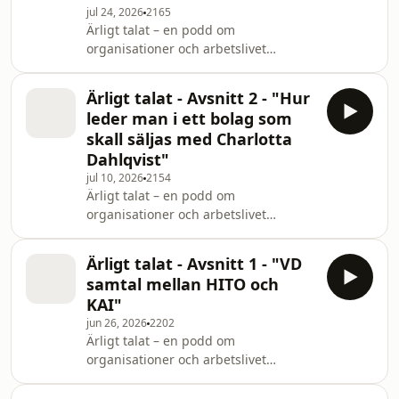
jul 24, 2026
2165
Ärligt talat – en podd om
organisationer och arbetslivet
Välkommen till podden där vi pratar
om det som verkligen händer i
Ärligt talat - Avsnitt 2 - "Hur
organisationer och på arbetsplatser –
leder man i ett bolag som
utan filter. I Ärligt talat – om
skall säljas med Charlotta
organisationer och arbetslivet lyfter vi
Dahlqvist"
de frågor som många tänker på men
jul 10, 2026
2154
sällan säger högt. Om ledarskap som
Ärligt talat – en podd om
fungerar och ledarskap som inte
organisationer och arbetslivet
fungerar. Om kulturer som lyfter
Välkommen till podden där vi pratar
människor och strukturer som b
om det som verkligen händer i
Ärligt talat - Avsnitt 1 - "VD
organisationer och på arbetsplatser –
samtal mellan HITO och
utan filter. I Ärligt talat – om
KAI"
organisationer och arbetslivet lyfter vi
jun 26, 2026
2202
de frågor som många tänker på men
Ärligt talat – en podd om
sällan säger högt. Om ledarskap som
organisationer och arbetslivet
fungerar och ledarskap som inte
Välkommen till podden där vi pratar
fungerar. Om kulturer som lyfter
om det som verkligen händer i