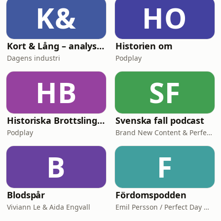
K&
HO
Kort & Lång – analyspodden från Di
Historien om
Dagens industri
Podplay
HB
SF
Historiska Brottslingar
Svenska fall podcast
Podplay
Brand New Content & Perfect Day Media
B
F
Blodspår
Fördomspodden
Viviann Le & Aida Engvall
Emil Persson / Perfect Day Media