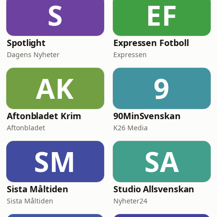
S
EF
Spotlight
Expressen Fotboll
Dagens Nyheter
Expressen
AK
9
Aftonbladet Krim
90MinSvenskan
Aftonbladet
K26 Media
SM
SA
Sista Måltiden
Studio Allsvenskan
Sista Måltiden
Nyheter24