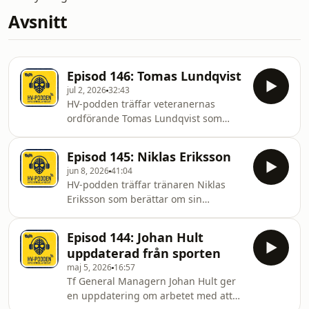
Avsnitt
Episod 146: Tomas Lundqvist
jul 2, 2026
32:43
HV-podden träffar veteranernas
ordförande Tomas Lundqvist som
berättar om veteransektionens
historia och hur den drivs idag.
Episod 145: Niklas Eriksson
jun 8, 2026
41:04
HV-podden träffar tränaren Niklas
Eriksson som berättar om sin
tränarfilosofi, att köra Vätternrundan
på lördag, sitt stora musikintresse och
Episod 144: Johan Hult
så svarar han på några av alla de
uppdaterad från sporten
frågorna som fansen skickat in.
maj 5, 2026
16:57
Tf General Managern Johan Hult ger
en uppdatering om arbetet med att