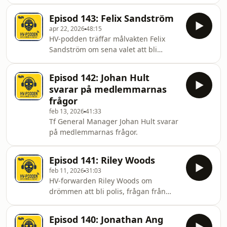
tillsätta en huvudtränare, hur många
nyförvärv som ska in i truppen och
Episod 143: Felix Sandström
statusen på kontraktslösa spelarna.
apr 22, 2026
48:15
HV-podden träffar målvakten Felix
Sandström om sena valet att bli
målvakt, uppvärmningsrutiner, att
hantera mental press som målvakt
Episod 142: Johan Hult
och varför trivs så bra i HV71.
svarar på medlemmarnas
frågor
feb 13, 2026
41:33
Tf General Manager Johan Hult svarar
på medlemmarnas frågor.
Episod 141: Riley Woods
feb 11, 2026
31:03
HV-forwarden Riley Woods om
drömmen att bli polis, frågan från
Jonathan Ang om att sova med brunt
brus och hur han gillar att bo i
Episod 140: Jonathan Ang
Sverige.