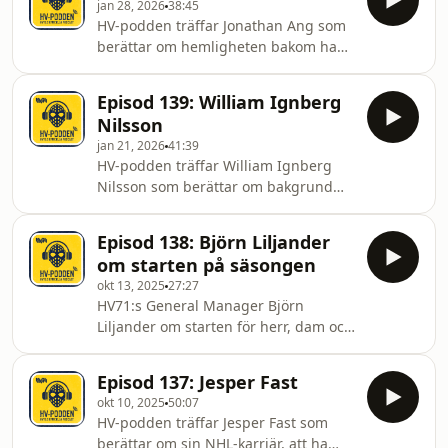
jan 28, 2026
38:45
HV-podden träffar Jonathan Ang som
berättar om hemligheten bakom hans
skridskoåkning, varför han alltid går
barfota och att växa upp i
Episod 139: William Ignberg
hockeymeckat Toronto.
Nilsson
jan 21, 2026
41:39
HV-podden träffar William Ignberg
Nilsson som berättar om bakgrund
som dansare, sitt stora
vildmarksintresse och resan från
Episod 138: Björn Liljander
hockeyskolan till SHL.
om starten på säsongen
okt 13, 2025
27:27
HV71:s General Manager Björn
Liljander om starten för herr, dam och
juniorlagen. Hur man jobbar för att
vända den negativa trenden,
Episod 137: Jesper Fast
kontakten med utlånade spelare och
okt 10, 2025
50:07
veckan som kommer.
HV-podden träffar Jesper Fast som
berättar om sin NHL-karriär, att ha