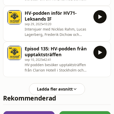
Martin St. Louis som pingiskompis
och sitt nya liv inom hockeyn.
HV-podden inför HV71-
Leksands IF
sep 29, 2025
10:20
Intervjuer med Nicklas Rahm, Lucas
Lagerberg, Frederik Dichow och
Andreas Frostemark inför tisdagens
match mot Leksands IF.
Episod 135: HV-podden från
upptaktsträffen
sep 10, 2025
42:41
HV-podden besöker upptaktsträffen
från Clarion Hotell i Stockholm och
intervjuar Olle Alsing, Per Ledin,
Robin Figren, Andreas Borgman,
Johan "MrMadhawk" Svensson och
Ladda fler avsnitt
Anton Blomqvist.
Rekommenderad