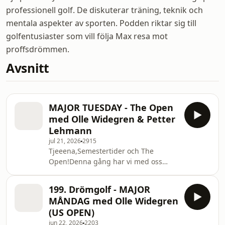
professionell golf. De diskuterar träning, teknik och
mentala aspekter av sporten. Podden riktar sig till
golfentusiaster som vill följa Max resa mot
proffsdrömmen.
Avsnitt
MAJOR TUESDAY - The Open
med Olle Widegren & Petter
Lehmann
jul 21, 2026
2915
Tjeeena,Semestertider och The
Open!Denna gång har vi med oss
Petter Lehmann för att gå igenom
helgens kontroverser och fina
199. Drömgolf - MAJOR
moments.
MÅNDAG med Olle Widegren
(US OPEN)
jun 22, 2026
2203