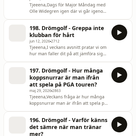
Tjeeena,Dags för Major Måndag med
Olle Widegren igen där vi går igenom
helgens US Open.Boka din nästa
golfresa hos Out of Bounds med
198. Drömgolf - Greppa inte
rabattkod DRÖMGOLF:
klubban för hårt
https://outofbounds.se/dromgolf?
jun 12, 2026
2712
utm_source=facebook&amp;utm_medium=cpc&amp
Tjeeena,I veckans avsnitt pratar vi om
rabatt med koden DRÖMGOLF hos
hur man faller dit på att jämföra sig
https://premiumgolf.se/Följ oss på
med andras spel samt små detaljer
instagram:
som gör enorm skillnad i hur man slår
https://www.instagram.com/dromgolfpod/Prenumer
197. Drömgolf - Hur många
bollen.Boka din nästa golfresa hos
p
koppsnurrar är man ifrån
Out of Bounds med rabattkod
att spela på PGA touren?
DRÖMGOLF:
maj 29, 2026
2863
https://outofbounds.se/dromgolf?
Tjeeena,Veckans fråga är hur många
utm_source=facebook&amp;utm_medium=cpc&amp
koppsnurrar man är ifrån att spela på
rabatt med koden DRÖMGOLF hos
PGA touren? Och hur litet är nålsögat
https://premiumgolf.se/Följ
att lyckas inom golfen?Boka din nästa
196. Drömgolf - Varför känns
golfresa hos Out of Bounds med
det sämre när man tränar
rabattkod DRÖMGOLF:
mer?
https://outofbounds.se/dromgolf?