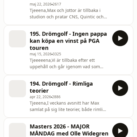
maj 22, 2026
2617
utm_source=facebook&amp;utm_medium=cpc&amp
Tjeeena,Max och Jottor är tillbaka i
rabatt med koden DRÖMGOLF hos
studion och pratar CNS, Quintic och
https://premiumgolf.se/Följ oss på
varför känns det sämre när man
instagram: http
tränar mer golf?Boka din nästa
195. Drömgolf - Ingen pappa
golfresa hos Out of Bounds med
kan köpa en vinst på PGA
rabattkod DRÖMGOLF:
touren
https://outofbounds.se/dromgolf?
maj 15, 2026
3325
utm_source=facebook&amp;utm_medium=cpc&amp
Tjeeeeena,Vi är tillbaka efter ett
rabatt med koden DRÖMGOLF hos
uppehåll och går igenom vad som
https://premiumgolf.se/Följ oss på
hänt på senaste.Är det svårare att
instagram: https://www.instag
lyckas inom golf om pappa är
194. Drömgolf - Rimliga
miljardär?Boka din nästa golfresa hos
teorier
Out of Bounds med rabattkod
apr 22, 2026
2886
DRÖMGOLF:
Tjeeena,I veckans avsnitt har Max
https://outofbounds.se/dromgolf?
samlat på sig lite teorier, både rimliga
utm_source=facebook&amp;utm_medium=cpc&amp
och orimliga.Boka din nästa golfresa
rabatt med koden DRÖMGOLF hos
hos Out of Bounds med rabattkod
https://premiumgolf.se/Följ oss på
Masters 2026 - MAJOR
DRÖMGOLF:
instagra
MÅNDAG med Olle Widegren
https://outofbounds.se/dromgolf?