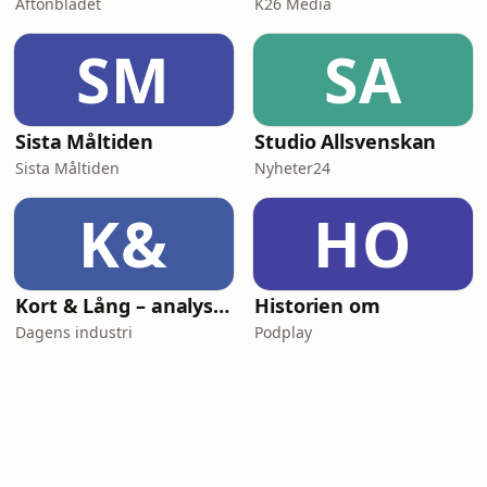
Aftonbladet
K26 Media
SM
SA
Sista Måltiden
Studio Allsvenskan
Sista Måltiden
Nyheter24
K&
HO
Kort & Lång – analyspodden från Di
Historien om
Dagens industri
Podplay