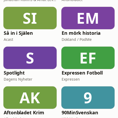
SI
EM
Så in i Själen
En mörk historia
Acast
Dokland / PodMe
S
EF
Spotlight
Expressen Fotboll
Dagens Nyheter
Expressen
AK
9
Aftonbladet Krim
90MinSvenskan