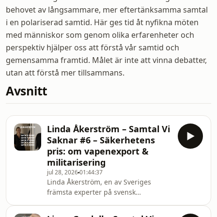
behovet av långsammare, mer eftertänksamma samtal
i en polariserad samtid. Här ges tid åt nyfikna möten
med människor som genom olika erfarenheter och
perspektiv hjälper oss att förstå vår samtid och
gemensamma framtid. Målet är inte att vinna debatter,
utan att förstå mer tillsammans.
Avsnitt
Linda Åkerström – Samtal Vi
Saknar #6 – Säkerhetens
pris: om vapenexport &
militarisering
jul 28, 2026
01:44:37
Linda Åkerström, en av Sveriges
främsta experter på svensk
vapenexport och tidigare policychef
på Svenska Freds, nu verksam på