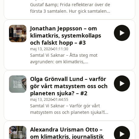
världsbild och ifrågasätter varför vi
Gustaf &amp; Frida reflekterar över de
fortsätter skapa system som ger oss
första 3 samtalen. Hur gick samtalen?
resultat ingen vill ha.Hur kan vi bryta
Vilka gemensamma nämnare finns?
den djupa individualism som gör att
Vad tar de med sig inför kommande
vi tror att vi är i full kontrol
Jonathan Jeppsson – om
samtal?
klimatkris, systemkollaps
och falskt hopp – #3
maj 13, 2026
01:11:30
Samtal Vi Saknar – Åtta steg mot
avgrunden: om klimatkris,
systemkollaps och hopp bortom
förnekelseI detta avsnitt av Samtal Vi
Olga Grönvall Lund – varför
Saknar möter Gustaf Skarsgård och
gör vårt matsystem oss och
Frida Stranne journalisten och
planeten sjuka? – #2
författaren Jonathan Jeppsson, gräv-
maj 13, 2026
01:44:55
och samhällschef samt
Samtal Vi Saknar – Varför gör vårt
klimatkolumnist på Aftonbladet. I sina
matsystem oss och planeten sjuka?I
böcker Åtta steg mot avgrunden och
detta avsnitt av Samtal Vi Saknar
Mot kollapsens hjärta utforskar
möter Gustaf Skarsgård och Frida
Jonathan klimatkrisen som både
Alexandra Urisman Otto –
Stranne Olga Grönvall Lund,
systemkris
om klimatkris, journalistik
grundare av Reformaten — en