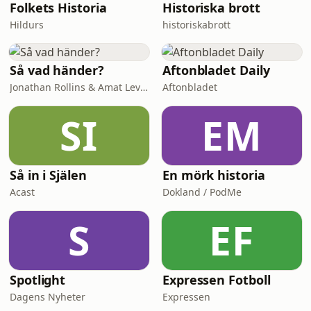
Gustaf och Frida fann varandra via
Folkets Historia
Historiska brott
Hildurs
historiskabrott
Så vad händer?
Aftonbladet Daily
Jonathan Rollins & Amat Levin
Aftonbladet
SI
EM
Så in i Själen
En mörk historia
Acast
Dokland / PodMe
S
EF
Spotlight
Expressen Fotboll
Dagens Nyheter
Expressen