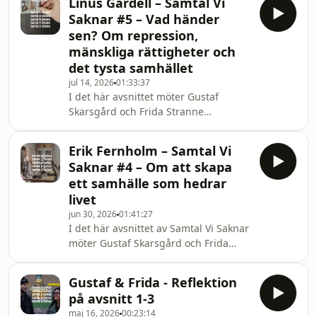
Linus Gardell – Samtal Vi
Amnesty, gästar podden för att
Saknar #5 – Vad händer
diskutera det som ofta saknas i den
sen? Om repression,
offentliga debatten: det
mänskliga rättigheter och
militärindustriella komplexet i svensk
det tysta samhället
tappning. I ett djupgående samtal
med Gustaf Skarsgård och Frida
jul 14, 2026
01:33:37
I det här avsnittet möter Gustaf
Stranne utforskar hon hur
Skarsgård och Frida Stranne
ekonomiska intressen, politisk
försvarsadvokaten Linus Gardell i ett
påverkan och djupt r
djuplodande samtal om de repressiva
Erik Fernholm – Samtal Vi
tendenser som utmanar demokratin.
Saknar #4 – Om att skapa
Med utgångspunkt i
ett samhälle som hedrar
demonstrationsfrihet, civil olydnad
livet
och mänskliga rättigheter ställer han
jun 30, 2026
01:41:27
den fråga som han menar saknas i
I det här avsnittet av Samtal Vi Saknar
den offentliga debatten: Vad händer
möter Gustaf Skarsgård och Frida
sedan?Vad blir exempelvis
Stranne Erik Fernholm – föreläsare,
konsekvenserna när straffen skärps,
grundare av Inner Development Goals
när Sve
Gustaf & Frida - Reflektion
och styrelseordförande för stiftelsen
på avsnitt 1-3
Ekskäret. Erik utmanar vår rådande
maj 16, 2026
00:23:14