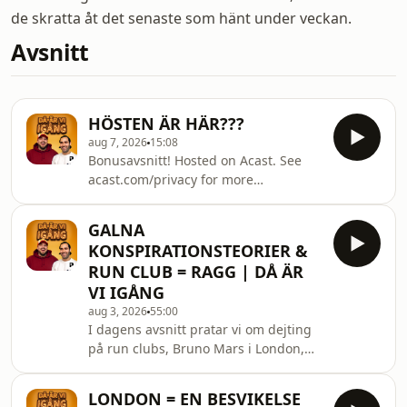
de skratta åt det senaste som hänt under veckan.
Avsnitt
HÖSTEN ÄR HÄR???
aug 7, 2026
15:08
Bonusavsnitt! Hosted on Acast. See
acast.com/privacy for more
information.
GALNA
KONSPIRATIONSTEORIER &
RUN CLUB = RAGG | DÅ ÄR
VI IGÅNG
aug 3, 2026
55:00
I dagens avsnitt pratar vi om dejting
på run clubs, Bruno Mars i London,
konspirationsteorier och mycket mer!
Hosted on Acast. See
LONDON = EN BESVIKELSE
acast.com/privacy for more