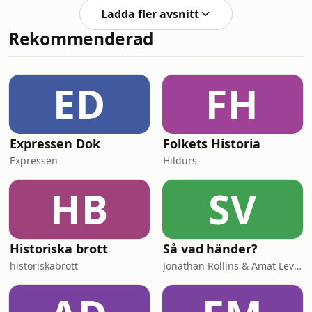
acast.com/privacy for more
Ladda fler avsnitt
information.
Rekommenderad
ED
FH
Expressen Dok
Folkets Historia
Expressen
Hildurs
HB
SV
Historiska brott
Så vad händer?
historiskabrott
Jonathan Rollins & Amat Levin