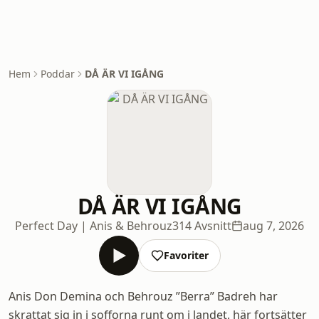
Hem
Poddar
DÅ ÄR VI IGÅNG
DÅ ÄR VI IGÅNG
Perfect Day | Anis & Behrouz
314 Avsnitt
aug 7, 2026
Favoriter
Anis Don Demina och Behrouz ”Berra” Badreh har
skrattat sig in i sofforna runt om i landet, här fortsätter