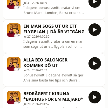
jul 31, 2026
18:29
information.
I dagens bonusavsnitt pratar vi om
Bruno Mars i London, Berra oroar sig
för klimatet, Anis känner sig gammal
och mycket mer! Hosted on Acast. See
EN MAN SÖGS UT UR ETT
acast.com/privacy for more
FLYGPLAN | DÅ ÄR VI IGÅNG
information.
jul 27, 2026
1:00:30
I dagens avsnitt pratar vi om en man
som sögs ut ur ett flygplan och om
hur grabbarna själva relaterar till
ensamhet. Hosted on Acast. See
ALLA BIO SALONGER
acast.com/privacy for more
KOMMER DÖ UT
information.
jul 24, 2026
12:57
Bonusavsnitt: I dagens avsnitt så ger
Anis sina bästa bio tips och Berra
berättar vart man kan dricka Sveriges
bästa kaffe och äta Sveriges bästa
BEDRÄGERI I KIRUNA
giffel. Hosted on Acast. See
*BADHUS FÖR EN MILJARD*
acast.com/privacy for more
jul 20, 2026
1:01:57
information.