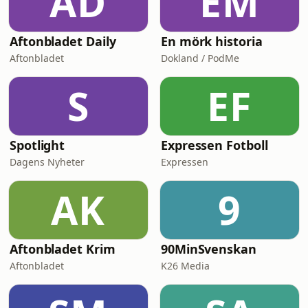
AD
EM
Aftonbladet Daily
En mörk historia
Aftonbladet
Dokland / PodMe
S
EF
Spotlight
Expressen Fotboll
Dagens Nyheter
Expressen
AK
9
Aftonbladet Krim
90MinSvenskan
Aftonbladet
K26 Media