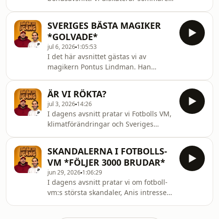
och ångesten som kommer med den
och Berra öppnar upp sig om sin 39-
SVERIGES BÄSTA MAGIKER
årskris. Hosted on Acast. See
*GOLVADE*
acast.com/privacy for more
jul 6, 2026
1:05:53
information.
I det här avsnittet gästas vi av
magikern Pontus Lindman. Han
bjuder på häpnadsväckande trick som
får oss att tappa hakan, samtidigt
ÄR VI RÖKTA?
som vi pratar om magi, psykologi och
jul 3, 2026
14:26
livet bakom kulisserna. Ett avsnitt du
I dagens avsnitt pratar vi Fotbolls VM,
inte vill missa! Hosted on Acast. See
klimatförändringar och Sveriges
acast.com/privacy for more
politiker Hosted on Acast. See
information.
acast.com/privacy for more
SKANDALERNA I FOTBOLLS-
information.
VM *FÖLJER 3000 BRUDAR*
jun 29, 2026
1:06:29
I dagens avsnitt pratar vi om fotboll-
vm:s största skandaler, Anis intresse
för AI kodning och det blir
sommarprat. Hosted on Acast. See