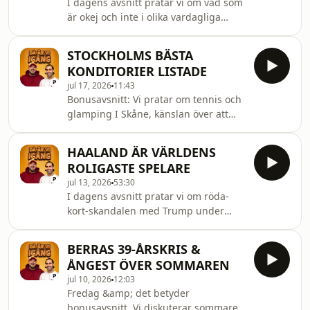
I dagens avsnitt pratar vi om vad som
är okej och inte i olika vardagliga
situationer, vi spelar "Gissa Priset" och
pratar om badhuset i Kiruna. Hosted
STOCKHOLMS BÄSTA
on Acast. See acast.com/privacy for
KONDITORIER LISTADE
more information.
jul 17, 2026
11:43
Bonusavsnitt: Vi pratar om tennis och
glamping I Skåne, känslan över att
fotbolls-vm snart tar slut och Berra
listar Stockholms bästa konditorier.
HAALAND ÄR VÄRLDENS
Hosted on Acast. See
ROLIGASTE SPELARE
acast.com/privacy for more
jul 13, 2026
53:30
information.
I dagens avsnitt pratar vi om röda-
kort-skandalen med Trump under
fotbolls vm, Haalands framfart och
Anis cykelberoende. Sist men inte
BERRAS 39-ÅRSKRIS &
minst: Pest eller kolera.&nbsp; Hosted
ÅNGEST ÖVER SOMMAREN
on Acast. See acast.com/privacy for
jul 10, 2026
12:03
more information.
Fredag &amp; det betyder
bonusavsnitt. Vi diskuterar sommaren