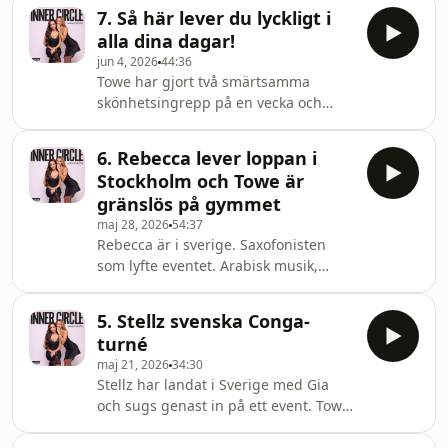
Gias partyklänningar och
@RebeccaStella | @towelernesjoMer
7. Så här lever du lyckligt i
glitter.Dessutom: Masih råkar äta
på: @innercirclepoddRedaktör/klipp:
alla dina dagar!
anka efter flera år som vegetarian,
thepodfather_magnus Hos
jun 4, 2026
44:36
leverfläcksdrama, Stellz bortlasrade
Towe har gjort två smärtsamma
ögonbryn, olämpligt (?) skratt på
skönhetsingrepp på en vecka och
farmors begravning, svensk sushi,
äntligen grävt bort en leverfläck som
kebabrullar och Stellz sommar-
Stellz länge velat bli av med. Hål i
prestationsångest. Let's
6. Rebecca lever loppan i
armhålan, märkliga läkare och en hel
go!Programledare: @RebeccaStella |
Stockholm och Towe är
del ångest.Stellz har varit på baby
gränslös på gymmet
showers, Vogue-event och hälsat på
maj 28, 2026
54:37
hos Anis Don Demina. Dessutom om
Rebecca är i sverige. Saxofonisten
varför vi blivit besatta av att optimera
som lyfte eventet. Arabisk musik,
livet, varför några glas vin med
rödvinsläppar och barfotapromenad
vänner kanske är bättre än perfekt
genom Stockholm mitt i natten. Tove
sömn och hur
5. Stellz svenska Conga-
lever sitt bästa California-liv med
turné
hikes, stranddagar, rosé och delfiner
maj 21, 2026
34:30
och obehaglig män på
Stellz har landat i Sverige med Gia
stigen.Dessutom: gymfolk som luktar
och sugs genast in på ett event. Towe
kudde, sex med en å i Borås, varför
är kvar i LA med strandväska och
ingen ska prata med folk före lunch
leverfläckar som snart ska bortDet blir