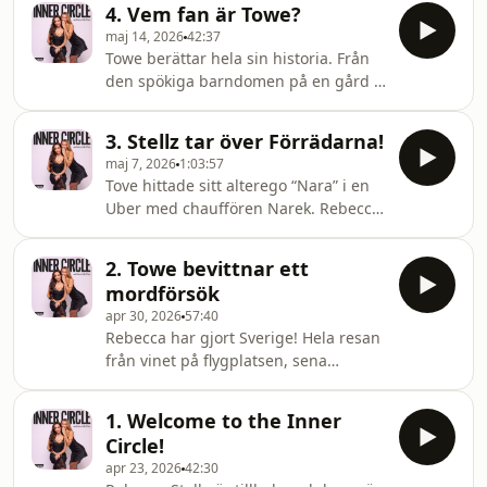
och varför Rebecka kanske egentligen
4. Vem fan är Towe?
Sweden House, Pippi-tält, kvinnorna
borde göra rösten i P
maj 14, 2026
42:37
som räddar flygresan och vem är
Towe berättar hela sin historia. Från
personen som drog i gång Conga-
den spökiga barndomen på en gård i
tåget?! Dessutom: mystisk
Skåne till hur hon träffade sin man
Stockholmsmusik, Let’s dance-
under en stökig Valborg i Lund. Kärlek
revanch, stulna hotellkuddar och en
3. Stellz tar över Förrädarna!
vid första ögonkastet, efterfester,
mycket obehaglig fittprick. Let’s
maj 7, 2026
1:03:57
McDonalds-order och varför hon
go.Programledare: @RebeccaSte
Tove hittade sitt alterego “Nara” i en
smög iväg.Dessutom: virala
Uber med chauffören Narek. Rebecca
kiropraktorer i Höllviken,
får nackskada av Lewis Capaldi på
leverfläcksångest, prutttävlingen
Hollywood Bowl. Barnen som vägrar
“Guess my fart”, skolavslutningar,
2. Towe bevittnar ett
sova själva men får utmärkelser i
packningskaos, försäljningsrekord
mordförsök
skolan, mörka portaler i Mexiko och
och varför skåningar tydlige
apr 30, 2026
57:40
varför Tove vill amputera sina
Rebecca har gjort Sverige! Hela resan
leverfläckar efter Rebeccas
från vinet på flygplatsen, sena
reaktioner.Dessutom: Metgalan,
middagar till noll sömn. Towe tar
Paradise Hotel-finalen,
pappa till Rainbowroom på sunset.
strippstångsdrömmar, Diana Ross
1. Welcome to the Inner
Det snackas twerkning i skafferiet,
vagina-låt och varför Rebecca
Circle!
otroliga fotbollsminnen,
fungerar för
apr 23, 2026
42:30
manifestationskunskap, Coachella och