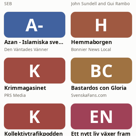
SEB
John Sundell and Gui Rambo
A-
H
Azan - Islamiska svenska föreläsningar
Hemmaborgen
Den Väntades Vänner
Bonnier News Local
K
BC
Krimmagasinet
Bastardos con Gloria
PRS Media
SvenskaFans.com
K
EN
Kollektivtrafikpodden
Ett nytt liv växer fram