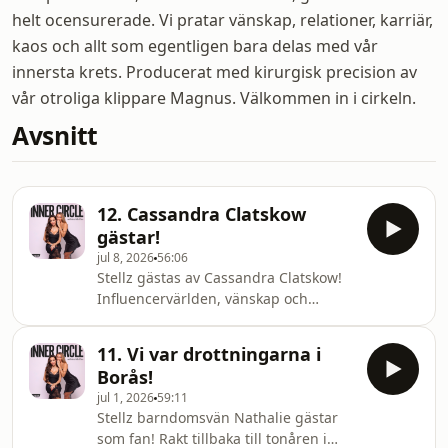
helt ocensurerade. Vi pratar vänskap, relationer, karriär,
kaos och allt som egentligen bara delas med vår
innersta krets. Producerat med kirurgisk precision av
vår otroliga klippare Magnus. Välkommen in i cirkeln.
Avsnitt
12. Cassandra Clatskow
gästar!
jul 8, 2026
56:06
Stellz gästas av Cassandra Clatskow!
Influencervärlden, vänskap och
träning.Cassandras destruktiva
relation som gav PTSD, fyra dagar i
11. Vi var drottningarna i
veckan-terapi, frysa ägg, barnlängtan
Borås!
och det dåliga samvetet att lämna
jul 1, 2026
59:11
poddlivet bakom sig.Dessutom: Om
Stellz barndomsvän Nathalie gästar
att träffa ngn ny. Om det korrekta
som fan! Rakt tillbaka till tonåren i
antalet vänner. Och influencer-event