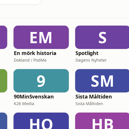
EM
S
En mörk historia
Spotlight
Dokland / PodMe
Dagens Nyheter
9
SM
90MinSvenskan
Sista Måltiden
K26 Media
Sista Måltiden
HO
HB