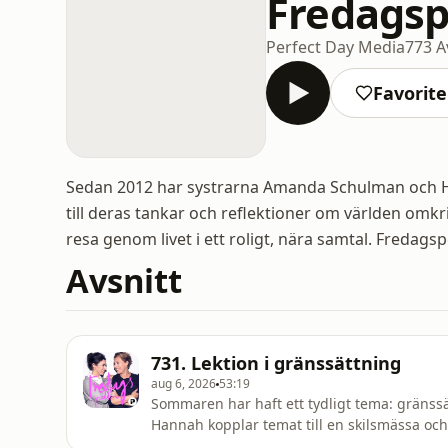
Fredags
Perfect Day Media
773 A
Favorite
Sedan 2012 har systrarna Amanda Schulman och Han
till deras tankar och reflektioner om världen omk
resa genom livet i ett roligt, nära samtal. Fredags
Avsnitt
731. Lektion i gränssättning
aug 6, 2026
53:19
Sommaren har haft ett tydligt tema: gränssät
Hannah kopplar temat till en skilsmässa o
andra konsekvenser som kommer när man ställer krav på