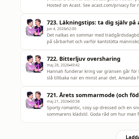
Hosted on Acast. See acast.com/privacy for 
723. Läkningstips: ta dig själv på 
jun 4, 2026
52:00
Det nalkas en sommar med trädgårdsdagböck
på sårbarhet och varför kantstötta människor
och hur lätt det är att missbedöma andras os
Hosted on Acast. See acast.com/privacy for 
722. Bitterljuv oversharing
maj 28, 2026
49:42
Hannah funderar kring var gränsen går för 
slå tillbaka när en minst anar det. Amanda h
det kostar att pleasa i direktsänd radio. 
uppfunnits: skjuta-ihjäl-en-man-looken. Hos
721. Årets sommarmode (och fö
information.
maj 21, 2026
50:58
Sporty romantic, cosy up-dressed och en sn
sommarens klädstil. Goda råd om hur man fy
en födelsedag passerat har Amanda och H
kommer med a
Ladda