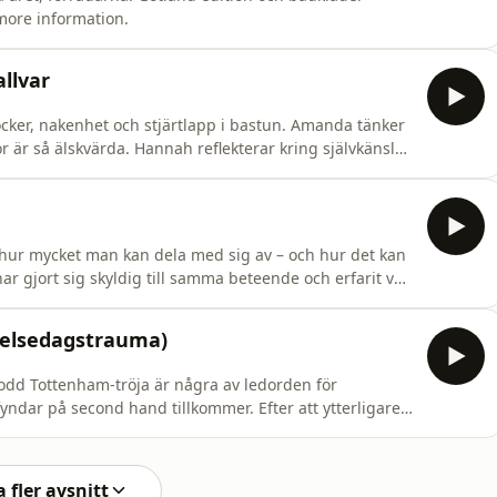
more information.
allvar
er, nakenhet och stjärtlapp i bastun. Amanda tänker
 är så älskvärda. Hannah reflekterar kring självkänsla
äkerheter. Har vi blivit för bra på att maskera oss?
more information.
hur mycket man kan dela med sig av – och hur det kan
ar gjort sig skyldig till samma beteende och erfarit vad
Som grädde på skampåslaget har sommarens frisyr
ted on Acast. See acast.com/privacy for more
delsedagstrauma)
odd Tottenham-tröja är några av ledorden för
ndar på second hand tillkommer. Efter att ytterligare
annah börjat tänka på barndomen och skammen som
tt ta emot presenter. Hosted on Acast. See acast.com/privacy for more information.
 fler avsnitt