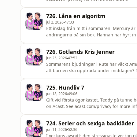
726. Låna en algoritm
jul 2, 2026
47:33
Ett inslag från mitt i sommaren! Mercury är
ändringarna på sin bok, Hannah har hyrt in 
acast.com/privacy for more information.
726. Gotlands Kris Jenner
jun 25, 2026
47:52
Sommarens bjudningar i Rute har väckt Amand
att barnen ska uppträda under middagen? De
uppmuntrande VS pushig mamma och Hannah 
utveckla sina intressen. Ho
725. Hundliv 7
jun 18, 2026
49:06
Gift vid första ögonkastet, Teddy på tunnel
on Acast. See acast.com/privacy for more in
724. Serier och sexiga badkläder
jun 11, 2026
52:36
I veckans avsnitt: den stressigaste veckan p