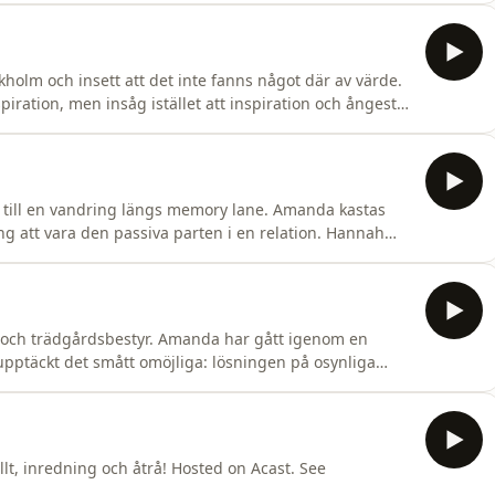
holm och insett att det inte fanns något där av värde.
piration, men insåg istället att inspiration och ångest
ndra. Hosted on Acast. See acast.com/privacy for more
 till en vandring längs memory lane. Amanda kastas
 kring att vara den passiva parten i en relation. Hannah
ch vad skillnaden är mellan att kompromissa och att
rivacy for more information.
och trädgårdsbestyr. Amanda har gått igenom en
pptäckt det smått omöjliga: lösningen på osynliga
vardag förbi? Hosted on Acast. See acast.com/privacy for
 och åtrå! Hosted on Acast. See