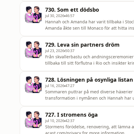
acast.com/privacy for more information.
730. Som ett dödsbo
jul 30, 2026
46:57
Hannah och Amanda har varit tillbaka i Stock
Amanda åkte sen till Monaco för att hitta ins
är två känslor som ligger väldigt nära vara
information.
729. Leva sin partners dröm
jul 23, 2026
50:37
Från skvallerbastu och andningsceremonier
tillbaka till sitt förflutna i Rio och insikter
hakar i och resonerar kring gränssättning o
pleasa. Hosted on Acast. See acast.com/p
728. Lösningen på osynliga listan
jul 16, 2026
47:27
Sommaren puttrar på med diverse häxerier 
transformation i nymånen och Hannah har u
listan. Kanske är dagarna av en ojämställd 
more information.
727. I stromens öga
jul 10, 2026
42:37
Stormens förödelse, renovering, att lämna allt, inredning
acast.com/privacy for more information.