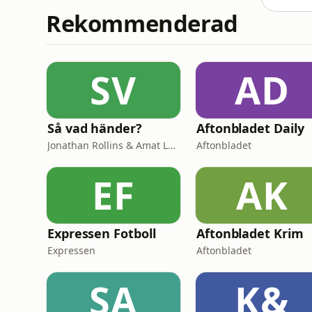
Rekommenderad
SV
AD
Så vad händer?
Aftonbladet Daily
Jonathan Rollins & Amat Levin
Aftonbladet
EF
AK
Expressen Fotboll
Aftonbladet Krim
Expressen
Aftonbladet
SA
K&