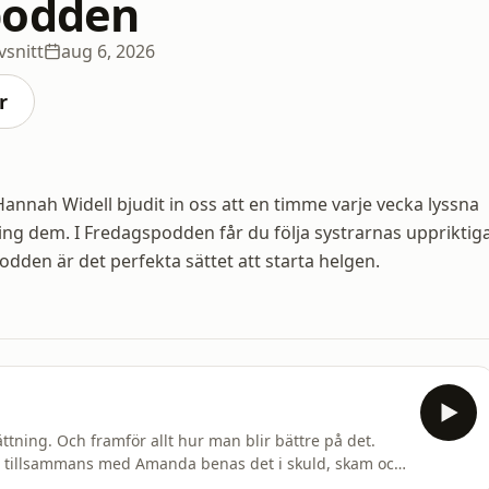
podden
vsnitt
aug 6, 2026
r
nah Widell bjudit in oss att en timme varje vecka lyssna
ring dem. I Fredagspodden får du följa systrarnas uppriktig
podden är det perfekta sättet att starta helgen.
tning. Och framför allt hur man blir bättre på det.
ch tillsammans med Amanda benas det i skuld, skam och
 sin omgivning. Hosted on Acast. See