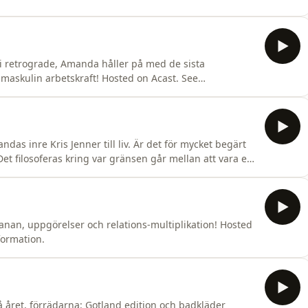
 i retrograde, Amanda håller på med de sista
maskulin arbetskraft! Hosted on Acast. See
as inre Kris Jenner till liv. Är det för mycket begärt
t filosoferas kring var gränsen går mellan att vara en
funderar på om disciplin är nödvändigt för att
sted on Acast. See acast.com/privacy for more information.
banan, uppgörelser och relations-multiplikation! Hosted
formation.
å året, förrädarna: Gotland edition och badkläder