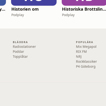
Kort & Lång – analyspodden från Di
Historien om
Historiska Brottsling
Podplay
Podplay
BLÄDDRA
POPULÄRA
Radiostationer
Mix Megapol
Poddar
RIX FM
Topplåtar
NRJ
Rockklassiker
P4 Göteborg