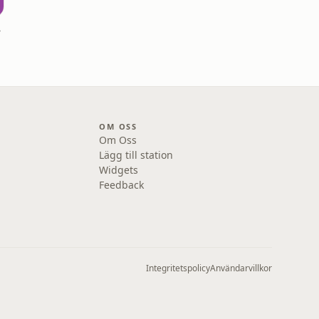
ar
OM OSS
Om Oss
Lägg till station
Widgets
Feedback
Integritetspolicy
Användarvillkor