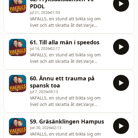
more information.
PDOL
jul 21, 2026
51:59
VAFALLS, en stund att bikta sig om
livet och att skratta åt det.Varje
Onsdag, vi hörs!@vafallspodd Hosted
on Acast. See acast.com/privacy for
61. Till alla män i speedos
more information.
jul 14, 2026
52:17
VAFALLS, en stund att bikta sig om
livet och att skratta åt det.Varje
Onsdag, vi hörs!@vafallspodd Hosted
on Acast. See acast.com/privacy for
60. Ännu ett trauma på
more information.
spansk toa
jul 7, 2026
39:13
VAFALLS, en stund att bikta sig om
livet och att skratta åt det.Varje
Onsdag, vi hörs!@vafallspodd Hosted
on Acast. See acast.com/privacy for
59. Gräsänklingen Hampus
more information.
jun 30, 2026
42:13
VAFALLS, en stund att bikta sig om