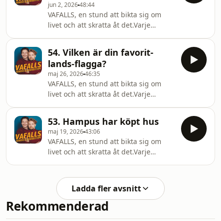
jun 2, 2026
48:44
VAFALLS, en stund att bikta sig om
livet och att skratta åt det.Varje
Onsdag, vi hörs!@vafallspodd Hosted
on Acast. See acast.com/privacy for
54. Vilken är din favorit-
more information.
lands-flagga?
maj 26, 2026
46:35
VAFALLS, en stund att bikta sig om
livet och att skratta åt det.Varje
Onsdag, vi hörs!@vafallspodd Hosted
on Acast. See acast.com/privacy for
53. Hampus har köpt hus
more information.
maj 19, 2026
43:06
VAFALLS, en stund att bikta sig om
livet och att skratta åt det.Varje
Onsdag, vi hörs!@vafallspodd Hosted
on Acast. See acast.com/privacy for
more information.
Ladda fler avsnitt
Rekommenderad