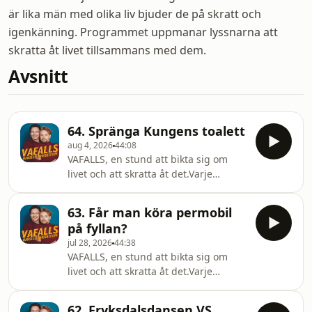
är lika män med olika liv bjuder de på skratt och
igenkänning. Programmet uppmanar lyssnarna att
skratta åt livet tillsammans med dem.
Avsnitt
64. Spränga Kungens toalett
aug 4, 2026
44:08
VAFALLS, en stund att bikta sig om
livet och att skratta åt det.Varje
Onsdag, vi hörs!@vafallspodd Hosted
on Acast. See acast.com/privacy for
63. Får man köra permobil
more information.
på fyllan?
jul 28, 2026
44:38
VAFALLS, en stund att bikta sig om
livet och att skratta åt det.Varje
Onsdag, vi hörs!@vafallspodd Hosted
on Acast. See acast.com/privacy for
62. Fryksdalsdansen VS