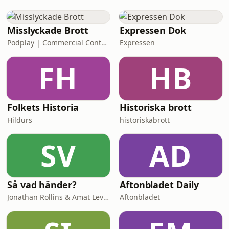
Misslyckade Brott
Expressen Dok
Podplay | Commercial Content
Expressen
FH
HB
Folkets Historia
Historiska brott
Hildurs
historiskabrott
SV
AD
Så vad händer?
Aftonbladet Daily
Jonathan Rollins & Amat Levin
Aftonbladet