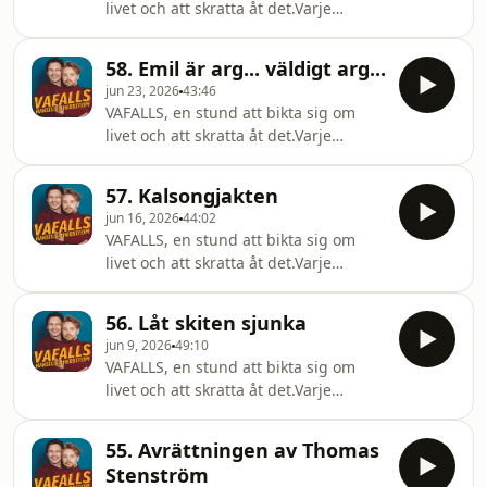
livet och att skratta åt det.Varje
Onsdag, vi hörs!@vafallspodd Hosted
on Acast. See acast.com/privacy for
58. Emil är arg... väldigt arg...
more information.
jun 23, 2026
43:46
VAFALLS, en stund att bikta sig om
livet och att skratta åt det.Varje
Onsdag, vi hörs!@vafallspodd Hosted
on Acast. See acast.com/privacy for
57. Kalsongjakten
more information.
jun 16, 2026
44:02
VAFALLS, en stund att bikta sig om
livet och att skratta åt det.Varje
Onsdag, vi hörs!@vafallspodd Hosted
on Acast. See acast.com/privacy for
56. Låt skiten sjunka
more information.
jun 9, 2026
49:10
VAFALLS, en stund att bikta sig om
livet och att skratta åt det.Varje
Onsdag, vi hörs!@vafallspodd Hosted
on Acast. See acast.com/privacy for
55. Avrättningen av Thomas
more information.
Stenström