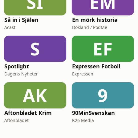
SI
EM
Så in i Själen
En mörk historia
Acast
Dokland / PodMe
S
EF
Spotlight
Expressen Fotboll
Dagens Nyheter
Expressen
AK
9
Aftonbladet Krim
90MinSvenskan
Aftonbladet
K26 Media