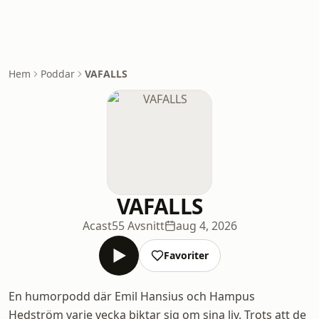
Hem
Poddar
VAFALLS
VAFALLS
Acast
55 Avsnitt
aug 4, 2026
Favoriter
En humorpodd där Emil Hansius och Hampus
Hedström varje vecka biktar sig om sina liv. Trots att de