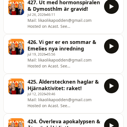
427. Ut med hormonspiralen
& Dymosthlm är gravid!
jul 26, 2026
46:11
Mail: likaolikapodden@gmail.com
Hosted on Acast. See
acast.com/privacy for more
information.
426. Vi ger er en sommar &
Emelies nya inredning
jul 19, 2026
45:56
Mail: likaolikapodden@gmail.com
Hosted on Acast. See
acast.com/privacy for more
information.
425. Ålderstecknen haglar &
Hjärnaktivitet: raket!
jul 12, 2026
39:46
Mail: likaolikapodden@gmail.com
Hosted on Acast. See
acast.com/privacy for more
information.
424. Överleva apokalypsen &