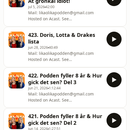
Ät grönkål idiot!
jul 5, 2026
42:00
Mail: likaolikapodden@gmail.com
Hosted on Acast. See
acast.com/privacy for more
information.
423. Doris, Lotta & Drakes
lista
jun 28, 2026
40:49
Mail: likaolikapodden@gmail.com
Hosted on Acast. See
acast.com/privacy for more
information.
422. Podden fyller 8 år & Hur
gick det sen? Del 3
jun 21, 2026
1:12:44
Mail: likaolikapodden@gmail.com
Hosted on Acast. See
acast.com/privacy for more
information.
421. Podden fyller 8 år & Hur
gick det sen? Del 2
jun 14, 2026
1:27:51