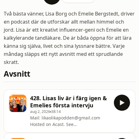
Två bästa vänner, Lisa Borg och Emelie Bergstedt, driver
en podcast där de utforskar allt mellan himmel och
jord. Lisa är ett kreativt influencer-geni och Emelie en
kalkylerande tandläkare. De är båda öppna för att lära
känna sig själva, livet och sina lyssnare bättre. Varje
måndag släpps ett nytt avsnitt med ett sprudlande
skratt.
Avsnitt
428. Lisas liv är i färg igen &
Emelies första intervju
aug 2, 2026
38:14
Mail: likaolikapodden@gmail.com
Hosted on Acast. See
acast.com/privacy for more
information.