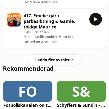
Hosted on Acast. See
acast.com/privacy for more
information.
417. Emelie går i
parbesiktning & Gamle,
tokige Maurice
maj 17, 2026
41:27
Mail: likaolikapodden@gmail.com
Hosted on Acast. See
acast.com/privacy for more
information.
Ladda fler avsnitt
Rekommenderad
FO
S&
Fotbollskanalen on tour
Schyffert & Sundin - Är det här nåt?