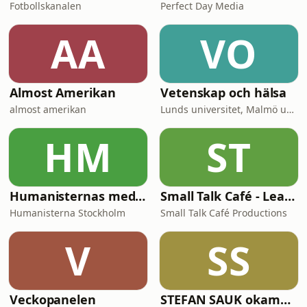
Fotbollskanalen
Perfect Day Media
AA
VO
Almost Amerikan
Vetenskap och hälsa
almost amerikan
Lunds universitet, Malmö universitet och Region Skåne
HM
ST
Humanisternas meditationskurs: filosofi, konst, och vardagsvetenskap
Small Talk Café - Learn Swedish in Minutes
Humanisterna Stockholm
Small Talk Café Productions
V
SS
Veckopanelen
STEFAN SAUK okammat samtal