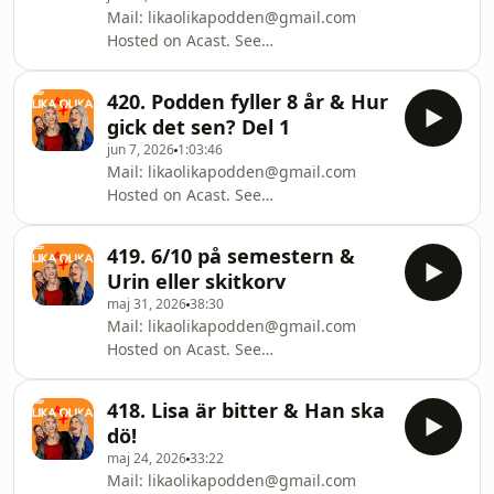
Mail: likaolikapodden@gmail.com
Hosted on Acast. See
acast.com/privacy for more
information.
420. Podden fyller 8 år & Hur
gick det sen? Del 1
jun 7, 2026
1:03:46
Mail: likaolikapodden@gmail.com
Hosted on Acast. See
acast.com/privacy for more
information.
419. 6/10 på semestern &
Urin eller skitkorv
maj 31, 2026
38:30
Mail: likaolikapodden@gmail.com
Hosted on Acast. See
acast.com/privacy for more
information.
418. Lisa är bitter & Han ska
dö!
maj 24, 2026
33:22
Mail: likaolikapodden@gmail.com