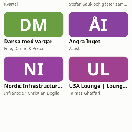
Kvartal
Stefan Sauk och gäster samtalar okammat.
DM
ÅI
Dansa med vargar
Ångra Inget
Fille, Danne & Viktor
Acast
NI
UL
Nordic Infrastructure: Behind the Decisions
USA Lounge | LoungePodden
Infranode • Christian Doglia
Taimaz Ghaffari