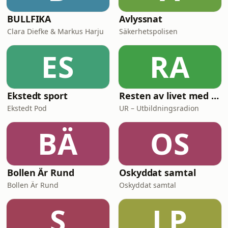
BULLFIKA
Avlyssnat
Clara Diefke & Markus Harju
Säkerhetspolisen
ES
RA
Ekstedt sport
Resten av livet med Mark Levengood
Ekstedt Pod
UR – Utbildningsradion
BÄ
OS
Bollen Är Rund
Oskyddat samtal
Bollen Är Rund
Oskyddat samtal
S
LP