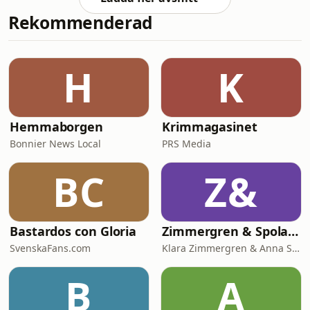
Rekommenderad
H
K
Hemmaborgen
Krimmagasinet
Bonnier News Local
PRS Media
BC
Z&
Bastardos con Gloria
Zimmergren & Spolander
SvenskaFans.com
Klara Zimmergren & Anna Spolander
B
A