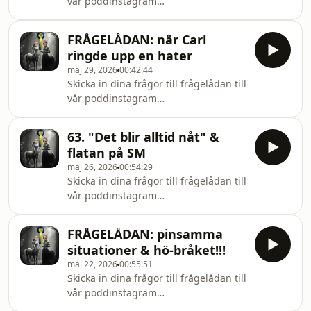
vår poddinstagram
@sverigessamstahastpodd
FRÅGELÅDAN: när Carl
ringde upp en hater
maj 29, 2026
00:42:44
Skicka in dina frågor till frågelådan till
vår poddinstagram
@sverigessamstahastpodd
63. "Det blir alltid nåt" &
flatan på SM
maj 26, 2026
00:54:29
Skicka in dina frågor till frågelådan till
vår poddinstagram
@sverigessamstahastpodd
FRÅGELÅDAN: pinsamma
situationer & hö-bråket!!!
maj 22, 2026
00:55:51
Skicka in dina frågor till frågelådan till
vår poddinstagram
@sverigessamstahastpodd