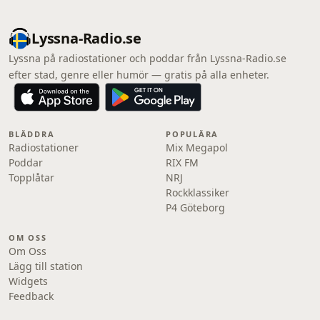
Lyssna-Radio.se
Lyssna på radiostationer och poddar från Lyssna-Radio.se
efter stad, genre eller humör — gratis på alla enheter.
BLÄDDRA
POPULÄRA
Radiostationer
Mix Megapol
Poddar
RIX FM
Topplåtar
NRJ
Rockklassiker
P4 Göteborg
OM OSS
Om Oss
Lägg till station
Widgets
Feedback