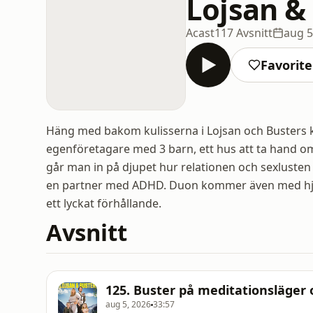
Lojsan &
Acast
117 Avsnitt
aug 5
Favorite
Häng med bakom kulisserna i Lojsan och Busters ka
egenföretagare med 3 barn, ett hus att ta hand 
går man in på djupet hur relationen och sexlusten hå
en partner med ADHD. Duon kommer även med hjälp 
ett lyckat förhållande.
Avsnitt
125. Buster på meditationsläger 
aug 5, 2026
33:57