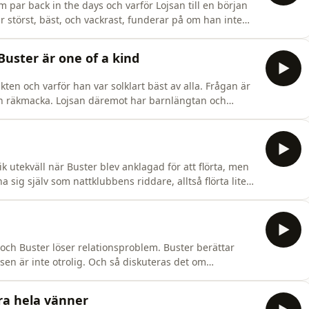
 par back in the days och varför Lojsan till en början
är störst, bäst, och vackrast, funderar på om han inte
r som han gjorde i lumpen. Ingen har ju missat hans
r? Följ oss på instagram @lojsanbuster för att ta del av
Buster är one of a kind
ten och varför han var solklart bäst av alla. Frågan är
en räkmacka. Lojsan däremot har barnlängtan och
nget till barn.... inget landställe? Följ oss på
lt vi pratar om i podden och mer därtill!&nbsp; Hosted
 utekväll när Buster blev anklagad för att flörta, men
a sig själv som nattklubbens riddare, alltså flörta lite
ntlig insats – eller? Lojsan däremot är mindre nöjd och
inte alltid lätt men de håller ju ihop! Så vad är deras
 och Buster löser relationsproblem. Buster berättar
sen är inte otrolig. Och så diskuteras det om
det går att förbise? Kanske inte... eller? Följ oss på
lt vi pratar om i podden och mer därtill!&nbsp; Hosted
yra hela vänner