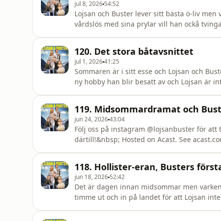
jul 8, 2026
54:52
Lojsan och Buster lever sitt bästa ö-liv men 
vårdslös med sina prylar vill han ockå tvinga
nöjd och kontrar med en birkin i varje färg
år, kanske är de ekonomiskt oberoende på en 
120. Det stora båtavsnittet
@lo
jul 1, 2026
41:25
Sommaren är i sitt esse och Lojsan och Buster 
ny hobby han blir besatt av och Lojsan är i
är höggravid på en öde ö, Busters märkliga d
instagram @lojsanbuster för att ta del av al
119. Midsommardramat och Buster
jun 24, 2026
43:04
Följ oss på instagram @lojsanbuster för att 
därtill!&nbsp; Hosted on Acast. See acast.c
118. Hollister-eran, Busters först
jun 18, 2026
52:42
Det är dagen innan midsommar men varken Loj
timme ut och in på landet för att Lojsan in
stor. Lojsan berättar om sin tid på Hollister,
med Buster var. Det är högt, lågt, och nost