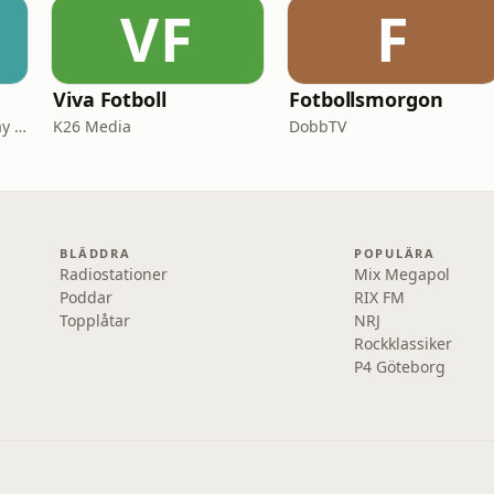
VF
F
Viva Fotboll
Fotbollsmorgon
Emil Persson / Perfect Day Media
K26 Media
DobbTV
BLÄDDRA
POPULÄRA
Radiostationer
Mix Megapol
Poddar
RIX FM
Topplåtar
NRJ
Rockklassiker
P4 Göteborg