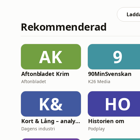
autistdrag återigen och att det är dags, all
partygamet.&nbsp;Följ oss på in
Ladda
Rekommenderad
AK
9
Aftonbladet Krim
90MinSvenskan
Aftonbladet
K26 Media
K&
HO
Kort & Lång – analyspodden från Di
Historien om
Dagens industri
Podplay