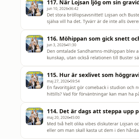
117. När Lojsan ljög om sin gravi
gå med i
jun 10, 2026
36:42
Det stora bröllopsavsnittet! Lojsan och Bust
själva vill ha det. Tyvärr är de inte alls öve
innan hon ens fått en ring på fingret... Följ 
pratar om i podden och mer därtill!&nbsp; H
116. Möhippan som gick snett o
jun 3, 2026
41:30
Den omtalade Sandhamns-möhippan blev ann
kunskap, utan också relationen till Buster s
Lojsan oroar sig för hur det ska gå med 14 bar
på barnen? Följ oss på instagram @mandag
115. Hur är sexlivet som höggrav
"Måndagsvibbare".Frågor och samarbetsför
maj 27, 2026
59:54
En favoritgäst gör comeback i studion och n
hittills? Vad för förväntningar kan man ha 
nyförlösta perioden? Vad är det Josse är mest
tillbaka till den sjuka smärtan? Följ oss på i
114. Det är dags att steppa upp
i podd
maj 20, 2026
45:00
Med två helt olika vibes diskuterar Lojsan o
eller om man skall kasta ut dem i den hårda 
inför klassen på brännbollsmatchen eller ti