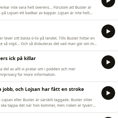
verkar inte vara helt överens... Förutom att Buster är
 på Lojsan ett badkar av koppar. Lojsan är inte helt
. För vem vet vad familjen Reuterswärd-Wallin gör om 10
gård eller så är de kvar i orten? Följ oss på instagram
lever sitt bästa ö-liv på landet. Tills Buster hittar en
nte så nöjd... Och så diskuteras det vad man gör om man
uschvanor, och Lojsans brist på självinsikt. Följ oss på
lt vi pratar om i podden och mer därtill!&nbsp; Hoste
s ick på killar
ta del av allt vi pratar om i podden och mer
om/privacy for more information.
a jobb, och Lojsan har fått en stroke
san eller Buster är särskilt taggade. Buster sliter
te ska tappa det när hon kommer, men risken är tyvärr
 vilka jobb hon haft, och hur första tiden tillsammans
algiskt! Häng med! Följ oss på instagram @mandagsvibe,