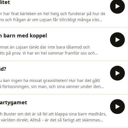
ditet
er har firat kärleken en hel helg och funderar på hur de
rens och frågan är om Lojsan får tillrckligt många icks
oss på instagram @lojsanbuster för att ta del av allt vi
osted on Acast. See acast.com/privacy for more info
ch barn med koppel
at än Lojsan tänkt där inte bara tålamod och
ätts på prov. Vi har en hel sommar framför oss och
n och desto fler båtar.... är det så fel att sätta koppel
svibe, gå med i facebookgruppen
id?
fråg
u kan ingen ha missat graviditeten! Hur har det gått
på förlossningen, sin man, och sina vänner under den
 rädd för och är det så orimligt att Lojsan längtar
nstagram @lojsanbuster för att ta del av allt vi pratar om
 partygamet
ch Buster om det är så fel att klappa sina barn medhårs,
världen direkt. Alltså – är det så farligt att skämmas
llhör det uppväxten? Och så diskuteras Lojsans