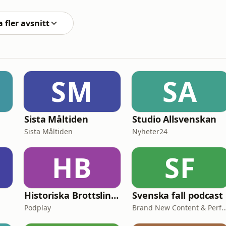
tså verkligen dags, att steppa upp
 fler avsnitt
SM
SA
Sista Måltiden
Studio Allsvenskan
Sista Måltiden
Nyheter24
HB
SF
Historiska Brottslingar
Svenska fall podcast
Podplay
Brand New Content & Perfect Da