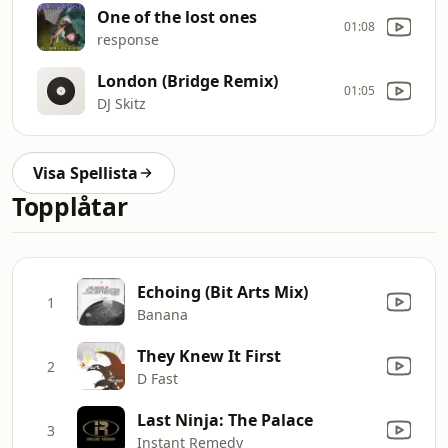
One of the lost ones
01:08
response
London (Bridge Remix)
01:05
DJ Skitz
Visa Spellista
Topplåtar
Echoing (Bit Arts Mix)
1
Banana
They Knew It First
2
D Fast
Last Ninja: The Palace
3
Instant Remedy