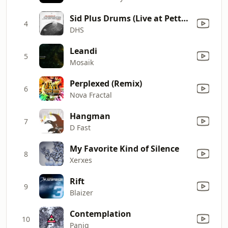
Sid Plus Drums (Live at Pettogallico Arena)
4
DHS
Leandi
5
Mosaik
Perplexed (Remix)
6
Nova Fractal
Hangman
7
D Fast
My Favorite Kind of Silence
8
Xerxes
Rift
9
Blaizer
Contemplation
10
Paniq