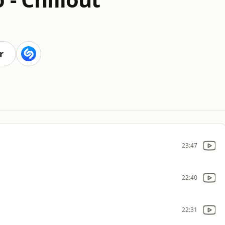
r
23:47
22:40
22:31