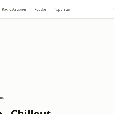
Radiostationer
Poddar
Topplåtar
out
 - Chillout