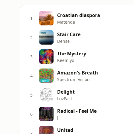
Croatian diaspora
1
Matenda
Stair Care
2
Dense
The Mystery
3
Keemiyo
Amazon's Breath
4
Spectrum Vision
Delight
5
LovPact
Radical - Feel Me
6
J
United
7