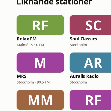
Liknande stationer
RF
SC
Relax FM
Soul Classics
Malmö · 92.0 FM
Stockholm
M
AR
MRS
Auralis Radio
Stockholm · 90.5 FM
Stockholm
MM
RF