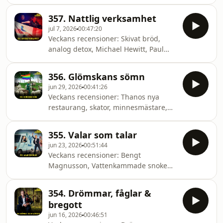
brännskador på Arlanda, Beta-
parkeringen, gamla ”vänner”, WC-
357. Nattlig verksamhet
toaletter, vägglöss, lila väst, fyllo på
jul 7, 2026
00:47:20
tåget och disk.
Veckans recensioner: Skivat bröd,
analog detox, Michael Hewitt, Paul
Sundvik, Lepty Markgrodlår, nattlig
verksamhet, Nakna pistolen 33 1/3,
356. Glömskans sömn
Bobbe Lager del 2, boka av, tzatziki-
jun 29, 2026
00:41:26
spackel, Recensörerna-GIF:ar, simma
Veckans recensioner: Thanos nya
bland korvar och ”diagnosen”
restaurang, skator, minnesmästare,
PDA.&nbsp;
”glömskans sömn”, sommarfest, skaka
axlar i Smedjebacken, messa
355. Valar som talar
personer man inte messat på länge,
jun 23, 2026
00:51:44
Trumps tappade karisma, Ginna
Veckans recensioner: Bengt
Lindberg, regnbågen, ”Capafanten”,
Magnusson, Vattenkammade snoken,
tyska bögfår och framtidens
doku om felskick, förstagångspappor,
onanister.
PO i trafiken, grekiska postverket,
354. Drömmar, fåglar &
saker på kylskåpet, nukleärt avfall i
bregott
fickan, valar som talar, trött på
jun 16, 2026
00:46:51
korallrev, Bobbes profetia, ”Mr. Four