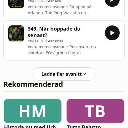
maj 20, 2026
00:34:41
Norwegian och
Veckans recensioner: Stoppad på
”Skyddsrumsutmaningen”.
Arlanda, The Ring Wall, äta en
yrvaken gubbe, Scooters bokare,
plasta in sitt huvud, Burgerspottings
349. När hoppade du
smaklösa hyllning, tätningslister, äta
senast?
folie, live with zero, ”Djurens Fel” och
maj 11, 2026
00:39:09
dejtingapp.&nbsp;
Veckans recensioner: Recensörerna
sladdrar, PO:s gröna fingrar,
dubbelbakad majskolv, relationen till
gödsel, dagbok på möten, reda sås
med bakpulver, när hoppade man
Ladda fler avsnitt
senast?, arbetslös i fängelset, Holger
Rekommenderad
Wästberg och äggtoddy.
HM
TB
Historia.nu med Urban Lindstedt
Tutto Balutto