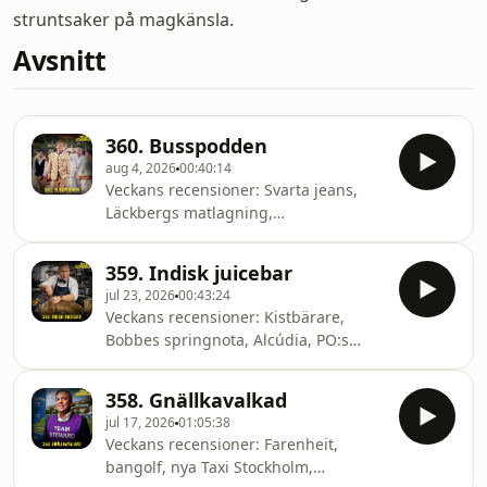
struntsaker på magkänsla.
Avsnitt
360. Busspodden
aug 4, 2026
00:40:14
Veckans recensioner: Svarta jeans,
Läckbergs matlagning,
Kattkommando Syd, Kaj Linnas
Facebook, Di Levas ordvrängerier, Olof
359. Indisk juicebar
K:s dumhet, priset på vatten, bussar
jul 23, 2026
00:43:24
och bilar, pumpa däck i Ljungby,
Veckans recensioner: Kistbärare,
Bus4You, Clubmaster och Kroatien.
Bobbes springnota, Alcúdia, PO:s
stora kockäventyr, nya personligheter,
3-2-1-metoden, praoa som bagare,
358. Gnällkavalkad
indisk juicebar och fel
jul 17, 2026
01:05:38
lägenhet.&nbsp;
Veckans recensioner: Farenheit,
bangolf, nya Taxi Stockholm,