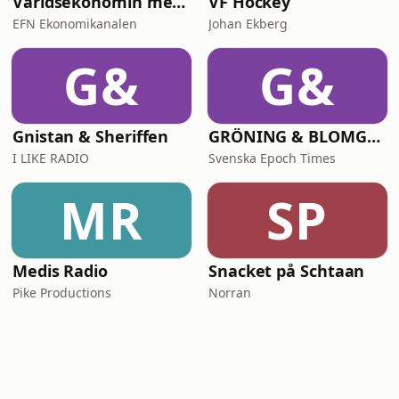
Världsekonomin med Katrine Kielos och Claes Måhlén
VF Hockey
EFN Ekonomikanalen
Johan Ekberg
G&
G&
Gnistan & Sheriffen
GRÖNING & BLOMGREN UTANFÖR
I LIKE RADIO
Svenska Epoch Times
MR
SP
Medis Radio
Snacket på Schtaan
Pike Productions
Norran