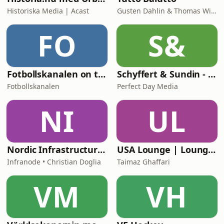
Historiska Media | Acast
Gusten Dahlin & Thomas Wilbacher
FO
S&
Fotbollskanalen on tour
Schyffert & Sundin - Är det här nåt?
Fotbollskanalen
Perfect Day Media
NI
UL
Nordic Infrastructure: Behind the Decisions
USA Lounge | LoungePodden
Infranode • Christian Doglia
Taimaz Ghaffari
VM
VH