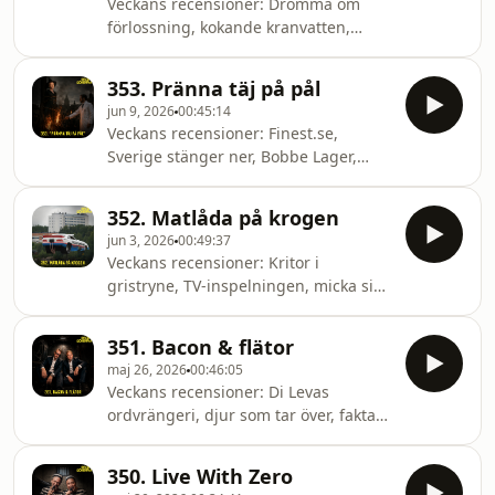
Veckans recensioner: Drömma om
Fingers”, Hemglass, göteborgare och
förlossning, kokande kranvatten,
The Happiness Lab.&nbsp;
vurpa med Voi, prata långsamt,
Bregott, gotländska gäng, filmen
353. Pränna täj på pål
Zingo, Dogge &amp; Di Leva-nytt,
jun 9, 2026
00:45:14
statytjuvar, säckpipa i skogen, att
Veckans recensioner: Finest.se,
värpa fram en tupp och valaffischer.
Sverige stänger ner, Bobbe Lager,
isjouren.se, Kerold Klang, skolios,
vattenpass i trä, Bobbe som häxa,
352. Matlåda på krogen
Fabergé-ägget, Kina och Samir och
jun 3, 2026
00:49:37
Viktors kortlivade pod.&nbsp;
Veckans recensioner: Kritor i
gristryne, TV-inspelningen, micka sig
själv, Barkaby, Uber Dad, ”Trafo”,
Motorveckan i Lycksele, den svenska
351. Bacon & flätor
folkhälsan, matlåda på krogen, Bobbe
maj 26, 2026
00:46:05
Lager och 2D-koder.&nbsp;
Veckans recensioner: Di Levas
ordvrängeri, djur som tar över, fakta
om näbbdjur, Bobbes dåliga humör,
Vagabond, skraplotter, korvbullar,
350. Live With Zero
spanska matrester, spädbarn,