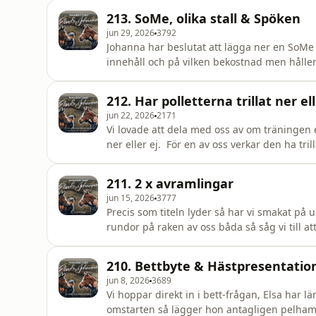
pratar om att det finns så många olika sätt 
213. SoMe, olika stall & Spöken
jun 29, 2026
3792
Johanna har beslutat att lägga ner en SoMe 
innehåll och på vilken bekostnad men håller 
lyssnarfråga om stallsituationen och vad vi
stalldel vs. ha eget. Och är det någon som
212. Har polletterna trillat ner e
hur var det med
jun 22, 2026
2171
Vi lovade att dela med oss av om träningen ef
ner eller ej. För en av oss verkar den ha tri
är ute och svävar i luftrummet i detta nu. Vi delar med oss av våra tankar om detta och blir till slut
enade om att vi nog har precis samma pro
211. 2 x avramlingar
jun 15, 2026
3777
Precis som titeln lyder så har vi smakat på 
rundor på raken av oss båda så såg vi till at
igenom rundorna för er och våran analys äve
är en stor besvikelse och olustig känsla med 
210. Bettbyte & Hästpresentatio
bästa… Mer o
jun 8, 2026
3689
Vi hoppar direkt in i bett-frågan, Elsa har 
omstarten så lägger hon antagligen pelhamet