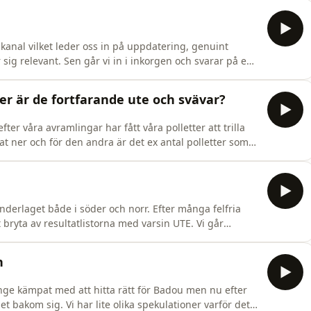
att rida på… och finns det en modell som är bäst?
kanal vilket leder oss in på uppdatering, genuint
sig relevant. Sen går vi in i inkorgen och svarar på en
 föredrar efter många år som inackorderad vs. hyra
 vakar över en om man glömmer stänga boxdörren? Eller
ller är de fortfarande ute och svävar?
ter våra avramlingar har fått våra polletter att trilla
llat ner och för den andra är det ex antal polletter som
blem.
underlaget både i söder och norr. Efter många felfria
t bryta av resultatlistorna med varsin UTE. Vi går
n om vi kanske inte är helt nyktra än då detta såklart
extra tanke för våra fina hästar som försöker sitt
n
länge kämpat med att hitta rätt för Badou men nu efter
 bakom sig. Vi har lite olika spekulationer varför det