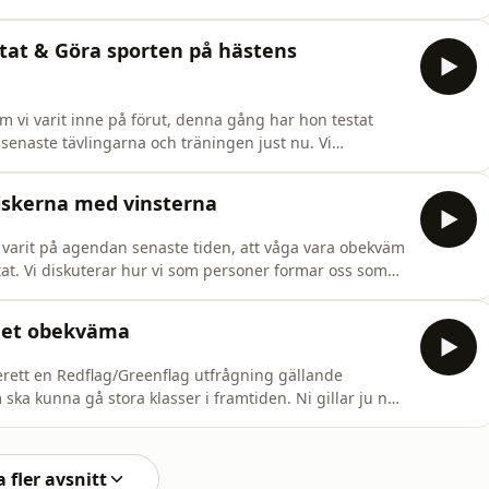
ågat om lite mer klarhet gällande vad vi har för hästar
rundligt så vi kan reda ut vilken som är vilken av alla
ultat & Göra sporten på hästens
m vi varit inne på förut, denna gång har hon testat
naste tävlingarna och träningen just nu. Vi
nom fyra väggar och det leder oss in på hästarnas
göra sporten och se till hästarnas välfärd? Vi båda vill
 riskerna med vinsterna
 varit på agendan senaste tiden, att våga vara obekväm
ltat. Vi diskuterar hur vi som personer formar oss som
rsiktig person och den andra en risktagare som klivit
lärt sig av sina misstag. Vi ser fördelar med båda och
 det obekväma
berett en Redflag/Greenflag utfrågning gällande
ka kunna gå stora klasser i framtiden. Ni gillar ju när
 lika även här… Vi båda har också tävlat och känt oss
till vinst och Elsa försökte mest överleva första starten
 fler avsnitt