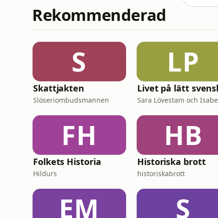
Rekommenderad
S
LP
Skattjakten
Livet på lätt sven
Slöseriombudsmannen
FH
HB
Folkets Historia
Historiska brott
Hildurs
historiskabrott
EM
S