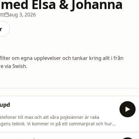
 med Elsa & Johanna
tt
aug 3, 2026
r
ilter om egna upplevelser och tankar kring allt i från
e via Swish.
supd
elefoner till max och att våra pojkvänner är raka
dagens teknik. Vi kommer in på ett sommarprat och hur
lla frågor man har utan att fortsätta ringa en vän… Såklart
5 år. Det är bara helt fantastiskt att ha henne tillbaka♥