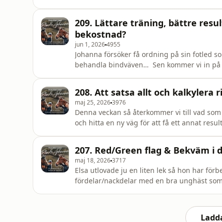
känns mycket lättare nu… Många har även fr
nu, så det är god tid att vi går igenom det g
209. Lättare träning, bättre res
Els
bekostnad?
jun 1, 2026
4955
Johanna försöker få ordning på sin fotled so
behandla bindväven… Sen kommer vi in på se
konstaterar att vi tränar betydligt mindre i
välmående åter igen. Måste man välja på att 
208. Att satsa allt och kalkylera
kunna tävla och satsa
maj 25, 2026
3976
Denna veckan så återkommer vi till vad som
och hitta en ny väg för att få ett annat resu
ryttare. En av oss är en analyserande mer fö
på sina minor och kanske i yngre dagar mer 
207. Red/Green flag & Bekväm i
diskute
maj 18, 2026
3717
Elsa utlovade ju en liten lek så hon har för
fördelar/nackdelar med en bra unghäst som s
vi är oense men tyvärr tycker vi nog väldigt
smått obekväma. Johanna gick från utesluten 
utomhus.
Ladda