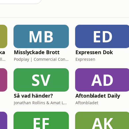
MB
ED
ska
Misslyckade Brott
Expressen Dok
Sara Lövestam och Isabelle Stromberg
Podplay | Commercial Content
Expressen
SV
AD
Så vad händer?
Aftonbladet Daily
Jonathan Rollins & Amat Levin
Aftonbladet
EF
AK