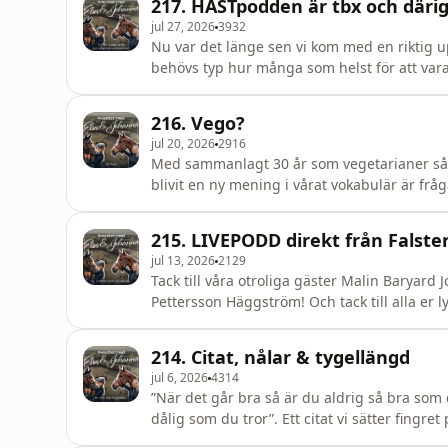
217. HÄSTpodden är tbx och där
jul 27, 2026
3932
Nu var det länge sen vi kom med en riktig u
behövs typ hur många som helst för att vara 
veterinärvård, hur mycket man grejar o ändå
men att man har en större tanke om vart man 
216. Vego?
jul 20, 2026
2916
Med sammanlagt 30 år som vegetarianer så ha
blivit en ny mening i vårat vokabulär är fråga
provokativa kommentarer genom åren och h
215. LIVEPODD direkt från Falste
jul 13, 2026
2129
Tack till våra otroliga gäster Malin Baryar
Pettersson Häggström! Och tack till alla er 
214. Citat, nålar & tygellängd
jul 6, 2026
4314
”När det går bra så är du aldrig så bra som d
dålig som du tror”. Ett citat vi sätter fingr
kvinnan har nu bevisat sina krafter. Elsa fo