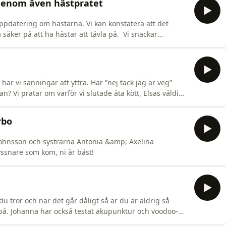
igenom även hästpratet
ppdatering om hästarna. Vi kan konstatera att det
säker på att ha hästar att tävla på. Vi snackar
 inte kommer i mål, att man ibland känner sig töntig
vill. Sen snackar vi också träning såklart!
r vi sanningar att yttra. Har ”nej tack jag är veg”
n? Vi pratar om varför vi slutade äta kött, Elsas väldigt
ur vi tänker idag…
rbo
d Johnsson och systrarna Antonia &amp; Axelina
lyssnare som kom, ni är bäst!
u tror och när det går dåligt så är du är aldrig så
et på. Johanna har också testat akupunktur och voodoo-
rtsätter korta-tygel-resan med blandade resultat. Vi