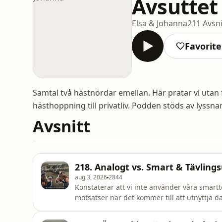
Avsuttet
Elsa & Johanna
211 Avsni
Favorite
Samtal två hästnördar emellan. Här pratar vi utan f
hästhoppning till privatliv. Podden stöds av lyssnar
Avsnitt
218. Analogt vs. Smart & Tävling
aug 3, 2026
2844
Konstaterar att vi inte använder våra smartt
motsatser när det kommer till att utnyttja 
viktigt det är att inte ta hjälp av chat till a
berättar Johanna om Fias första tävling på 2,