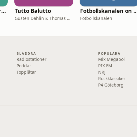
Historia.nu med Urban Lindstedt
Tutto Balutto
Fotbollskanalen o
Gusten Dahlin & Thomas Wilbacher
Fotbollskanalen
BLÄDDRA
POPULÄRA
Radiostationer
Mix Megapol
Poddar
RIX FM
Topplåtar
NRJ
Rockklassiker
P4 Göteborg