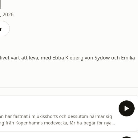
l
, 2026
r
livet värt att leva, med Ebba Kleberg von Sydow och Emilia
on har fastnat i mjukisshorts och dessutom närmar sig
ng från Köpenhamns modevecka, får ha-begär för nya
skaffat en ny kjol! Hosted on Acast. See