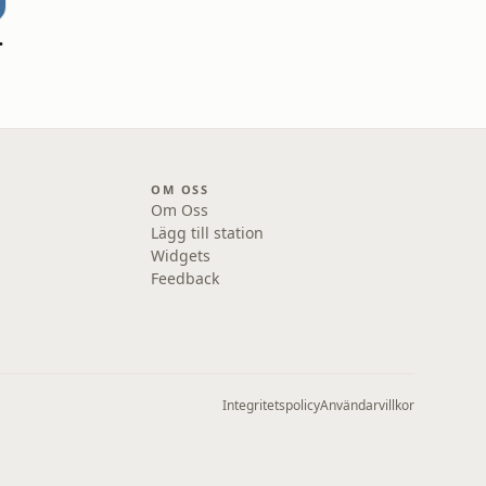
n tour
OM OSS
Om Oss
Lägg till station
Widgets
Feedback
Integritetspolicy
Användarvillkor