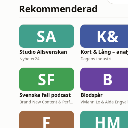
Rekommenderad
SA
K&
Studio Allsvenskan
Nyheter24
Dagens industri
SF
B
Svenska fall podcast
Blodspår
Brand New Content & Perfect Day Media
Viviann Le & Aida Engval
F
HM