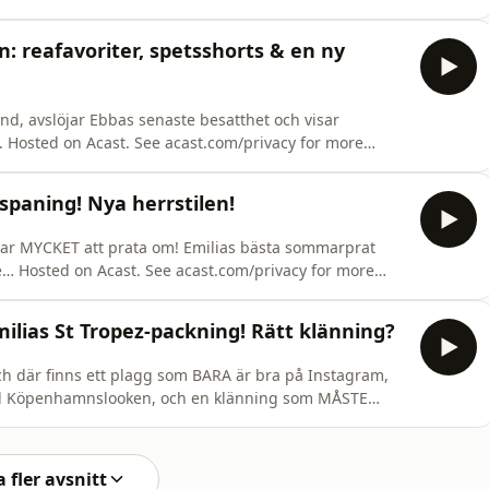
: reafavoriter, spetsshorts & en ny
nd, avslöjar Ebbas senaste besatthet och visar
. Hosted on Acast. See acast.com/privacy for more
spaning! Nya herrstilen!
har MYCKET att prata om! Emilias bästa sommarprat
tré… Hosted on Acast. See acast.com/privacy for more
ias St Tropez-packning! Rätt klänning?
ch där finns ett plagg som BARA är bra på Instagram,
till Köpenhamnslooken, och en klänning som MÅSTE
y for more information.
 fler avsnitt