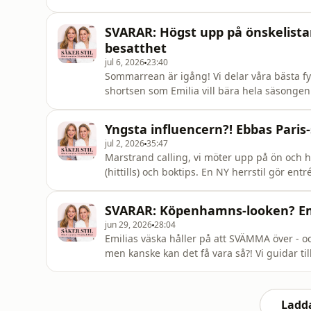
acast.com/privacy for more information.
SVARAR: Högst upp på önskelistan
besatthet
jul 6, 2026
23:40
Sommarrean är igång! Vi delar våra bästa fy
shortsen som Emilia vill bära hela säsongen
information.
Yngsta influencern?! Ebbas Paris-
jul 2, 2026
35:47
Marstrand calling, vi möter upp på ön och 
(hittills) och boktips. En NY herrstil gör en
information.
SVARAR: Köpenhamns-looken? Emil
jun 29, 2026
28:04
Emilias väska håller på att SVÄMMA över - o
men kanske kan det få vara så?! Vi guidar 
med! Hosted on Acast. See acast.com/privac
Ladda