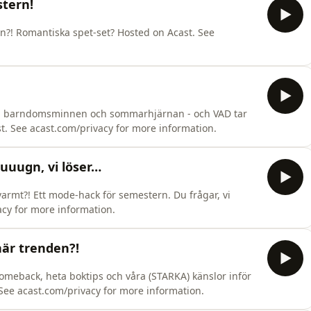
stern!
ein?! Romantiska spet-set? Hosted on Acast. See
ng, barndomsminnen och sommarhjärnan - och VAD tar
. See acast.com/privacy for more information.
Luuugn, vi löser…
varmt?! Ett mode-hack för semestern. Du frågar, vi
acy for more information.
här trenden?!
comeback, heta boktips och våra (STARKA) känslor inför
 See acast.com/privacy for more information.