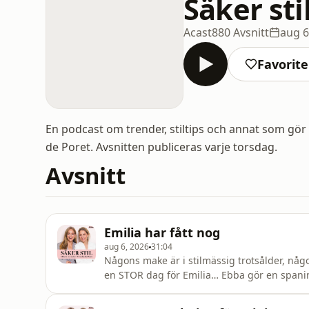
Säker sti
Acast
880 Avsnitt
aug 6
Favorite
En podcast om trender, stiltips och annat som gör 
de Poret. Avsnitten publiceras varje torsdag.
Avsnitt
Emilia har fått nog
aug 6, 2026
31:04
Någons make är i stilmässig trotsålder, någ
en STOR dag för Emilia… Ebba gör en spani
ljusblå sneakers (på ALLAS fötter) - och har 
acast.com/privacy for more information.