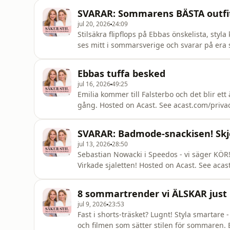
SVARAR: Sommarens BÄSTA outfit 
jul 20, 2026
24:09
Stilsäkra flipflops på Ebbas önskelista, styl
ses mitt i sommarsverige och svarar på era s
more information.
Ebbas tuffa besked
jul 16, 2026
49:25
Emilia kommer till Falsterbo och det blir ett
gång. Hosted on Acast. See acast.com/priva
SVARAR: Badmode-snackisen! Skjor
jul 13, 2026
28:50
Sebastian Nowacki i Speedos - vi säger KÖR
Virkade sjaletten! Hosted on Acast. See acas
8 sommartrender vi ÄLSKAR just
jul 9, 2026
23:53
Fast i shorts-träsket? Lugnt! Styla smartare -
och filmen som sätter stilen för sommaren. 