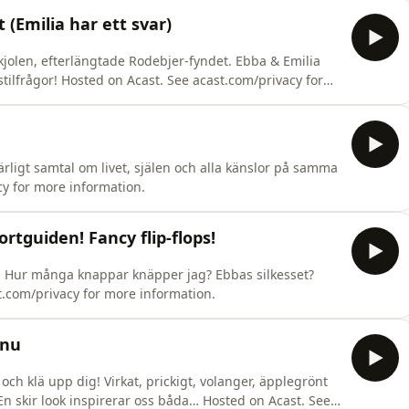
(Emilia har ett svar)
a kjolen, efterlängtade Rodebjer-fyndet. Ebba & Emilia
tilfrågor! Hosted on Acast. See acast.com/privacy for
 ärligt samtal om livet, själen och alla känslor på samma
cy for more information.
tguiden! Fancy flip-flops!
! Hur många knappar knäpper jag? Ebbas silkesset?
t.com/privacy for more information.
 nu
 och klä upp dig! Virkat, prickigt, volanger, äpplegrönt
En skir look inspirerar oss båda… Hosted on Acast. See