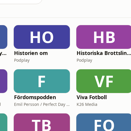
HO
HB
Kort & Lång – analyspodden från Di
Historien om
Historiska Brottsling
Podplay
Podplay
F
VF
Fördomspodden
Viva Fotboll
l
Emil Persson / Perfect Day Media
K26 Media
TB
FO