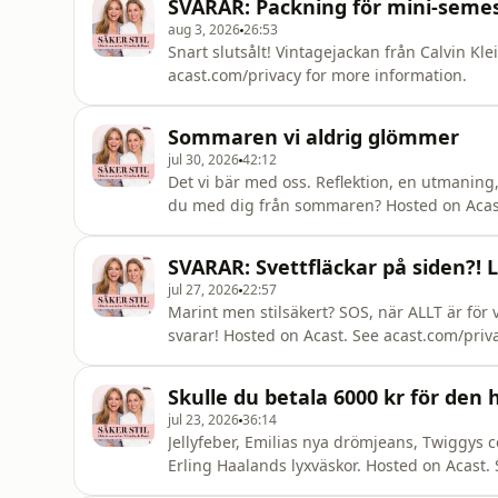
SVARAR: Packning för mini-seme
aug 3, 2026
26:53
Snart slutsålt! Vintagejackan från Calvin Kl
acast.com/privacy for more information.
Sommaren vi aldrig glömmer
jul 30, 2026
42:12
Det vi bär med oss. Reflektion, en utmani
du med dig från sommaren? Hosted on Acast
SVARAR: Svettfläckar på siden?! 
jul 27, 2026
22:57
Marint men stilsäkert? SOS, när ALLT är för 
svarar! Hosted on Acast. See acast.com/priv
Skulle du betala 6000 kr för den 
jul 23, 2026
36:14
Jellyfeber, Emilias nya drömjeans, Twiggys 
Erling Haalands lyxväskor. Hosted on Acast.