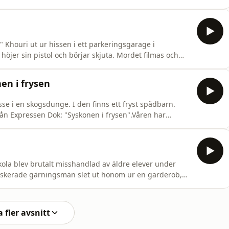
Khouri ut ur hissen i ett parkeringsgarage i
öjer sin pistol och börjar skjuta. Mordet filmas och
m en löpeld i sociala medier. Jakten på mördaren ska
en fortkörare i en Saab utanför Finspång.Programledare:
en i frysen
sse i en skogsdunge. I den finns ett fryst spädbarn.
n Expressen Dok: "Syskonen i frysen".Våren har
amhälle en bit utanför stan hörs glada skratt från
it fram grillarna.Idyllen krossas när fyra pojkar gör
ola blev brutalt misshandlad av äldre elever under
Maskerade gärningsmän slet ut honom ur en garderob,
nade märken som visades upp för läkare. Händelsen,
 tvåor, ledde till polisanmälan och rättegång. I det här
 fler avsnitt