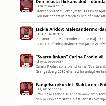
Den inlåsta flickans död – dömd
jul 30, 2026
00:42:57
Utanför porten till ett hyreshus i Biskopsgår
Hon har andats in brandrök och går inte att
olyckshändelse är i själva verket något helt 
mamma.Programledare: Kim MalmgrenGäst: F
Jackie Arklöv: Malexandermördaren
utgivare: Klas Gran
jul 23, 2026
00:39:05
Polismorden i Malexander den 28 maj 1999 
av de tre gärningsmännen var Jackie Arklöv. 
dömd till livstid. I det här avsnittet hörs A
få sitt straff tidsbestämt. Han berättar om s
”Svarta änkan” Carina Frödin vill b
jul 16, 2026
00:26:17
Carina Frödin, som ibland kallas ”Svarta änk
Grängesberg 2010 efter att ha anlagt en br
grova våldsbrott mot män som hon haft relationer med. Efter 15 år i fängelse v
tidsbestämt och beskriver att hon har förändr
Fängelserekordet: Slaktaren i 
jul 9, 2026
00:20:59
Efter 37 år i fängelse är seriemördaren To
den person som suttit inlåst längst i Sverige
livstidsstraff omvandlat med argumenten att 