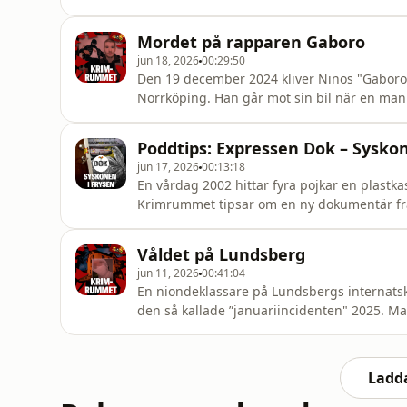
hon ska göra nu.
Mordet på rapparen Gaboro
jun 18, 2026
00:29:50
Den 19 december 2024 kliver Ninos "Gaboro" 
Norrköping. Han går mot sin bil när en man h
klippet där Gaboro ber för sitt liv sprids so
tillslut ge resultat när polisen plockar in 
Poddtips: Expressen Dok – Syskon
Kim Malm
jun 17, 2026
00:13:18
En vårdag 2002 hittar fyra pojkar en plastka
Krimrummet tipsar om en ny dokumentär frå
äntligen kommit till Stockholm. I ett lugnt s
gårdarna. Barnen leker och de vuxna har drag
Våldet på Lundsberg
ett makabert
jun 11, 2026
00:41:04
En niondeklassare på Lundsbergs internatsk
den så kallade ”januariincidenten" 2025. 
slog honom med bälte mot bar hud och läm
som skedde efter en konflikt mellan nior och
avsnittet vit
Ladda