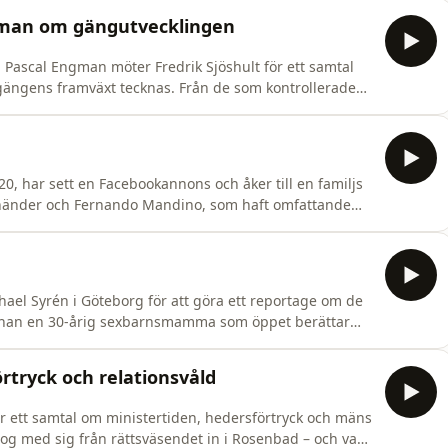
vi hur Tommy Alexandersson möter motstånd från
man om gängutvecklingen
 Pascal Engman möter Fredrik Sjöshult för ett samtal
gängens framväxt tecknas. Från de som kontrollerade
del och barnsoldaterna som utför brott på entreprenad.
, har sett en Facebookannons och åker till en familjs
ot händer och Fernando Mandino, som haft omfattande
ack. Mamman i familjen mördas och hennes 16-åriga
er tre timmar. När den 15-åriga lillasystern kommer
el Syrén i Göteborg för att göra ett reportage om de
ar han en 30-årig sexbarnsmamma som öppet berättar
nom till sitt trångbodda hem.Reportern kan inte ana
 eftersökta kvinnor. Hon är huvudmisstänkt för det
rtryck och relationsvåld
r ett samtal om ministertiden, hedersförtryck och mäns
og med sig från rättsväsendet in i Rosenbad – och vad