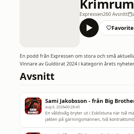
Krimru
Expressen
260 Avsnitt
Favorite
En podd från Expressen om stora och små aktuella
Vinnare av Guldörat 2024 i kategorin årets nyheter 
Avsnitt
Sami Jakobsson - från Big Brothe
aug 6, 2026
00:28:45
En våldsvåg bryter ut i Eskilstuna när två m
jakten på gärningsmännen, två kontraktsmör
Jakobsson, känd från flera tv-program och ti
långt fängelsestraff som mordmedhjälpare oc