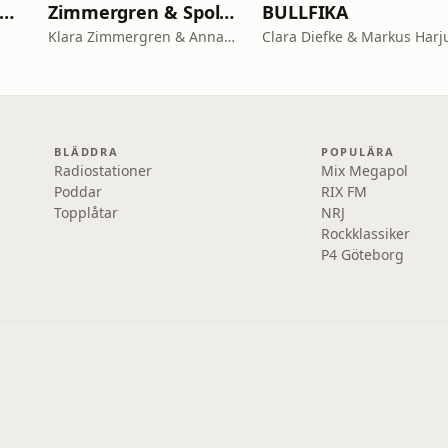
ÖNING & BLOMGREN UTANFÖR
Zimmergren & Spolander
BULLFIKA
Klara Zimmergren & Anna Spolander
Clara Diefke & Markus Harj
BLÄDDRA
POPULÄRA
Radiostationer
Mix Megapol
Poddar
RIX FM
Topplåtar
NRJ
Rockklassiker
P4 Göteborg