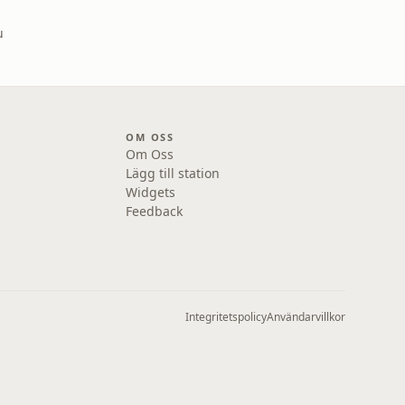
u
OM OSS
Om Oss
Lägg till station
Widgets
Feedback
Integritetspolicy
Användarvillkor