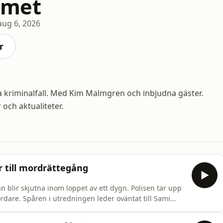
mmet
aug 6, 2026
r
 kriminalfall. Med Kim Malmgren och inbjudna gäster.
och aktualiteter.
r till mordrättegång
än blir skjutna inom loppet av ett dygn. Polisen tar upp
dare. Spåren i utredningen leder oväntat till Sami
digare vinnare av Big Brother. Nu har han dömts till ett
h i avsnittet lyssnar vi på hans egen historia från r