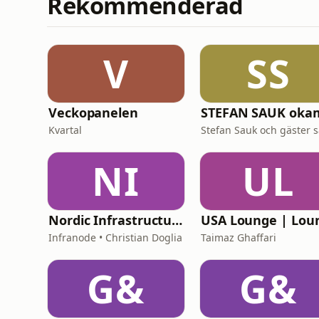
Rekommenderad
V
SS
Veckopanelen
Kvartal
NI
UL
Nordic Infrastructure: Behind the Decisions
Infranode • Christian Doglia
Taimaz Ghaffari
G&
G&