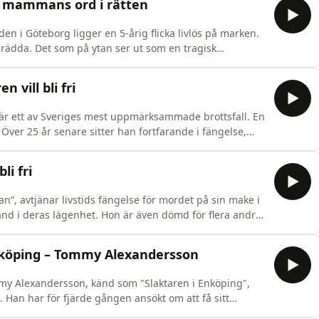
a mammans ord i rätten
den i Göteborg ligger en 5-årig flicka livlös på marken.
 rädda. Det som på ytan ser ut som en tragisk
annat. Polisens misstankar riktas mot flickans
redrik SjöshultProducent: Arvid HallbergAnsvarig
 vill bli fri
är ett av Sveriges mest uppmärksammade brottsfall. En
Över 25 år senare sitter han fortfarande i fängelse,
rklövs egna ord från tingsrätten, där han ansöker om att
in personliga utveckling, framtidsplanerna för ett l
li fri
an”, avtjänar livstids fängelse för mordet på sin make i
and i deras lägenhet. Hon är även dömd för flera andra
ill hon få sitt straff
ats, ångrar sina brott och deltagit i olika be
Enköping – Tommy Alexandersson
mmy Alexandersson, känd som "Slaktaren i Enköping",
. Han har för fjärde gången ansökt om att få sitt
han är för gammal och sjuk för att vara farlig.I en