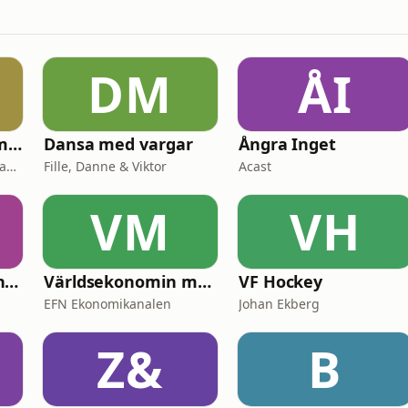
DM
ÅI
STEFAN SAUK okammat samtal
Dansa med vargar
Ångra Inget
Stefan Sauk och gäster samtalar okammat.
Fille, Danne & Viktor
Acast
VM
VH
USA Lounge | LoungePodden
Världsekonomin med Katrine Kielos och Claes Måhlén
VF Hockey
EFN Ekonomikanalen
Johan Ekberg
Z&
B