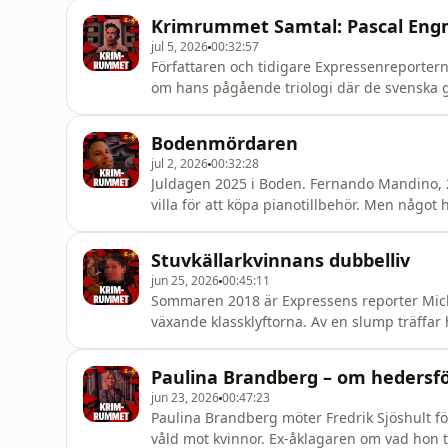
ljudupptagning från Örebro tingsrätt hör 
Krimrummet Samtal: Pascal Eng
åklagare och exper
jul 5, 2026
00:32:57
Författaren och tidigare Expressenreportern
om hans pågående triologi där de svenska 
sina områden till en digitaliserad knarkhan
Bodenmördaren
jul 2, 2026
00:32:28
Juldagen 2025 i Boden. Fernando Mandino, 20
villa för att köpa pianotillbehör. Men någ
kontakter med psykvården, går till knivatt
dotter tas som gisslan och hålls fången i öv
Stuvkällarkvinnans dubbelliv
hem attacker
jun 25, 2026
00:45:11
Sommaren 2018 är Expressens reporter Micha
växande klassklyftorna. Av en slump träff
om sin ansträngda ekonomi och bjuder in ho
att han sitter mitt emot en av Sveriges mest
Paulina Brandberg – om hedersfö
brutala och olö
jun 23, 2026
00:47:23
Paulina Brandberg möter Fredrik Sjöshult fö
våld mot kvinnor. Ex-åklagaren om vad hon t