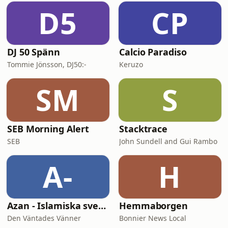
D5
CP
DJ 50 Spänn
Calcio Paradiso
Tommie Jönsson, DJ50:-
Keruzo
SM
S
SEB Morning Alert
Stacktrace
SEB
John Sundell and Gui Rambo
A-
H
Azan - Islamiska svenska föreläsningar
Hemmaborgen
Den Väntades Vänner
Bonnier News Local