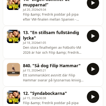
acast.com/privacy for more
världen om ett nytt avsnitt av Fili
mupparna!”
information.
jul 20, 2026
29:34
Filip &amp; Fredrik poddar på pipa
efter VM-finalen mellan Spanien -
Argentina och med det går både
mästerskapet och VM-podden i mål!
13. "En stillsam fullständig
Under Fotbolls-VM 2026 gör Filip
lycka"
Hammar och Fredrik Wikingsson en
jul 18, 2026
41:05
egen VM-podd vid sidan av sin
Den stora finalhelgen av Fotbolls-VM
vanliga podcast. Filip rapporterar från
2026 är här och Filip &amp; Fredrik
USA, Fredrik från Europa — och
VM-poddar igen. Under Fotbolls-VM
tillsammans försöker de förstå
2026 gör Filip Hammar och Fredrik
världens största sporthändelse
840. "Så dog Filip Hammar"
Wikingsson en egen VM-podd vid
genom matcherna, människorna,
jul 15, 2026
45:21
sidan av sin vanliga podcast. Filip
natione
Ett sommarskönt avsnitt där Filip
rapporterar från USA, Fredrik från
Hammar svarar på lyssnarnas kniviga
Europa — och tillsammans försöker
frågor. Programledare är Fredrik
de förstå världens största
Wikingsson. Hosted on Acast. See
sporthändelse genom matcherna,
12. "Syndabockarna"
acast.com/privacy for more
människorna, nationerna, känslorna
jul 15, 2026
36:08
information.
och de absurda detaljerna runt
Filip &amp; Fredrik poddar på pipa