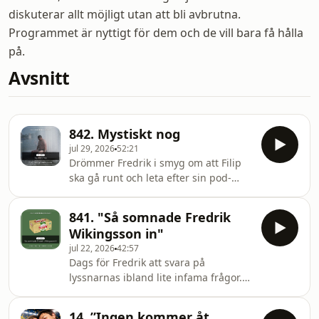
diskuterar allt möjligt utan att bli avbrutna.
Programmet är nyttigt för dem och de vill bara få hålla
på.
Avsnitt
842. Mystiskt nog
jul 29, 2026
52:21
Drömmer Fredrik i smyg om att Filip
ska gå runt och leta efter sin pod-
mick i askan av sitt hus? Drömmer
Filip om världens bästa elektrolyter?
841. "Så somnade Fredrik
Drömmer fredrik om en värld utan
Wikingsson in"
grammatiska fel, om en värld där han
jul 22, 2026
42:57
slipper radera sina flegmatiska
Dags för Fredrik att svara på
sommarinlägg på grund av
lyssnarnas ibland lite infama frågor.
samvetskval? Drömmer Filip om
Programmet leds med svajig hand av
obskyra DJ:s som spelar obskyr musik
Filip Hammar. Hosted on Acast. See
för tomma dansgolv. Drömmer
14. ”Ingen kommer åt