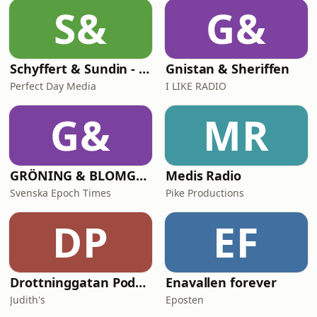
Europa — och tillsammans försöker
S&
G&
de förstå världens största
sporthändelse genom matchern
Schyffert & Sundin - Är det här nåt?
Gnistan & Sheriffen
Perfect Day Media
I LIKE RADIO
G&
MR
GRÖNING & BLOMGREN UTANFÖR
Medis Radio
Svenska Epoch Times
Pike Productions
DP
EF
Drottninggatan Podcast
Enavallen forever
Judith's
Eposten