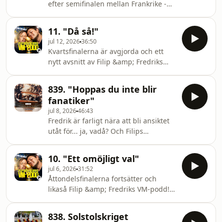
efter semifinalen mellan Frankrike -
Spanien. Under Fotbolls-VM 2026 gör
Filip Hammar och Fredrik Wikingsson
11. "Då så!"
en egen VM-podd vid sidan av sin
jul 12, 2026
36:50
vanliga podcast. Filip rapporterar från
Kvartsfinalerna är avgjorda och ett
USA, Fredrik från Europa — och
nytt avsnitt av Filip &amp; Fredriks
tillsammans försöker de förstå
VM-podd är på sin plats. Under
världens största sporthändelse
Fotbolls-VM 2026 gör Filip Hammar
genom matcherna, människorna,
839. "Hoppas du inte blir
och Fredrik Wikingsson en egen VM-
nationerna, känslorna och de absurda
fanatiker"
podd vid sidan av sin vanliga podcast.
detaljerna runt turneri
jul 8, 2026
46:43
Filip rapporterar från USA, Fredrik
Fredrik är farligt nära att bli ansiktet
från Europa — och tillsammans
utåt för... ja, vadå? Och Filips
försöker de förstå världens största
eskapader i Berlin brukar alltid
sporthändelse genom matcherna,
snudda vid KitKatClub... även så
människorna, nationerna, känslorna
10. "Ett omöjligt val"
denna gång? Brännande frågor i den
och de absurda detalj
jul 6, 2026
31:52
sommarsvala såsigheten som GÅR att
Åttondelsfinalerna fortsätter och
få svar på... men var då? Hosted on
likaså Filip &amp; Fredriks VM-podd!
Acast. See acast.com/privacy for more
Under Fotbolls-VM 2026 gör Filip
information.
Hammar och Fredrik Wikingsson en
838. Solstolskriget
egen VM-podd vid sidan av sin