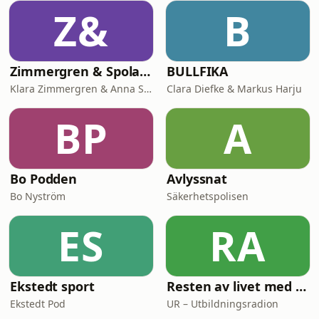
använd koden “marketmakers” för att
Z&
B
bli Premium-kund i tre månader!Vi
säger också stort tack till Orthex
Group!(Un
Zimmergren & Spolander
BULLFIKA
Klara Zimmergren & Anna Spolander
Clara Diefke & Markus Harju
BP
A
Bo Podden
Avlyssnat
Bo Nyström
Säkerhetspolisen
ES
RA
Ekstedt sport
Resten av livet med Mark Levengood
Ekstedt Pod
UR – Utbildningsradion