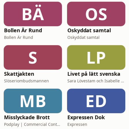
BÄ
OS
Bollen Är Rund
Oskyddat samtal
Bollen Är Rund
Oskyddat samtal
S
LP
Skattjakten
Livet på lätt svenska
Slöseriombudsmannen
Sara Lövestam och Isabelle Stromberg
MB
ED
Misslyckade Brott
Expressen Dok
Podplay | Commercial Content
Expressen