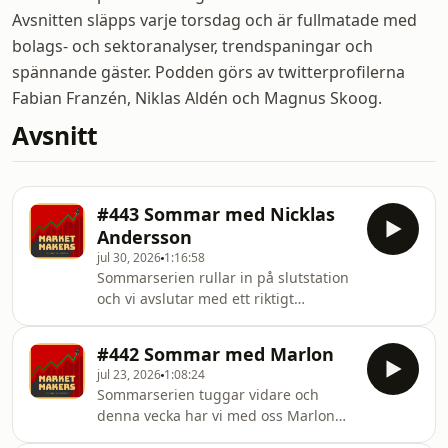
Avsnitten släpps varje torsdag och är fullmatade med
bolags- och sektoranalyser, trendspaningar och
spännande gäster. Podden görs av twitterprofilerna
Fabian Franzén, Niklas Aldén och Magnus Skoog.
Avsnitt
#443 Sommar med Nicklas
Andersson
jul 30, 2026
1:16:58
Sommarserien rullar in på slutstation
och vi avslutar med ett riktigt
pangavsnitt med den oefterhärmliga
finansprofilen och inspiratören
#442 Sommar med Marlon
Nicklas Andersson!Vi hörs igen om
jul 23, 2026
1:08:24
TVÅ veckor!—Twitter:
Sommarserien tuggar vidare och
https://twitter.com/marketmakerspod&nbsp;Kontakt
denna vecka har vi med oss Marlon
podcast@marketmakers.se&nbsp;Hemsida:
på Exelity som i 20 år skapat
https://www.marketmakers.se/&nbsp;Niklas,