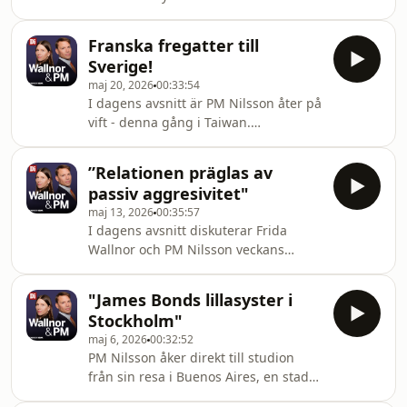
internationellt. Dessutom analyserar
Shanghai, där elbilar och elektriska
de det spända omvärldsläget – från
tvåhjulingar tagit över stadsbilden.
Mellanöstern och USA:s relation till
Franska fregatter till
Tillsammans med Frida Wallnor
Kina,
Sverige!
diskuterar de varför kinesiska
maj 20, 2026
00:33:54
elbilstillverkare är så
I dagens avsnitt är PM Nilsson åter på
konkurrenskraftiga och vad det
vift - denna gång i Taiwan.
betyder för svensk fordonsindustri.
Tillsammans med Frida Wallnor
Dessutom analyseras det möjliga
diskuterar han de franska fregatterna
samarbetet mellan Saab och Airbus
”Relationen präglas av
och Trumps besök i Kina. Frida tycker
om framtidens stridsflyg. S
passiv aggresivitet"
att mötet gav ganska skrala resultat
maj 13, 2026
00:35:57
och bestod mest av stora ord från
I dagens avsnitt diskuterar Frida
Trump. Dessutom har PM varit på
Wallnor och PM Nilsson veckans
plats vid fabriken där det
toppmöte mellan Kina och USA. Hur
världsberömda bolaget Taiwan
ser egentligen styrkeförhållandet ut
Semiconductor Manufacturing
"James Bonds lillasyster i
mellan länderna? Frida konstaterar att
Company, TSMC, tillverkar sina
Stockholm"
USAs allierade vallfärdat till Peking
maj 6, 2026
00:32:52
den senaste tiden och PM tycker att
PM Nilsson åker direkt till studion
situationen på vissa sätt liknar kalla
från sin resa i Buenos Aires, en stad
kriget. Frida har dessutom irriterat sig
som är mer europeisk än Europa.
på Vattenfalls vd Anna Borgs inlägg i