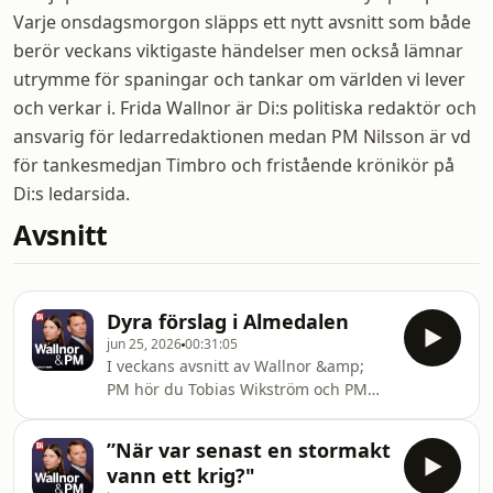
Varje onsdagsmorgon släpps ett nytt avsnitt som både
berör veckans viktigaste händelser men också lämnar
utrymme för spaningar och tankar om världen vi lever
och verkar i. Frida Wallnor är Di:s politiska redaktör och
ansvarig för ledarredaktionen medan PM Nilsson är vd
för tankesmedjan Timbro och fristående krönikör på
Di:s ledarsida.
Avsnitt
Dyra förslag i Almedalen
jun 25, 2026
00:31:05
I veckans avsnitt av Wallnor &amp;
PM hör du Tobias Wikström och PM
Nilsson tillsammans med Alexandra
Ivanov-Hökmark.&nbsp;Trion sänder
”När var senast en stormakt
inför livepublik i Almedalen och
vann ett krig?"
bjuder på samtal om