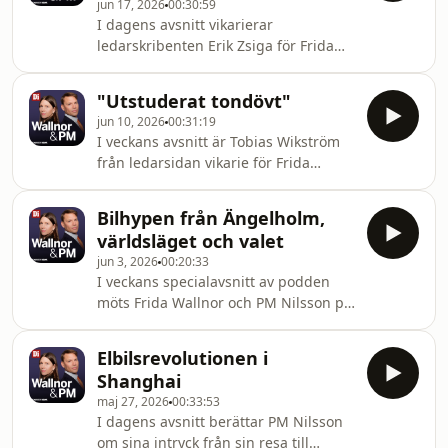
jun 17, 2026
00:30:59
Socialdemokraternas ekonomiska och
I dagens avsnitt vikarierar
industripolitiska vägval samt
ledarskribenten Erik Zsiga för Frida
reflektioner kring vad som präglat
Wallnor och tillsammans med PM
årets politikervecka.&nbsp;
Nilsson diskuterar de den troliga
"Utstuderat tondövt"
överenskommelsen mellan Iran och
jun 10, 2026
00:31:19
USA. Vad kan man dra för lärdomar av
I veckans avsnitt är Tobias Wikström
kriget och varför tycks stormakter
från ledarsidan vikarie för Frida
numera ha så svårt att vinna krig?
Wallnor och tillsammans med PM
Dessutom stundar Almedalsveckan
Nilsson diskuterar de SCB:s nya
och PM tycker att näringslivet ska ta
Bilhypen från Ängelholm,
opinionsmätning. Varför finns det så
sikte på ungdomsförbunden. Det är
världsläget och valet
tydliga könsskillnader bland väljarna
där framtidens ma
jun 3, 2026
00:20:33
och vad skulle en rödgrön majoritet
I veckans specialavsnitt av podden
faktiskt innebära för svensk politik?
möts Frida Wallnor och PM Nilsson på
PM problematiserar även
Nedre Manilla där Koenigsegg precis
Tidöpartiernas fokus på justitiefrågan
blivit utnämnd till Årets Företagare.
och tycker att de behöver hitta en
Elbilsrevolutionen i
PM imponeras av bilbolagets
tydligare
Shanghai
helsvenska produktionskedja och
maj 27, 2026
00:33:53
Frida lyfter hur de lyckats med att
I dagens avsnitt berättar PM Nilsson
skapa en hype - både i Sverige och
om sina intryck från sin resa till