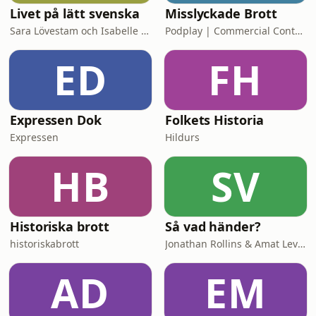
Livet på lätt svenska
Misslyckade Brott
Sara Lövestam och Isabelle Stromberg
Podplay | Commercial Content
ED
FH
Expressen Dok
Folkets Historia
Expressen
Hildurs
HB
SV
Historiska brott
Så vad händer?
historiskabrott
Jonathan Rollins & Amat Levin
AD
EM