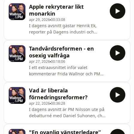
Frida och PM analyserar även Donald
energikris-debatten. Att
Apple rekryterar likt
Trumps beslut att ta hem
monarkin
amerikanska soldater från Tyskland
apr 29, 2026
00:33:08
och vilken säkerhetskris det kan
I dagens avsnitt gästar Henrik Ek,
innebära för Europa. Plus! Allt om
reporter på Dagens industri och
bråket kring riksdagens havererade
programledare för podden
kvittningssystem, vad som egentligen
Technokratin. Tillsammans med Frida
sades i partiledardebatten i Agenda
Tandvårdsreformen - en
Wallnor och PM Nilsson diskuterar
och varför Sv
osexig valfråga
han statusen för de amerikanska
apr 27, 2026
00:18:06
techjättarna och hur domen mot Meta
I ett extraavsnittet inför valet
och Google om beroendeframkallande
kommenterar Frida Wallnor och PM
plattformar påverkat branschen. Frida
Nilsson Stormens Ögas
har dessutom kollat närmare på
partiledarintervju med
maktbalansen mellan Kina och USA
Vad är liberala
Sverigedemokraternas ledare Jimmie
med koppling till kriget
förnedringsreformer?
Åkesson. De diskuterar
apr 22, 2026
00:36:28
tandvårdsreformen, synen på att
I dagens avsnitt är PM Nilsson ute på
förbjuda vinster i skolan och vilka
debatturné med Daniel Suhonen, chef
ministerposter partiet kommer kräva.
för tankesmedjan Katalys. Därför
Båda konstaterar att Åkesson låter
passar Frida och PM på att ta tempen
som en 80-tals moderat när han
"En ovanlig vänsterledare”