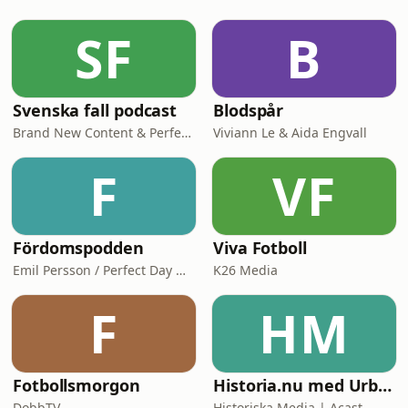
Om sin svensexa! Och hur dessa
skiljer sig från möhippor. Och åter
SF
B
igen i podden, blir det även en liten
kärleksförklaring till
Svenska fall podcast
Blodspår
Brand New Content & Perfect Day Media
Viviann Le & Aida Engvall
F
VF
Fördomspodden
Viva Fotboll
Emil Persson / Perfect Day Media
K26 Media
F
HM
Fotbollsmorgon
Historia.nu med Urban Lindstedt
DobbTV
Historiska Media | Acast