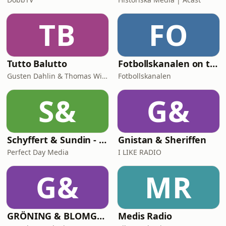
TB
FO
Tutto Balutto
Fotbollskanalen on tour
Gusten Dahlin & Thomas Wilbacher
Fotbollskanalen
S&
G&
Schyffert & Sundin - Är det här nåt?
Gnistan & Sheriffen
Perfect Day Media
I LIKE RADIO
G&
MR
GRÖNING & BLOMGREN UTANFÖR
Medis Radio