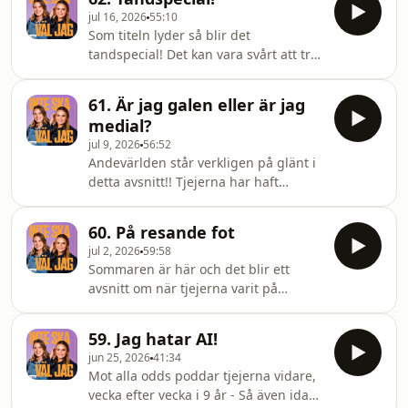
bilsnacks, biltvätt och en mystiskt
jul 16, 2026
55:10
dålig lukt i bilen, meeed mera! Tänk
Som titeln lyder så blir det
att ni finns! &lt;3 Hosted on Acast. See
tandspecial! Det kan vara svårt att tro
acast.com/privacy for more
att det finns så mycket kul att säga
information.
inom ämnet munhälsa - men detta
61. Är jag galen eller är jag
avsnitt bevisar motsatsen!! Tjejerna
medial?
har varit med om traumatiska
jul 9, 2026
56:52
tandläkarbesök, spenderat för mycket
Andevärlden står verkligen på glänt i
pengar på privata tandsalonger och
detta avsnitt!! Tjejerna har haft
de har båda starka minnen från
många övernaturliga
barndomen med tandställning, MED
skräckupplevelser genom åren, men
MERA!Tänk att ni finns!! &lt;3 Hosted
60. På resande fot
som pappa Leif i Greveholm sa
on Acast. See acast.c
jul 2, 2026
59:58
"allting har en naturlig förklaring"..
Sommaren är här och det blir ett
eller? Tänk att ni finns! &lt;3 &lt;3
avsnitt om när tjejerna varit på
Hosted on Acast. See
resande fot! Karolinas stress "på
acast.com/privacy for more
Bromma" flygplats, Sofias förvirring i
information.
59. Jag hatar AI!
cockpit och en massa historier från
jun 25, 2026
41:34
resorna de gjort tillsammans genom
Mot alla odds poddar tjejerna vidare,
åren!Tänk att ni finns!! &lt;3 Hosted on
vecka efter vecka i 9 år - Så även idag!
Acast. See acast.com/privacy for more