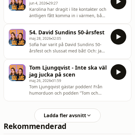
jun 4, 2026
29:27
information.
Karolina har dragit i lite kontakter och
äntligen fått komma in i värmen, både
i en viss Facebook-grupp och på
Tramsfrans "nära vänner" på
54. David Sundins 50-årsfest
Instagram. Har Sofia också fått
maj 28, 2026
32:05
komma in i värmen eller inte i
Sofia har varit på David Sundins 50-
sommar - med Trädgården-kortet?
årsfest och slussat med båt! Och: Ja
Sofia ska till Basel och funderar på att
eller nej till livekaraoke på fest?
åter igen flyta med en Wickelfisch i
Karolina har varit i hemstaden på
floden Rhen, men Karolina lyfter
Tom Ljungqvist - Inte ska väl
Lundakarnevalen och konstaterar att
säkerhetsaspekterna med detta!
jag jucka på scen
årets tema var ganska oklart. Hon har
Tjejerna minns allt och
maj 26, 2026
31:59
också fått ett oväntat telefonsamtal...
Tom Ljungqvist gästar podden! Från
och mindes tillbaka till sin student!
humorduon och podden ”Tom och
Tjejerna börjar även spåna kring
Petter” och bandet Jung. Om att ha
Karolinas 40-årsfest nästa år!TÄNK
varit tidig med humorsketcher på
ATT NI FINNS &amp; Grattis i eftersko
Instagram och hur allt började med
Ladda fler avsnitt
teater och YouTube. STARKT imposter
Rekommenderad
syndrome inom musiken och att
tydligen jucka på scen en hel konsert.