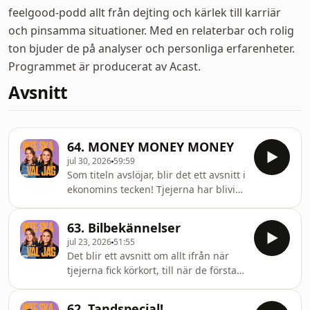
feelgood-podd allt från dejting och kärlek till karriär
och pinsamma situationer. Med en relaterbar och rolig
ton bjuder de på analyser och personliga erfarenheter.
Programmet är producerat av Acast.
Avsnitt
64. MONEY MONEY MONEY
jul 30, 2026
59:59
Som titeln avslöjar, blir det ett avsnitt i
ekonomins tecken! Tjejerna har blivit
skimmade, haft ekonomiska kriser och
på olika sätt råkat bli av med sina
63. Bilbekännelser
pengar!! :(( MEN trots detta, blir det
jul 23, 2026
51:55
ett väldigt ROLIGT avsnitt! Tääänk att
Det blir ett avsnitt om allt ifrån när
ni finns &lt;3 Hosted on Acast. See
tjejerna fick körkort, till när de första
acast.com/privacy for more
bilarna - bästa Polly &amp; Marshall,
information.
kom in i deras liv! OCH: Krockar,
62. Tandspecial!