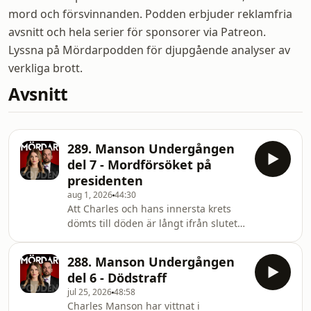
mord och försvinnanden. Podden erbjuder reklamfria
avsnitt och hela serier för sponsorer via Patreon.
Lyssna på Mördarpodden för djupgående analyser av
verkliga brott.
Avsnitt
289. Manson Undergången
del 7 - Mordförsöket på
presidenten
aug 1, 2026
44:30
Att Charles och hans innersta krets
dömts till döden är långt ifrån slutet
på den här historien. Under åren som
följer efter dödsdomarna år 1971
288. Manson Undergången
tillkommer fler domar, mot fler av
del 6 - Dödstraff
gruppens medlemmar, bland dem Tex
jul 25, 2026
48:58
Watson.&nbsp;Fler brott begås av de
Charles Manson har vittnat i
som fortfarande är lojala