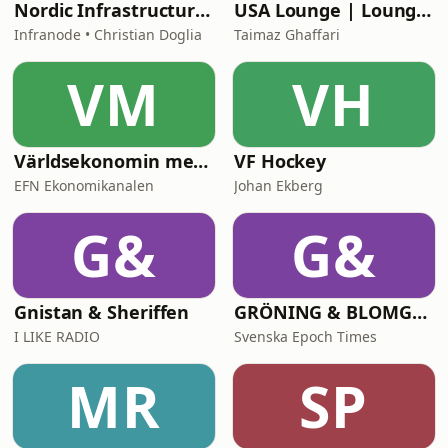
Nordic Infrastructure: Behind the Decisions
USA Lounge | LoungePodden
Infranode • Christian Doglia
Taimaz Ghaffari
VM
VH
Världsekonomin med Katrine Kielos och Claes Måhlén
VF Hockey
EFN Ekonomikanalen
Johan Ekberg
G&
G&
Gnistan & Sheriffen
GRÖNING & BLOMGREN UTANFÖR
I LIKE RADIO
Svenska Epoch Times
MR
SP