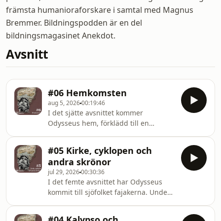
främsta humanioraforskare i samtal med Magnus
Bremmer. Bildningspodden är en del
bildningsmagasinet Anekdot.
Avsnitt
#06 Hemkomsten
aug 5, 2026
00:19:46
I det sjätte avsnittet kommer
Odysseus hem, förklädd till en
gammal tiggare. Steg för steg röjs
hans identitet genom igenkänning
#05 Kirke, cyklopen och
och karaktärstest. Varför måste
andra skrönor
Odysseus bevisa sig när han kommer
jul 29, 2026
00:30:36
hem? Och vad säger allt detta om
I det femte avsnittet har Odysseus
berättelsens kärna? I
kommit till sjöfolket fajakerna. Under
Bildningspoddens sommarserie
en fest får han chansen att berätta
"Sommar med Odysséen" får du följa
om alla sina äventyr från kriget och
Odysseus dramatiska resa genom den
#04 Kalypso och