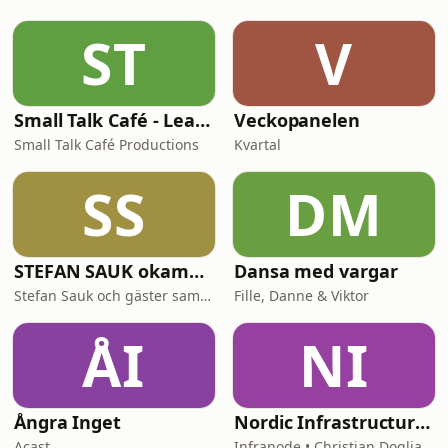
teorierna från legitima misstankar?
Hur gammalt är egentligen
ST
V
fenomenet? Och vilken betydelse har
sekulariseringen och
mediealiseringen av sam
Small Talk Café - Learn Swedish in Minutes
Veckopanelen
Small Talk Café Productions
Kvartal
SS
DM
STEFAN SAUK okammat samtal
Dansa med vargar
Stefan Sauk och gäster samtalar okammat.
Fille, Danne & Viktor
ÅI
NI
Ångra Inget
Nordic Infrastructure: Behind the Decisions
Acast
Infranode • Christian Doglia