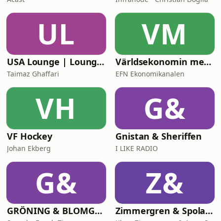
UL
VM
USA Lounge | LoungePodden
Världsekonomin med Katrine Kielos och Claes Måhlén
Taimaz Ghaffari
EFN Ekonomikanalen
VH
G&
VF Hockey
Gnistan & Sheriffen
Johan Ekberg
I LIKE RADIO
G&
Z&
GRÖNING & BLOMGREN UTANFÖR
Zimmergren & Spolander