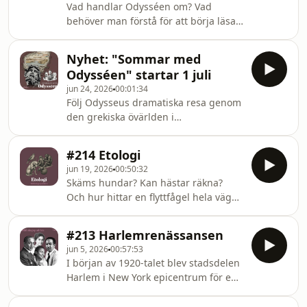
Vad handlar Odysséen om? Vad
litteraturhistoriens första
behöver man förstå för att börja läsa
uppväxtskildring? Och vem blir
den? Vet vi vem Homeros var? Och vad
Telemachos under berättelsens gång?
kan hans epos säga oss idag? I första
I Bildningspoddens
Nyhet: "Sommar med
avsnittet av ”Sommar med Odysséen”
specialproducerade sommarserie
Odysséen" startar 1 juli
får du en introduktion till verket, dess
"Sommar med Odysséen" får du
jun 24, 2026
00:01:34
historia, form och aktualitet idag. Följ
Följ Odysseus dramatiska resa genom
Odysseus dramatiska resa genom den
den grekiska övärlden i
grekiska övärlden i Bildningspoddens
Bildningspoddens
specialproducerade sommarserie
specialproducerade sommarserie!
"Sommar med Odysséen! Magnus
#214 Etologi
Homeros epos Iliaden och Odysséen
Bremmer
jun 19, 2026
00:50:32
brukar kallas den västerländska
Skäms hundar? Kan hästar räkna?
litteraturens vagga, men de antika
Och hur hittar en flyttfågel hela vägen
äventyren är lika aktuella idag – i
från Stockholm till Moçambique?
omskrivningar, filmatiseringar och
Etologi är läran om djurs beteende,
populärkulturella referenser. Vad är
#213 Harlemrenässansen
men också ett ämne som väcker stora
det som gör att vi fortfarande läser
jun 5, 2026
00:57:53
frågor om intelligens, instinkt, känslor
Odysséen, nästan tre tusen år efter
I början av 1920-talet blev stadsdelen
och medvetande. Hur uppstod
att den d
Harlem i New York epicentrum för en
etologin som vetenskap? Varför har
kulturell guldålder. Med nyskapande
forskare så ofta tolkat djur genom
jazz, konst och litteratur erövrade