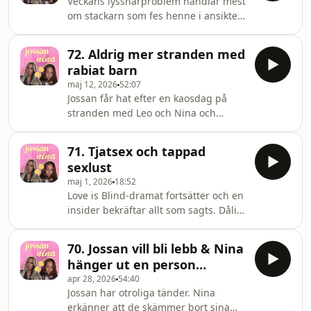
Veckans lyssnarproblem handlar mest
en hel natt.Dessutom: en obehaglig
om stackarn som fes henne i ansiktet
restaurangkväll som slutar i
när han kom. Courtesy flushes, killar
ambulans, Smirnoff Ice-nostalgi,
som inte lägger papper i toaletten,
kepsar från Ralph Lauren, Eurovision-
72. Aldrig mer stranden med
smygfisar under sex och varför vissa
besvikelse, minipiller, dåliga läkare,
rabiat barn
relationer aldrig överlever ett magras.
shoppin
maj 12, 2026
52:07
Dessutom: Göteborgs-“gumman”,
Jossan får hat efter en kaosdag på
otrohetsanklagelser,
stranden med Leo och Nina och
aggressionsproblem,
Jossan försvarar rätten att faktiskt
laktosmardrömmar och varför äldre
säga att småbarnslivet ibland suger.
generationer är livrädda för
71. Tjatsex och tappad
Toddler-utbrott, sand överallt, glömda
kroppsljud. Välkomna!Programledare:
sexlust
våtservetter och så lite bajs på
@josep
maj 1, 2026
18:52
det.Nina berättar om den barnfria
Love is Blind-dramat fortsätter och en
helgen. Pizza i soffan, sovmorgon, öl i
insider bekräftar allt som sagts. Dåligt
solen och Eurovision utan avbrott. En
samvete möter magkänsla.En lyssnare
erotisk fantasy för småbarnsföräldrar.
tappar helt sin sexlust efter tre barn
Dessutom: inställda dejter som blev
70. Jossan vill bli lebb & Nina
och en intensiv småbarnsperiod. En
av
hänger ut en person…
man som blir sur vid ett nej.
apr 28, 2026
54:40
Hormoner, utmattning och en kropp
Jossan har otroliga tänder. Nina
som inte orkar mer. Press,
erkänner att de skämmer bort sina