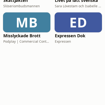
Skattjakten
Livet på lätt svenska
Slöseriombudsmannen
Sara Lövestam och Isabelle Stromberg
MB
ED
Misslyckade Brott
Expressen Dok
Podplay | Commercial Content
Expressen