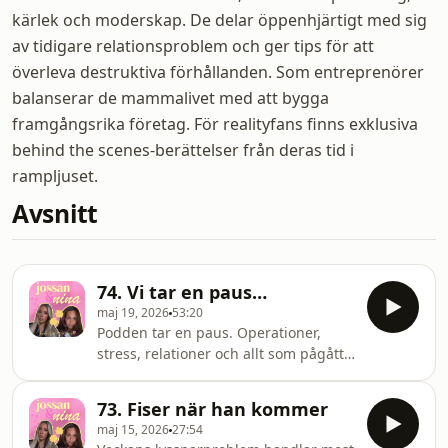
kärlek och moderskap. De delar öppenhjärtigt med sig
av tidigare relationsproblem och ger tips för att
överleva destruktiva förhållanden. Som entreprenörer
balanserar de mammalivet med att bygga
framgångsrika företag. För realityfans finns exklusiva
behind the scenes-berättelser från deras tid i
rampljuset.
Avsnitt
74. Vi tar en paus…
maj 19, 2026
53:20
Podden tar en paus. Operationer,
stress, relationer och allt som pågått
bakom kulisserna den senaste tiden.
Från flyttkaos i Spanien och märkliga
73. Fiser när han kommer
bankregler, barn som tar över hela
maj 15, 2026
27:54
sängen och lyckan i att få sova ostört