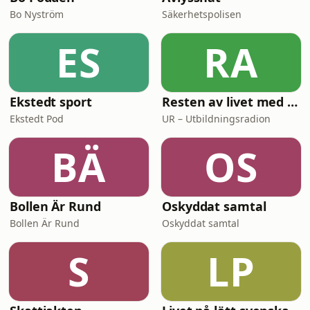
Bo Nyström
Säkerhetspolisen
ES
RA
Ekstedt sport
Resten av livet med Mark Levengood
Ekstedt Pod
UR – Utbildningsradion
BÄ
OS
Bollen Är Rund
Oskyddat samtal
Bollen Är Rund
Oskyddat samtal
S
LP