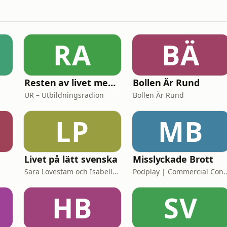
RA
BÄ
Resten av livet med Mark Levengood
Bollen Är Rund
UR – Utbildningsradion
Bollen Är Rund
LP
MB
Livet på lätt svenska
Misslyckade Brott
Sara Lövestam och Isabelle Stromberg
Podplay | Commerc
HB
SV