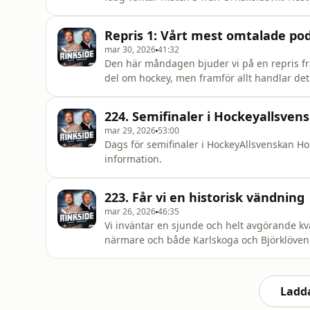
information.
Repris 1: Vårt mest omtalade pod
mar 30, 2026
41:32
Den här måndagen bjuder vi på en repris fr
del om hockey, men framför allt handlar de
minuter ungefär. Hosted on Acast. See acast
224. Semifinaler i Hockeyallsven
mar 29, 2026
53:00
Dags för semifinaler i HockeyAllsvenskan Ho
information.
223. Får vi en historisk vändning
mar 26, 2026
46:35
Vi inväntar en sjunde och helt avgörande kva
närmare och både Karlskoga och Björklöven v
att Leksand är klara för spel i HA kommande säsong. Hosted on Acast. See acast
more information.
Ladda