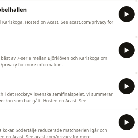
obelhallen
ll Karlskoga. Hosted on Acast. See acast.com/privacy for
 en bäst av 7-serie mellan Björklöven och Karlskoga om
/privacy for more information.
h i det HockeyAllsvenska semifinalspelet. Vi summerar
r gått. Hosted on Acast. See
na kokar. Södertälje reducerade matchserien igår och
ed on Acast. See acast.com/privacy for more