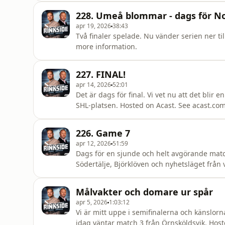
228. Umeå blommar - dags för N
apr 19, 2026
38:43
Två finaler spelade. Nu vänder serien ner ti
more information.
227. FINAL!
apr 14, 2026
52:01
Det är dags för final. Vi vet nu att det blir
SHL-platsen. Hosted on Acast. See acast.com
226. Game 7
apr 12, 2026
51:59
Dags för en sjunde och helt avgörande matc
Södertälje, Björklöven och nyhetsläget från veckan som ha
acast.com/privacy for more information.
Målvakter och domare ur spår
apr 5, 2026
1:03:12
Vi är mitt uppe i semifinalerna och känslor
idag väntar match 3 från Örnsköldsvik. Host