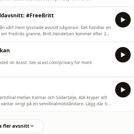
davsnitt: #FreeBritt
ån vårt mest lyssnade avsnitt någonsin. Det handlar en
t om Fredriks granne, Britt.Händelsen kommer efter 29
.com/privacy for more information.
skan
sted on Acast. See acast.com/privacy for more
rtsfinal mellan Kalmar och Södertälje, AIK kryper allt
äntar ivrigt på en semifinalmotståndare. Lägg där till
.com/privacy for
 fler avsnitt