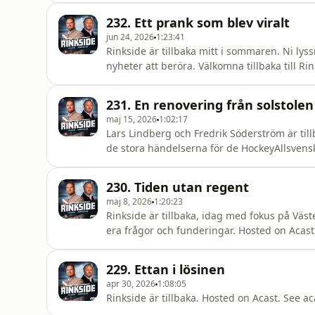
232. Ett prank som blev viralt
jun 24, 2026
1:23:41
Rinkside är tillbaka mitt i sommaren. Ni lyss
nyheter att beröra. Välkomna tillbaka till R
information.
231. En renovering från solstolen
maj 15, 2026
1:02:17
Lars Lindberg och Fredrik Söderström är till
de stora händelserna för de HockeyAllsvensk
more information.
230. Tiden utan regent
maj 8, 2026
1:20:23
Rinkside är tillbaka, idag med fokus på Väs
era frågor och funderingar. Hosted on Acast
229. Ettan i lösinen
apr 30, 2026
1:08:05
Rinkside är tillbaka. Hosted on Acast. See a