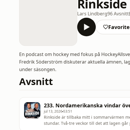
Rinkside
Lars Lindberg
96 Avsnitt
Favorite
En podcast om hockey med fokus på HockeyAllsve
Fredrik Söderström diskuterar aktuella ämnen, lag
under säsongen.
Avsnitt
233. Nordamerikanska vindar öv
jul 13, 2026
53:51
Rinkside är tillbaka mitt i sommarvärmen me
stundar. Två-tre veckor till det att lagen gå
information.