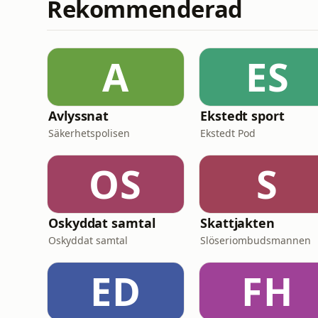
Rekommenderad
A
ES
Avlyssnat
Ekstedt sport
Säkerhetspolisen
Ekstedt Pod
OS
S
Oskyddat samtal
Skattjakten
Oskyddat samtal
Slöseriombudsmannen
ED
FH