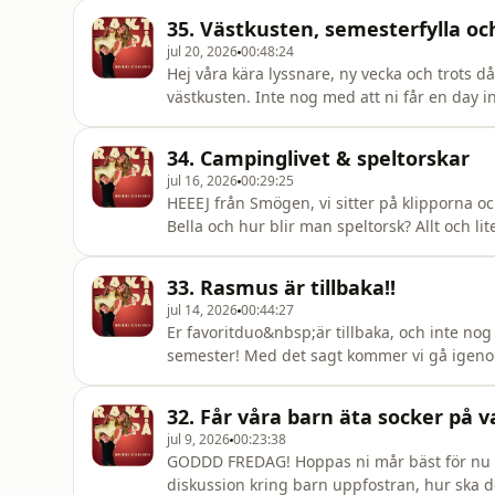
35. Västkusten, semesterfylla oc
jul 20, 2026
00:48:24
Hej våra kära lyssnare, ny vecka och trots d
västkusten. Inte nog med att ni får en day 
frågeställningar, hur man faktiskt ska äta 
rather! Så på med lurarna så hörs vi som va
34. Campinglivet & speltorskar
jul 16, 2026
00:29:25
HEEEJ från Smögen, vi sitter på klipporna 
Bella och hur blir man speltorsk? Allt och li
33. Rasmus är tillbaka!!
jul 14, 2026
00:44:27
Er favoritduo&nbsp;är tillbaka, och inte no
semester! Med det sagt kommer vi gå igenom 
inte glömt det som hänt på Sicilien, utan ni
och blandat för er kära lyssnare, allt från vi
32. Får våra barn äta socker på 
jul 9, 2026
00:23:38
GODDD FREDAG! Hoppas ni mår bäst för nu är
diskussion kring barn uppfostran, hur ska 