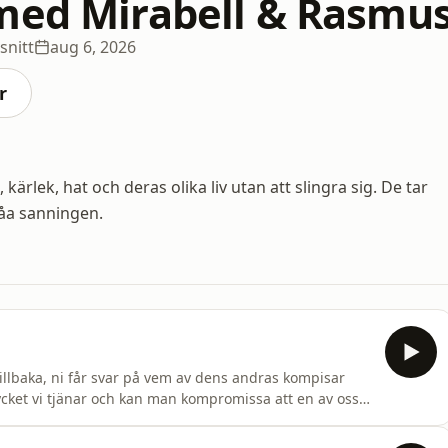
med Mirabell & Rasmu
snitt
aug 6, 2026
r
ärlek, hat och deras olika liv utan att slingra sig. De tar
åa sanningen.
tillbaka, ni får svar på vem av dens andras kompisar
cket vi tjänar och kan man kompromissa att en av oss
te? ALLT OCH LITE MER I VECKANS FREDAGS AVSNITT -