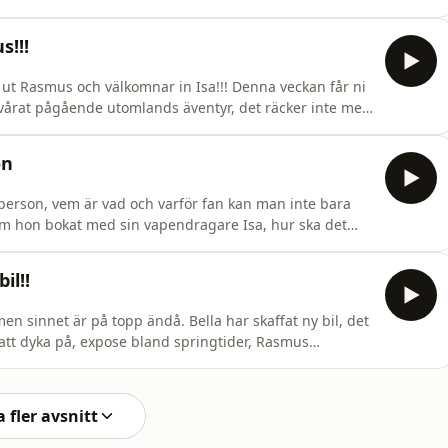
r att ens familj är rik och ser man på par om dem ha
kt : mirabellkontakt@gmail.com
s!!!
t ut Rasmus och välkomnar in Isa!!! Denna veckan får ni
ed vårat pågående utomlands äventyr, det räcker inte med
så. Ett underbart avsnitt med allt möjligt som ni kan
 : mirabellkontakt@gmail.comKlipp och mix:&nbsp;A
on
person, vem är vad och varför fan kan man inte bara
som hon bokat med sin vapendragare Isa, hur ska det
fficelt med i ligan?ALLT I DAGENS PODD - PUSS!
il!!
en sinnet är på topp ändå. Bella har skaffat ny bil, det
a att dyka på, expose bland springtider, Rasmus
mer nu under sommaren. Pssst veckans problem är
ag då en av oss är på en annan plats i
 fler avsnitt