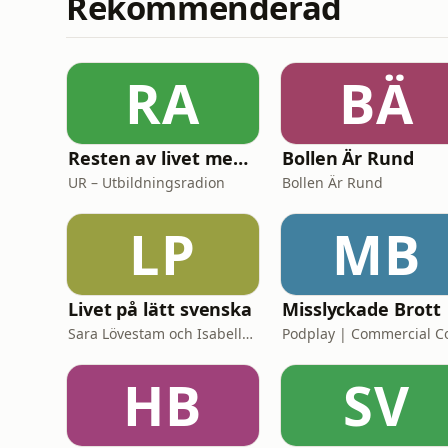
Rekommenderad
RA
BÄ
Resten av livet med Mark Levengood
Bollen Är Rund
UR – Utbildningsradion
Bollen Är Rund
LP
MB
Livet på lätt svenska
Misslyckade Brott
Sara Lövestam och Isabelle Stromberg
HB
SV