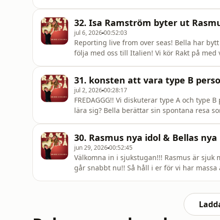
vardagar? Ska man betala hela sällskapet fö
bra sex? Allt i dagens avsnitt - PUSS!Konta
32. Isa Ramström byter ut Rasmu
jul 6, 2026
00:52:03
Reporting live from over seas! Bella har byt
följa med oss till Italien! Vi kör Rakt på m
det utan självklart får ni lära känna Isa ock
åtnjuta. Så in och lyssna nu!&nbsp;Kontakt
31. konsten att vara type B pers
jul 2, 2026
00:28:17
FREDAGGG!! Vi diskuterar type A och type B 
lära sig? Bella berättar sin spontana resa 
gå...? Hur får man gröna fingrar? Är Bella o
30. Rasmus nya idol & Bellas nya b
jun 29, 2026
00:52:45
Välkomna in i sjukstugan!!! Rasmus är sjuk m
går snabbt nu!! Så håll i er för vi har mass
svensexa och spontana semestrar som kom
också tillbaka!!! Lyssna nu så ses vi på fred
världen!!!!&nbsp;Kontakt :
Ladda