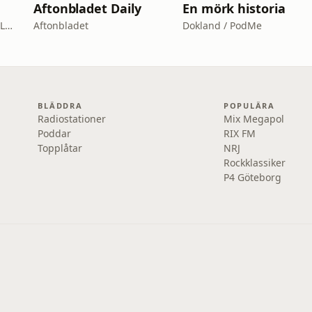
Aftonbladet Daily
En mörk historia
Jonathan Rollins & Amat Levin
Aftonbladet
Dokland / PodMe
BLÄDDRA
POPULÄRA
Radiostationer
Mix Megapol
Poddar
RIX FM
Topplåtar
NRJ
Rockklassiker
P4 Göteborg