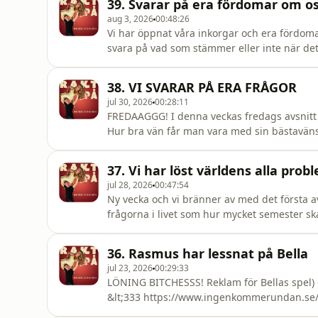
39. Svarar på era fördomar om o
aug 3, 2026
00:48:26
Vi har öppnat våra inkorgar och era fördomar
svara på vad som stämmer eller inte när det 
Rasmus mindre kär än Bella är? Har vi bra 
ofta bråkar vi? Vill ni veta mer ja på med lur
38. VI SVARAR PÅ ERA FRÅGOR
jul 30, 2026
00:28:11
FREDAAGGG! I denna veckas fredags avsnitt får
Hur bra vän får man vara med sin bästaväns ki
fort;))kontakt : mirabellkontakt@gmail.com
37. Vi har löst världens alla probl
jul 28, 2026
00:47:54
Ny vecka och vi bränner av med det första a
frågorna i livet som hur mycket semester s
Och hur snackar man sig ur jobbiga situati
hur löser vi dessa problem??? Ja på med lura
36. Rasmus har lessnat på Bella
fredag!
jul 23, 2026
00:29:33
LÖNING BITCHESSS! Reklam för Bellas spel) 
&lt;333 https://www.ingenkommerundan.se/Ra
bilar, hundar och hus? NU ÄR DET NOG.