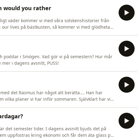
h would you rather
åligt väder kommer vi med våra solskenshistorier från
in our lives på bästkusten, så kommer vi med glödheta
en McFlurry och Bella grillar Rasmus i hennes Would you
nligt på fredag!Kontakt : mirabellkontakt@gmail.comKli
och poddar i Smögen. Vad gör vi på semestern? Hur mår
te mer i dagens avsnitt, PUSS!
g med det Rasmus har något att berätta.... Han har
vilka planer vi har inför sommaren. Självklart har vi
 får självklart en recap. Vi har ett smörgåsbord med gott
lka lag vi håller på i till skandalerna som skakar V
vardagar?
 det semester tider. I dagens avsnitt bjuds det på
dem uppfostras kring ekonomi och får dem äta glass på