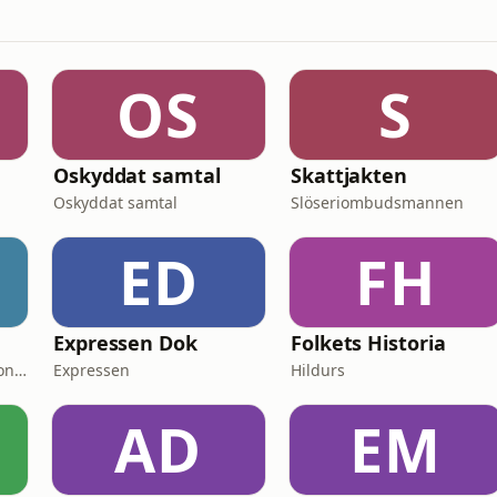
OS
S
Oskyddat samtal
Skattjakten
Oskyddat samtal
Slöseriombudsmannen
ED
FH
Expressen Dok
Folkets Historia
Podplay | Commercial Content
Expressen
Hildurs
AD
EM