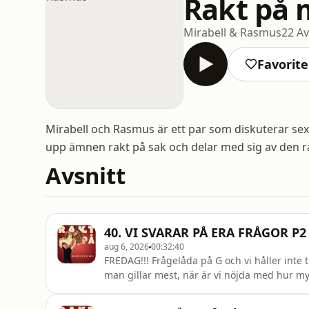
Rakt på 
Mirabell & Rasmus
22 Av
Favorite
Mirabell och Rasmus är ett par som diskuterar sex, k
upp ämnen rakt på sak och delar med sig av den r
Avsnitt
40. VI SVARAR PÅ ERA FRÅGOR P2
aug 6, 2026
00:32:40
FREDAG!!! Frågelåda på G och vi håller inte 
man gillar mest, när är vi nöjda med hur my
vill se könet på framtida bebisen eller in
PÖSS!!Kontakt : mirabellkontakt@gmail.com