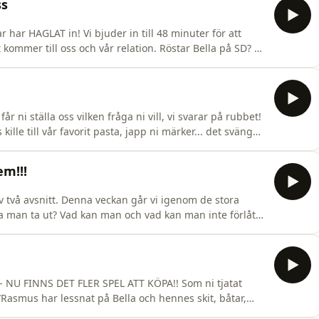
ss
 har HAGLAT in! Vi bjuder in till 48 minuter för att
kommer till oss och vår relation. Röstar Bella på SD? Är
sex? Gömmer det sig piskor i den hemliga lådan? Hur
arna eller höj volymen så hörs vi på friyay! Klipp oc
 ni ställa oss vilken fråga ni vill, vi svarar på rubbet!
lle till vår favorit pasta, japp ni märker... det svänger
em!!!
v två avsnitt. Denna veckan går vi igenom de stora
ka man ta ut? Vad kan man och vad kan man inte förlåta?
oner där man känner sig utnyttjad? Undrar ni som oss;
rna&nbsp;för svaret har ni i detta avsnitt. Syns på
- NU FINNS DET FLER SPEL ATT KÖPA!! Som ni tjatat
smus har lessnat på Bella och hennes skit, båtar,