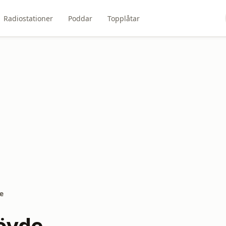
Radiostationer
Poddar
Topplåtar
e
övde