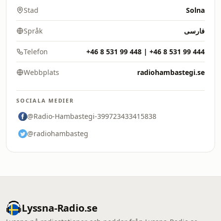
Stad
Solna
Språk
فارسی
Telefon
+46 8 531 99 448 | +46 8 531 99 444
Webbplats
radiohambastegi.se
SOCIALA MEDIER
@Radio-Hambastegi-399723433415838
@radiohambasteg
Lyssna-Radio.se