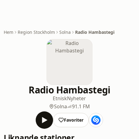
Hem
Region Stockholm
Solna
Radio Hambastegi
Radio Hambastegi
Etnisk
Nyheter
Solna
91.1 FM
Favoriter
Liknande stationer