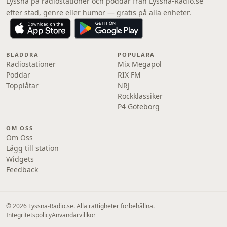
Lyssna på radiostationer och poddar från Lyssna-Radio.se
efter stad, genre eller humör — gratis på alla enheter.
BLÄDDRA
POPULÄRA
Radiostationer
Mix Megapol
Poddar
RIX FM
Topplåtar
NRJ
Rockklassiker
P4 Göteborg
OM OSS
Om Oss
Lägg till station
Widgets
Feedback
© 2026 Lyssna-Radio.se. Alla rättigheter förbehållna.
Integritetspolicy
Användarvillkor