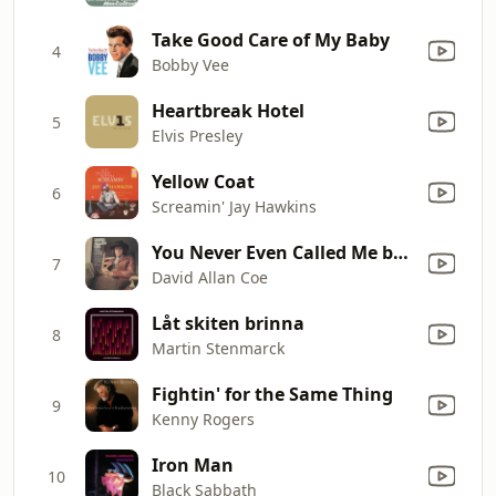
Take Good Care of My Baby
4
Bobby Vee
Heartbreak Hotel
5
Elvis Presley
Yellow Coat
6
Screamin' Jay Hawkins
You Never Even Called Me by My Name
7
David Allan Coe
Låt skiten brinna
8
Martin Stenmarck
Fightin' for the Same Thing
9
Kenny Rogers
Iron Man
10
Black Sabbath