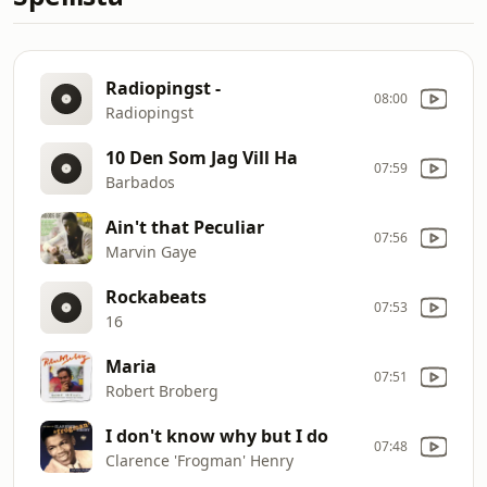
Radiopingst -
08:00
Radiopingst
10 Den Som Jag Vill Ha
07:59
Barbados
Ain't that Peculiar
07:56
Marvin Gaye
Rockabeats
07:53
16
Maria
07:51
Robert Broberg
I don't know why but I do
07:48
Clarence 'Frogman' Henry