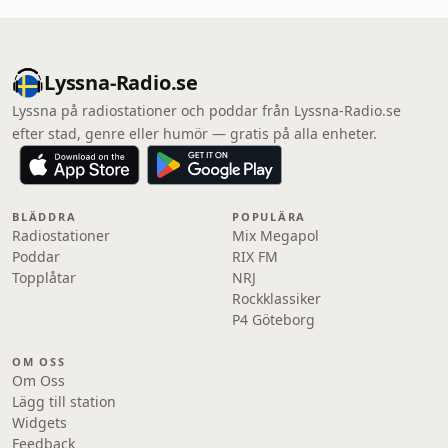
Lyssna-Radio.se
Lyssna på radiostationer och poddar från Lyssna-Radio.se
efter stad, genre eller humör — gratis på alla enheter.
BLÄDDRA
POPULÄRA
Radiostationer
Mix Megapol
Poddar
RIX FM
Topplåtar
NRJ
Rockklassiker
P4 Göteborg
OM OSS
Om Oss
Lägg till station
Widgets
Feedback