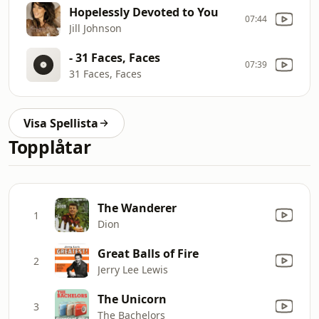
Hopelessly Devoted to You
07:44
Jill Johnson
- 31 Faces, Faces
07:39
31 Faces, Faces
Visa Spellista
Topplåtar
The Wanderer
1
Dion
Great Balls of Fire
2
Jerry Lee Lewis
The Unicorn
3
The Bachelors